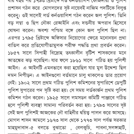
বার বছর পর ১৭৯৩ খ্রিষ্টাব্দে লর্ড কর্নওয়ালিশ ফৌজদারী ও পুলিশ
প্রশাসন গঠন করে মোগলদের সৃষ্ট নায়েবই নাজিম পদটিকে বিলুপ্ত
করেনূূূূূূূ। ওই সালেই লর্ড কর্নওয়ালিশ গঠন করেন জল পুলিশ। তিনি
বড় লম্বা ও ছিপ নৌকা রেআইনি এবং দন্ডনীয় অপরাধ হিসেবে
ঘোষনা করেন। অবশ্য পশ্চিম বঙ্গে কোন জল পুলিশ ছিল না।
এরপর ১৭৯৫ খ্রিষ্টাব্দে অফিসার নিয়োগের ক্ষেত্রে মনোনয়ন প্রথা
বাতিল করে প্রতিযোগীতামুলক পরীক্ষ পদ্ধতি প্রথা প্রবর্তন করেন।
১৮৫৭ সালে সিপাহী বিদ্রোহ তৎকালীন বৃটিশ শাসকদের মনে
আতঙ্কের ঝড় বয়েছিল। যার ফলে ১৮৬১ সালে গঠিত হয় পুলিশী
আইন। এ আইনটি এমনভাবে করা হয়েছিল যার মুল উদ্দেশ্য ছিল
দমন নিপীড়ন। এ আইনগুলো বর্তমানে চালু থাকলেও তার প্রয়োগ
নেই। ১৯০২ সালে প্রথম গঠিত পুলিশ কমিশনের সুপারিশে ডেপুটি
পুলিশ সুপারের পদ সৃষ্টি করা হয়। সে সময় লর্ডকার্জন প্রথম পুলিশ
কমিশন গঠন করেন। ১৯২৫ সালে লমসডন কমিটি পাঞ্জাবে গঠিত
হলে পূলিশী ব্যবস্থা সামান্য পরিবর্তন করা হয়। ১৭৯৩ সালের সৃষ্ট
সেই জল পুলিশই আজকের নৌ বাহিনীর দ্বয়িত্ব পালন করে আসছে।
মোগল শাসন আমলে ১৬৭৩ সাল থেকে ১৭৭৩ সাল পর্যন্ত সরকার
মাহমুদাবাদ-৫ বলতে বুঝাতো , বেলকুচি, পাবনা,সলঙ্গাহাট,