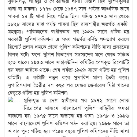
সুজানগড়, লাহিড়ী ও পোতাজিয়া থানা। এগুলি ছিল মুর্শিদকুলির
থানা বা চাকলা। ১৭৭৩ থেকে ১৯৪৭ সাল পর্য্যন্ত আঞ্চলিক ভাবে
পাবনা ১৪ টি থানা নিয়ে গঠিত ছিল। যদিও ১৭৭৩ সাল থেকে
১৮২৮ সালের মাঝ পর্যন্ত পাবনা ছিল রাজশাহীর অন্তর্গত একটি
মহকুমা। পাকিস্তানের স্বাধীনতার পর ১৯৪৯ সালে গঠিত হয়
সরকারী পুলিশ কমিশন। এ সময় গভর্ণর বর্নিও পদত্যাগ করলে
রিপোর্ট প্রদান থমকে গেলে পুলিশ কমিশনের নীতি মালা প্রনয়নের
বিলম্ব ঘটে। ফলে পুলিশ বিভাগের সদস্যদের মনে ক্ষোভ সঞ্চিত
হতে থাকে। ১৯৫৩ সালে সাহাবউদ্দিন কমিটির পেশকৃত রিপোর্টটি
ছয় বছর আটকে থাকে। শেষ পর্যন্ত্য ১৯৫৯ সালে গঠিত হয় পুলিশ
কমিটি। এ কমিটি নতুন করে সুপারিশ মালা তৈরী করে।
সুপারিশমালা তৈরীর দশ কছর পর মেজর জেনারেল মিঠা খানের
নেতৃত্বে গঠিত হয় পুলিশ কমিশন।
মুক্তিযুদ্ধ ও দেশ স্বাধীনের পর ১৯৭২ সালে লোক
নিয়োগের মাধ্যমে বাংলাদেশ পুলিশ বাহিনীর ক্ষমতা
বাড়ানো হয়। ১৯৭৫ সালে বাড়ানো হয় থানা। ১৯৭৮ ও ১৯৮৬
সালে বাংলাদেশে পুলিশ কমিশন পঠন করা হয়। ১৯৮৮ সালে তা
আবার পুন: গঠিত হয়। পরের বছরে পুলিশ কমিশনের নীতি মালা