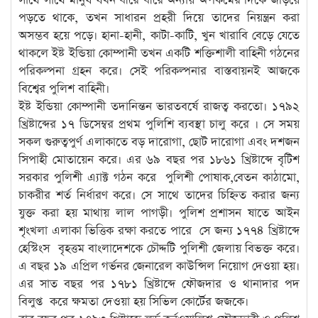
সাথে সাথে মানুষ যখন ধীরে ধীরে অন্যায় অপকর্মের দিকে জড়িয়ে
পড়তে থাকে, তখন সাধারন প্রহরী দিয়ে তাদের নিয়ন্ত্রন করা
অসম্ভব হয়ে পড়ে। হানা-হানী, কাটা-কাটি, খুন খারাবি বেড়ে যেতে
থাকলে ইষ্ট ইন্ডিয়া কোম্পানী তখন একটি শক্তিশালী বাহিনী গঠনের
পরিকল্পনা গ্রহন করে। সেই পরিকল্পনার বাস্তবায়নই আজকে
বিশ্বের পুলিশ বাহিনী।
ইষ্ট ইন্ডিয়া কোম্পানী তদানিন্তন ভারতবর্ষে রাজত্ব করতো। ১৭৯২
খ্রিষ্টাব্দের ১৭ ডিসেম্বর প্রথম পুলিশি ব্যবস্থা চালু করে । সে সময়
সকল গুরুত্বপুর্ণ এলাকাতে বড় দারোগা, ছোট দারোগা এবং দশজন
সিপাহী মোতায়েন করে। এর ৬৯ বছর পর ১৮৬১ খ্রিষ্টাব্দে বৃটিশ
সরকার পুলিশী এ্যাক্ট গঠন করে পুলিশী পোষাক,বেতন কাঠামো,
চাকরীর শর্ত নির্ধারণ করে। সে সাথে তাদের চিহ্নিত করার জন্য
যুক্ত করা হয় মাথায় লাল পাগড়ী। পুলিশ প্রশাসন ষাতে আইন
শৃংখলা এলাকা ভিত্তিক রক্ষা করতে পারে সে জন্য ১৭৭৪ খ্রিষ্টাব্দে
হেস্টিংস বৃহত্তম বাংলাদেশকে চৌদ্দটি পুলিশী জেলায় বিভক্ত করে।
এ বছর ১৯ এপ্রিল গর্ভনর জেনারেল কাউন্সিল নিয়োগ দেওয়া হয়।
এর সাত বছর পর ১৭৮১ খ্রিষ্টাব্দে ফৌজদার ও থানাদার পদ
বিলুপ্ত করে ক্ষমতা দেওয়া হয় সিভিল কোর্টের জজকে।