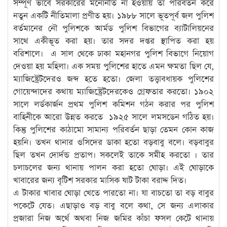
সম্পূর্ণ ভাবে সরকারের মনোনীত না হওয়ায় তা পরিবর্তন করে
নতুন একটি নীতিমালা প্রণীত হয়। ১৯৮৮ সালে ভূতপূর্ব জল পুলিশ
বর্তমানের নৌ পুলিশকে আর্মড পুলিশ বিভাগের ব্যাটালিয়নের
সাথে একীভূত করা হয়। তার সদর দপ্তর স্থাপিত করা হয়
বরিশালে। এ সাল থেকে ঢাকা মহানগর পুলিশ বিভাগে নিয়োগ
দেওয়া হয় মহিলা। এক সময় পুলিশের হাতে এমন ক্ষমতা ছিল যে,
ম্যাজিষ্ট্রেটদেরও জব্দ হতে হতো। জেলা তত্ত্বাবধায়ক পুলিশের
গোয়েন্দাদের কথায় ম্যাজিষ্ট্রেটদেরকেও গ্রেফতার করতো। ১৯০২
সালে লর্ডকার্জন প্রথম পুলিশ কমিশন গঠন করার পর পুলিশ
বাহিনীকে আরো উন্নত করতে ১৯২৫ সালে লমসডেন গঠিত হয়।
কিন্তু পুলিশের কাঠামো সামান্য পরিবর্তন ছাড়া তেমন কোন কাজ
হয়নি। তখন থানার ওসিদের ডাকা হতো বড়বাবু বলে। বড়বাবুর
ছিল তখন দোর্দন্ড প্রতাপ। সকলেই তাকে সমীহ করতো । তার
চলাচলের জন্য থানায় পালন করা হতো ঘোড়া। এই ঘোড়াকে
খাবারের জন্য বৃটিশ সরকার মাসিক ষাট টাকা বরাদ্দ দিত।
এ টাকার খাবার ঘোড়া খেতে পারতো না। যা বাচতো তা বড় বাবুর
পকেটে যেত। এছাড়াও বড় বাবু বলে কথা, সে জন্য এলাকার
প্রজারা নিজ অর্থে অথবা নিজ জমির কাঁচা ফসল কেটে থানায়