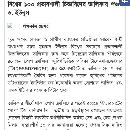
বিশ্বের ১০০ প্রভাবশালী চিন্তাবিদের তালিকায় পঞ্চম
ড. ইউনূস
পক্ষকাল ডেস্ক:
ক্ষুদ্র ঋণের প্রবক্তা ও গ্রামীণ ব্যাংকের প্রতিষ্ঠাতা নোবেল জয়ী
অধ্যাপক ডক্টর মুহাম্মদ ইউনূস বিশ্বের সবচেয়ে প্রভাবশালী
চিন্তাবিদদের তালিকায় স্থান করে নিয়েছেন।তালিকার শীর্ষস্থানে
রয়েছেন পোপ ফ্রান্সিস। জুরিখভিত্তিক পত্রিকা টাগেনসানজেইগার
(Tagesanzeiger) এর ওয়েবসাইটে এ তালিকা প্রকাশ করা
হয়।তালিকাটি তৈরির জন্য গবেষণা করেন জুরিখের গতিলেব
ডাটওয়ালের ইনস্টিউট ফর ইকোনমি অ্যান্ড সোশ্যাল স্টাডিজ এবং
এমআইটি এর গবেষক পিটার গ্লুর।
তালিকার শীর্ষে থাকা পোপ ফ্রান্সিসের পরেই রয়েছে ‘ইন্টারনেটের
পোপ’ টিম বার্নারস লি.। তৃতীয় ও চতুর্থস্থানে রয়েছেন যথাক্রমে
নোবেল বিজয়ী ভারতীয় অর্থনীতিবিদ অর্মত্য সেন এবং চেক লেখক
মিলান কুন্দ্রা।শীর্ষ ১০ এর অন্যান্যরা হলেন; ঔপন্যাসিক মারিও