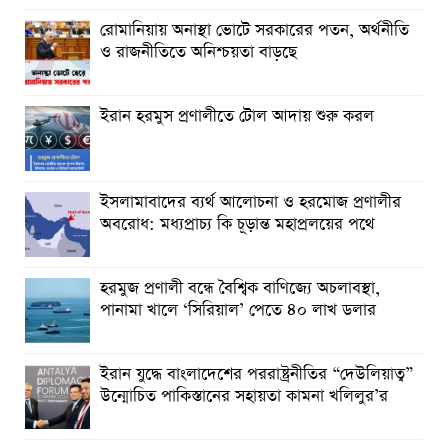
রোমানিয়ায় অনাস্থা ভোটে সরকারের পতন, অর্থনীতি
ও রাজনীতিতে অনিশ্চয়তা বাড়ছে
ইরান হরমুস প্রণালীতে টোল আদায় শুরু করল
ইসলামাবাদের ব্যর্থ আলোচনা ও হরমোজ প্রণালীর
অবরোধ: মধ্যপ্রাচ্য কি চূড়ান্ত মহাপ্রলয়ের পথে
হরমুজ প্রণালী বন্ধে বৈশ্বিক বাণিজ্যে অচলাবস্থা,
পানামা খালে ‘সিরিয়াল’ পেতে ৪০ লাখ ডলার
ইরান যুদ্ধে বাংলাদেশের পররাষ্ট্রনীতির “দেউলিয়াত্ব”
উন্মোচিত পাকিস্তানের সহায়তা কামনা খলিলুর’র