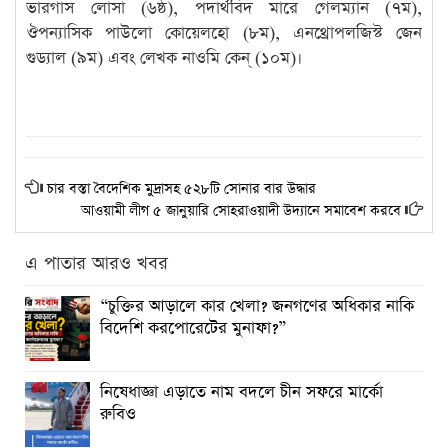
ভারগাস লোসা (৬ষ্ঠ), পদার্থবিদ মারে গেলম্যান (৭ম),
ঔপন্যাসিক পাউলো কোয়েলহো (৮ম), এনথ্রোপলজিস্ট জেন
গুড্যাল (৯ম) এবং লেখক নাওমি কেন্ (১০ম)।
চার বস্তা বৈদেশিক মুদ্রাসহ ৫২৮টি সোনার বার উদ্ধার
আওয়ামী লীগ ৫ জানুয়ারি সোহরাওয়াদী উদ্যানে সমাবেশ করবে
এ পাতার আরও খবর
“চুক্তির আড়ালে কার খেলা? জনগণের অধিকার নাকি
বিদেশি করপোরেটের মুনাফা?”
নিষেধাজ্ঞা এড়াতে নাম বদলে চীন সফরে মার্কো
রুবিও