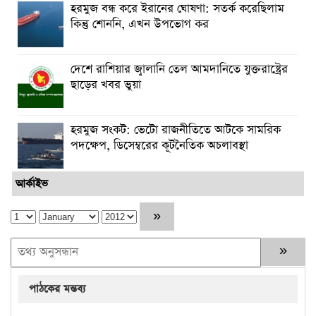
হরমুজ বন্ধ করে ইরানের ঘোষণা: সতর্ক করেছিলাম
কিন্তু শোননি, এখন উপভোগ কর
দেশে রাশিয়ার জ্বালানি তেল আমদানিতে যুক্তরাষ্ট্রের
ছাড়ের খবর ভুয়া
হরমুজ সংকট: ভেটো রাজনীতিতে আটকে সামরিক
পদক্ষেপ, ডিসেম্বরের কূটনৈতিক অচলাবস্থা
আর্কাইভ
পাঠকের মন্তব্য