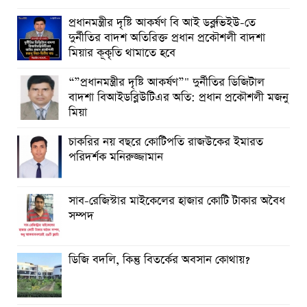
প্রধানমন্ত্রীর দৃষ্টি আকর্ষণ বি আই ডব্লুভিইউ-তে
দুর্নীতির বাদশ অতিরিক্ত প্রধান প্রকৌশলী বাদশা
মিয়ার কূকৃতি থামাতে হবে
“”প্রধানমন্ত্রীর দৃষ্টি আকর্ষণ”" দুর্নীতির ডিজিটাল
বাদশা বিআইডব্লিউটিএর অতি: প্রধান প্রকৌশলী মজনু
মিয়া
চাকরির নয় বছরে কোটিপতি রাজউকের ইমারত
পরিদর্শক মনিরুজ্জামান
সাব-রেজিস্টার মাইকেলের হাজার কোটি টাকার অবৈধ
সম্পদ
ডিজি বদলি, কিন্তু বিতর্কের অবসান কোথায়?