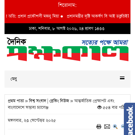
শিরোনাম:
প্রধান প্রকৌশলী মজনু মিয়া
●
প্রধানমন্ত্রীর দৃষ্টি আকর্ষণ বি আই ডব্লুভিইউ-তে দুর্নীতির
ঢাকা, শনিবার, ৮ আগস্ট ২০২৬, ২৪ শ্রাবণ ১৪৩৩
মেনু
প্রথম পাতা
»
বিশ্ব সংবাদ
|
ব্রেকিং নিউজ
» আন্তর্জাতিক প্রেক্ষাপট এবং
বাংলাদেশে সম্ভাব্য চ্যালেঞ্জ
৫৫৪ বার পঠিত
মঙ্গলবার, ২৩ সেপ্টেম্বর ২০২৫