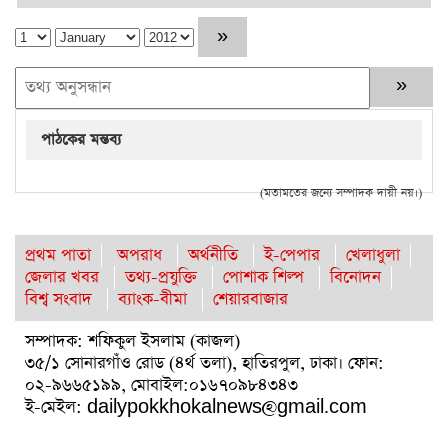
পাঠকের মন্তব্য
(মতামতের জন্যে সম্পাদক দায়ী নয়।)
প্রথম পাতা
অপরাধ
অর্থনীতি
ই-পেপার
খেলাধুলা
জেলার খবর
তথ্য-প্রযুক্তি
পোশাক শিল্প
বিনোদন
বিশ্ব সংবাদ
ব্যাংক-বীমা
শেয়ারবাজার
সম্পাদক: শফিকুল ইসলাম (কাজল)
৩৫/১ সোনারগাঁও রোড (৪র্থ তলা), হাতিরপুল, ঢাকা। ফোন:
০২-৯৬৬৫১৯৯, মোবাইল:০১৬৭০৯৮৪৩৪৩
ই-মেইল: dailypokkhokalnews@gmail.com