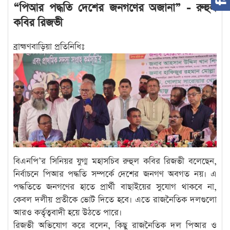
“পিআর পদ্ধতি দেশের জনগণের অজানা” - রুহুল
কবির রিজভী
ব্রাহ্মণবাড়িয়া প্রতিনিধিঃ
বিএনপি’র সিনিয়র যুগ্ম মহাসচিব রুহুল কবির রিজভী বলেছেন,
নির্বাচনে পিআর পদ্ধতি সম্পর্কে দেশের জনগণ অবগত নয়। এ
পদ্ধতিতে জনগণের হাতে প্রার্থী বাছাইয়ের সুযোগ থাকবে না,
কেবল দলীয় প্রতীকে ভোট দিতে হবে। এতে রাজনৈতিক দলগুলো
আরও কর্তৃত্ববাদী হয়ে উঠতে পারে।
রিজভী অভিযোগ করে বলেন, কিছু রাজনৈতিক দল পিআর ও