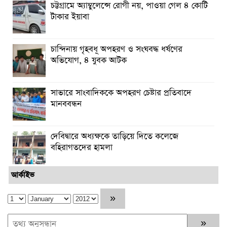
চট্টগ্রামে অ্যাম্বুলেন্সে রোগী নয়, পাওয়া গেল ৪ কোটি
টাকার ইয়াবা
চান্দিনায় গৃহবধূ অপহরণ ও সংঘবদ্ধ ধর্ষণের
অভিযোগ, ৪ যুবক আটক
সাভারে সাংবাদিককে অপহরণ চেষ্টার প্রতিবাদে
মানববন্ধন
দেবিদ্বারে অধ্যক্ষকে তাড়িয়ে দিতে কলেজে
বহিরাগতদের হামলা
আর্কাইভ