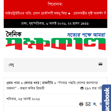
শিরোনাম:
িআইডব্লিউটিএর অতি: প্রধান প্রকৌশলী মজনু মিয়া
●
প্রধানমন্ত্রীর দৃষ্টি আকর্ষণ বি আই ডব
ঢাকা, বৃহস্পতিবার, ৬ আগস্ট ২০২৬, ২২ শ্রাবণ ১৪৩৩
মেনু
প্রথম পাতা
»
জেলার খবর
|
রাজনীতি
» “পিআর পদ্ধতি দেশের জনগণের
অজানা” - রুহুল কবির রিজভী
২৯৭ বার পঠিত
শনিবার, ২৩ আগস্ট ২০২৫