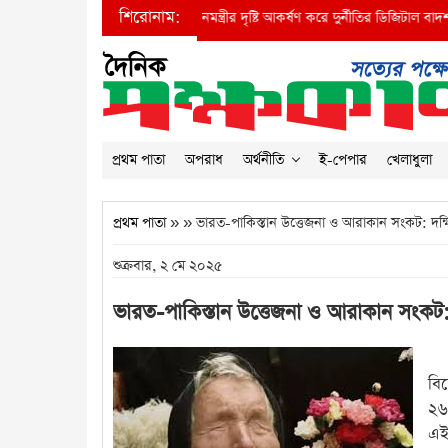
শিরোনাম:
●
প্রধানমন্ত্রীর দৃষ্টি আকর্ষণ করে দুর্নীতির ডিজিটাল বাদশা বিআই
প্রথম পাতা
অপরাধ
অর্থনীতি
ই-পেপার
খেলাধুলা
প্রথম পাতা
» » ভারত-পাকিস্তান উত্তেজনা ও আরাকান সংকট: দক্ষিণ
শুক্রবার, ২ মে ২০২৫
ভারত-পাকিস্তান উত্তেজনা ও আরাকান সংকট: দ
বি
২৬
এই