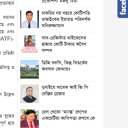
প্রকৌশলী মজনু মিয়া
রত্যাহার
চাকরির নয় বছরে কোটিপতি
খা বরাবর
রাজউকের ইমারত পরিদর্শক
রেছে এবং
মনিরুজ্জামান
রেছে এবং
সাব-রেজিস্টার মাইকেলের
 (FATF)-
হাজার কোটি টাকার অবৈধ
সম্পদ
্রতিষ্ঠা
ডিজি বদলি, কিন্তু বিতর্কের
ভৌমত্ব ও
অবসান কোথায়?
দুবাইয়ে সাবেক আই জি পি
বেঞ্জির গ্রেপ্তার
ি উল্লেখ
রেল খেকো ‘ম্যাক্স’ গ্রুপের
 যুদ্ধের
একচেটিয়া আধিপত্য রুখবে কে
ূর্ণ হয়ে