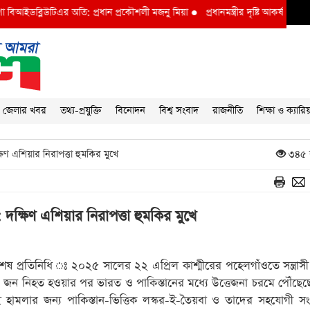
ডব্লিউটিএর অতি: প্রধান প্রকৌশলী মজনু মিয়া
●
প্রধানমন্ত্রীর দৃষ্টি আকর্ষণ বি আই ডব্লু
জেলার খবর
তথ্য-প্রযুক্তি
বিনোদন
বিশ্ব সংবাদ
রাজনীতি
শিক্ষা ও ক্যারি
 এশিয়ার নিরাপত্তা হুমকির মুখে
৩৪৫ 
ক্ষিণ এশিয়ার নিরাপত্তা হুমকির মুখে
শেষ প্রতিনিধি ঃ ২০২৫ সালের ২২ এপ্রিল কাশ্মীরের পহেলগাঁওতে সন্ত্রাসী
 জন নিহত হওয়ার পর ভারত ও পাকিস্তানের মধ্যে উত্তেজনা চরমে পৌঁছে
 হামলার জন্য পাকিস্তান-ভিত্তিক লস্কর-ই-তৈয়বা ও তাদের সহযোগী সং