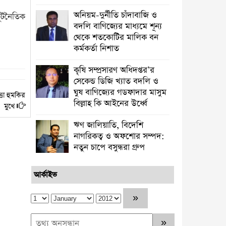
অনিয়ম-দুর্নীতি চাঁদাবাজি ও
কূটনৈতিক
বদলি বাণিজ্যের মাধ্যমে শূন্য
থেকে শতকোটির মালিক বন
কর্মকর্তা নিশাত
কৃষি সম্প্রসারণ অধিদপ্তর’র
সেকেন্ড ডিজি খ্যাত বদলি ও
ঘুষ বাণিজ্যের গডফাদার মাসুম
তা হুমকির
বিল্লাহ কি আইনের উর্ধ্বে
মুখে
ঋণ জালিয়াতি, বিদেশি
নাগরিকত্ব ও অফশোর সম্পদ:
নতুন চাপে বসুন্ধরা গ্রুপ
আর্কাইভ