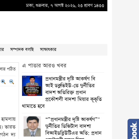
ভিইউ-তে দুর্নীতির বাদশ অতিরিক্ত প্রধান প্রকৌশলী বাদশা মিয়ার কূকৃতি থামাতে হবে
ঢাকা, শুক্রবার, ৭ আগস্ট ২০২৬, ২৩ শ্রাবণ ১৪৩৩
●
“”প্
য়ার
সম্পাদক বলছি
সাক্ষাৎকার
এ পাতার আরও খবর
বার পঠিত
প্রধানমন্ত্রীর দৃষ্টি আকর্ষণ বি
আই ডব্লুভিইউ-তে দুর্নীতির
বাদশ অতিরিক্ত প্রধান
প্রকৌশলী বাদশা মিয়ার কূকৃতি
থামাতে হবে
 হামলায়
“”প্রধানমন্ত্রীর দৃষ্টি আকর্ষণ”"
দুর্নীতির ডিজিটাল বাদশা
ছে। ভারত
বিআইডব্লিউটিএর অতি: প্রধান
গঠন দ্য