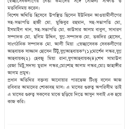
স্বেচ্ছাসেবকলীগের নেতা কর্মীদের সঙ্গে সৌজন্য সাক্ষাত ও
মতবিনিময় করেন।
বিশেষ অথিতি হিসেবে উপস্থিত ছিলেন ইউনিয়ন আওয়ামীলীগের
সহ-সভাপতি হাজী মো. মুজিবুর রহমান, সহ-সভাপতি মো,
ইসমাইল খান, সহ-সভাপতি মো. কাউসার আলম বাবুল, সাধারণ
সম্পাদক মো. ছলিম উদ্দিন, যুগ্ন-সম্পাদক মো. তকদির হোসেন,
সাংগঠনিক সম্পাদক মো. আলী মিয়া ।স্বেচ্ছাসেবক সেবকলীগের
আহবায়ক সাজ্জাদ হোসেন টিটু,যুগ্নআহবায়ক*(১)মোর্শেদ লস্কর,যুগ্ন
আহবায়ক(২) হেবজু মিয়া রানা,যুগআহবায়ক(৪)শেখ সামাউল
রেজা মিটু,সদস্য মুরাদ লস্কর,মোঃশাহ আলম লস্কর,মোঃ জাহাঙ্গীর
আলম প্রমুখ।
প্রধান অতিথির বক্তব্য আনোয়ার পারভেজ টিংকু বলেন আজ
রবিবার আমাদের শোকাবহ মাস। এ মাসের গুরুত্ব অপরিসীম তাই
এ মাসের গুরুত্ব সকলের মাঝে ছড়িয়ে দিতে আসুন সবাই এক হয়ে
কাজ করি।