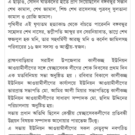
এ ছাড়াও, সেদিন ঘাতকদের হাতে প্রাণ দিয়েছিলেন বঙ্গবন্ধুর সন্তান
শেখ কামাল, শেখ জামাল, শিশু শেখ রাসেলসহ পুত্রবধূ সুলতানা
কামাল ও রোজি জামাল।
পৃথিবীর এই ঘৃণ্যতম হত্যাকাণ্ড থেকে বাঁচতে পারেননি বঙ্গবন্ধুর
সহোদর শেখ নাসের, ভগ্নীপতি আব্দুর রব সেরনিয়াবাত, ভাগ্নে শেখ
ফজলুল হক মনি, তার সহধর্মিণী আরজু মনি ও কর্নেল জামিলসহ
পরিবারের ১৬ জন সদস্য ও আত্মীয়-স্বজন।
ব্রাহ্মণবাড়িয়ার সরাইল উপজেলার কালীকচ্ছ ইউনিয়ন
আওয়ামীলীগের সঙ্গে স্বেচ্ছাসেবক লীগের শোক দিবসের প্রথম দিন
এক মতবিনিময় সভা অনুষ্ঠিত হয় । রবিবার বিকালে কালীকচ্ছ
ইউনিয়ন আওয়ামীলীগের কার্যালয়ে ইউনিয়ন আওয়ামীলীগের
ভারপ্রাপ্ত সভাপতি মো. আমির আলী মিয়ার সভাপতিত্বে কালীকচ্ছ
ইউনিয়ন আওয়ামীলীগের সাধারণ সম্পাদক মো. ছলিম উদ্দিনের
পরিচালনায় অনুষ্টিত হয়।
সভায় প্রধান অতিথি ছিলেন কেন্দ্রীয় স্বেচ্ছাসেবকলীগের প্রতিবন্ধী
উন্নয়ন বিষয়ক সম্পাদক আনোয়ার পারভেজ টিংকু।
এ সভায় ইউনিয়ন আওয়ামীলীগের সকল নেতৃবৃন্দ নবগঠিত