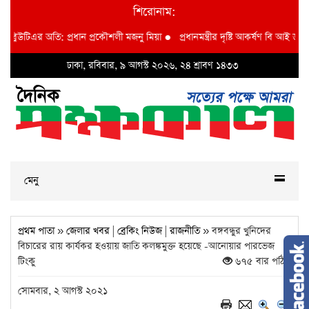
শিরোনাম:
টিএর অতি: প্রধান প্রকৌশলী মজনু মিয়া
●
প্রধানমন্ত্রীর দৃষ্টি আকর্ষণ বি আই ডব্লুভিইউ-ত
ঢাকা, রবিবার, ৯ আগস্ট ২০২৬, ২৪ শ্রাবণ ১৪৩৩
মেনু
প্রথম পাতা
»
জেলার খবর
|
ব্রেকিং নিউজ
|
রাজনীতি
» বঙ্গবন্ধুর খুনিদের
বিচারের রায় কার্যকর হওয়ায় জাতি কলঙ্কমুক্ত হয়েছে -আনোয়ার পারভেজ
টিংকু
৬৭৫ বার পঠিত
সোমবার, ২ আগস্ট ২০২১