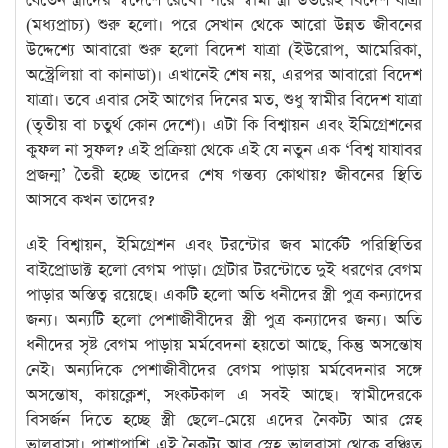
যেতেন স্ত্রীদের স্বদেশে রেখে। পরে স্বামী স্ত্রী উভয়েই বিদেশ যাত্রা
(মধ্যপ্রাচ্য) শুরু হলো। পরে সেখান থেকে আরো উন্নত জীবনের
উদ্দেশ্যে আবারো শুরু হলো বিদেশ যাত্রা (ইউরোপ, আমেরিকা,
অস্ট্রেলিয়া বা কানাডা)। এখানেই শেষ নয়, এরপর আবারো বিদেশ
যাত্রা। তবে এবার সেই আগের দিনের মত, শুধু স্বামীর বিদেশ যাত্রা
(তৃতীয় বা চতুর্থ কোন দেশে)। এটা কি বিশ্বায়ন এবং ইমিগ্রেশনের
কুফল না সুফল? এই প্রক্রিয়া থেকে এই যে নতুন এক ‘বিশ্ব যাযাবর
প্রজন্ম’ তৈরী হচ্ছে তাদের শেষ গন্তব্য কোথায়? জীবনের স্থিতি
আসবে কখন তাদের?
এই বিশ্বায়ন, ইমিগ্রেশন এবং টরন্টোর জব মার্কেট পরিস্থিতির
বাইপ্রোডাক্ট হলো বেগম পাড়া। গ্রেটার টরন্টোতে দুই ধরণের বেগম
পাড়ার অস্তিত্ব রয়েছে। একটি হলো অতি ধনীদের স্ত্রী পুত্র কন্যাদের
জন্য। অন্যটি হলো পেশাজীবীদের স্ত্রী পুত্র কন্যাদের জন্য। অতি
ধনীদের সৃষ্ট বেগম পাড়ায় মর্মবেদনা হয়তো আছে, কিন্তু অসন্তোষ
নেই। অন্যদিকে পেশাজীবীদের বেগম পাড়ায় মর্মবেদনার সঙ্গে
অসন্তোষ, কায়ক্লেশ, সংকটকাল এ সবই আছে। স্বামীদেরকে
বিসর্জন দিতে হচ্ছে স্ত্রী ছেলে-মেয়ে এদের নৈকট্য আর স্নেহ
ভালবাসা। পাশাপাশি এই নৈকট্য আর স্নেহ ভালবাসা থেকে বঞ্চিত