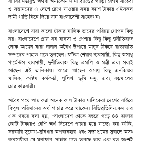
বা বিএমডব্লিও অথবা অন্যকোন দামী ব্র্যান্ডের গাড়ি। বেগম সাহেবা
ও সন্তানদের এ দেশে রেখে যাওয়ার সময় ক্যাশ টাকায় এইসকল
দামী গাড়ি কিনে দিয়ে যান বাংলাদেশী সাহেবগন।
বাংলাদেশে যারা কালো টাকার মালিক তাদের পরিচয় গোপন কিছু
নয়। বাংলাদেশে প্রায় সব ব্যবসা ও পেশায় কিছু কিছু দুর্নীতিবাজ
লোক আছেন যারা নানান অবৈধ উপায়ে মানুষ ঠকিয়ে রাতারাতি
সম্পদের পাহাড় গড়ে তুলছেন। ফটকা শেয়ার ব্যবসায়ী, কিছু অসাধু
গার্মেন্টস ব্যবসায়ী, দুর্নীতিবাজ কিছু এমপি ও মন্ত্রী এরা সবাই
আছেন এই তালিকায়। আরো আছেন অসাধু কিছু এনজিওর
মালিক, কাস্টম কর্মকর্তা, পুলিশ, ভূমি দস্যু এবং বড়মাপের
চোরাকারবারী।
অবৈধ পথে আয় করা অনেক কাল টাকার মালিকেরা দেশের বাইরে
বিপুল পরিমানের অর্থ পাচার করে থাকেন। বিডিপ্রতিদিন.কম এর
এক খবরে বলা হয়, “বাংলাদেশ থেকে বছরে গড়ে ৪৪ হাজার
কোটি টাকারও বেশি অর্থ বিদেশে পাচার হয়ে যাচ্ছে। কর ফাঁকি,
সরকারি সুযোগ-সুবিধার অপব্যবহার এবং সস্তা শ্রমের সুবাদে অসৎ
ব্যবসায়ীরা যে মুনাফার পাহাড় গড়ে তুলছে তার এক বড় অংশই