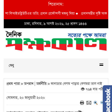
শিরোনাম:
ধান প্রকৌশলী মজনু মিয়া
●
প্রধানমন্ত্রীর দৃষ্টি আকর্ষণ বি আই ডব্লুভিইউ-তে দুর্নীতির বা
ঢাকা, রবিবার, ৯ আগস্ট ২০২৬, ২৫ শ্রাবণ ১৪৩৩
মেনু
প্রথম পাতা
»
অপরাধ
|
অর্থনীতি
» কানাডার বেগম পাড়ার বেগমরা ভাল নাই
৭৬৪ বার পঠিত
সোমবার, ২০ জানুয়ারী ২০২০