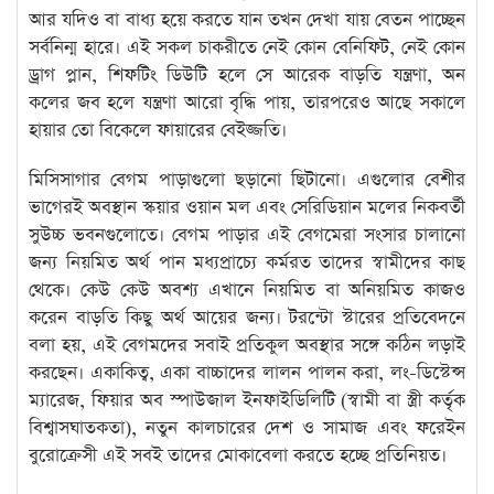
আর যদিও বা বাধ্য হয়ে করতে যান তখন দেখা যায় বেতন পাচ্ছেন
সর্বনিন্ম হারে। এই সকল চাকরীতে নেই কোন বেনিফিট, নেই কোন
ড্রাগ প্লান, শিফটিং ডিউটি হলে সে আরেক বাড়তি যন্ত্রণা, অন
কলের জব হলে যন্ত্রণা আরো বৃদ্ধি পায়, তারপরেও আছে সকালে
হায়ার তো বিকেলে ফায়ারের বেইজ্জতি।
মিসিসাগার বেগম পাড়াগুলো ছড়ানো ছিটানো। এগুলোর বেশীর
ভাগেরই অবস্থান স্কয়ার ওয়ান মল এবং সেরিডিয়ান মলের নিকবর্তী
সুউচ্চ ভবনগুলোতে। বেগম পাড়ার এই বেগমেরা সংসার চালানো
জন্য নিয়মিত অর্থ পান মধ্যপ্রাচ্যে কর্মরত তাদের স্বামীদের কাছ
থেকে। কেউ কেউ অবশ্য এখানে নিয়মিত বা অনিয়মিত কাজও
করেন বাড়তি কিছু অর্থ আয়ের জন্য। টরন্টো স্টারের প্রতিবেদনে
বলা হয়, এই বেগমদের সবাই প্রতিকুল অবস্থার সঙ্গে কঠিন লড়াই
করছেন। একাকিত্ব, একা বাচ্চাদের লালন পালন করা, লং-ডিস্টেন্স
ম্যারেজ, ফিয়ার অব স্পাউজাল ইনফাইডিলিটি (স্বামী বা স্ত্রী কর্তৃক
বিশ্বাসঘাতকতা), নতুন কালচারের দেশ ও সামাজ এবং ফরেইন
বুরোক্রেসী এই সবই তাদের মোকাবেলা করতে হচ্ছে প্রতিনিয়ত।