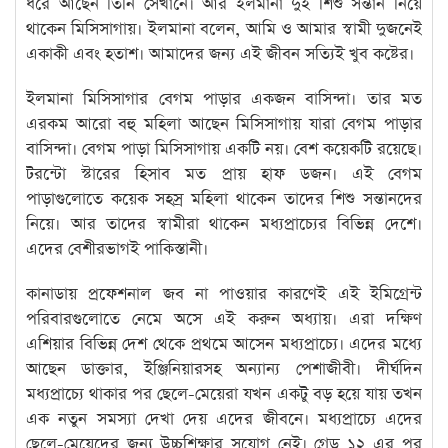
ধরে আছেন তিনি সেখানে। আর ইলমানা দুই শিশু সন্তান নিয়ে
থাকেন মিসিসাগায়। ইলমানা বলেন, আমি ও আমার স্বামী দুজনেই
একাকী এবং হতাশ। আমাদের জন্য এই জীবন সত্যিই খুব কষ্টের।
ইলমানা মিসিসাগার বেগম পাড়ার একজন বাসিন্দা। তার মত
এরকম আরো বহু মহিলা আছেন মিসিসাগায় যারা বেগম পাড়ার
বাসিন্দা। বেগম পাড়া মিসিসাগায় একটি নয়। বেশ কয়েকটি রয়েছে।
টরন্টো স্টারের হিসাব মত প্রায় হাফ ডজন। এই বেগম
পাড়াগুলোতে কয়েক সহস্র মহিলা থাকেন তাদের শিশু সন্তানদের
নিয়ে। আর তাদের স্বামীরা থাকেন মধ্যপ্রাচ্যের বিভিন্ন দেশে।
এদের বেশীরভাগই পাকিস্তানী।
কানাডায় প্রফেশনাল জব না পাওয়ার কারণেই এই ইমিগ্রেন্ট
পরিবারগুলোতে নেমে অসে এই করুন অধ্যায়। এরা দক্ষিণ
এশিয়ার বিভিন্ন দেশ থেকে প্রথমে আসেন মধ্যপ্রাচ্যে। এদের মধ্যে
আছেন ডাক্তার, ইঞ্জিনিয়ারসহ অন্যান্য পেশাজীবী। দীর্ঘদিন
মধ্যপ্রাচ্যে থাকার পর ছেলে-মেয়েরা যখন একটু বড় হয়ে যায় তখন
এক নতুন সমস্যা দেখা দেয় এদের জীবনে। মধ্যপ্রাচ্যে এদের
ছেলে-মেয়েদের জন্য উচ্চশিক্ষার সুযোগ নেই। গ্রেড ১২ এর পর