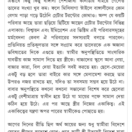
এভাবে কিছু কিছু বাঙ্গালী পেশাজীবী কানাডার বাইরে গেলেও
তাদের সংখ্যা খুব কম। ফলে মিসিসাগা স্টাইলে বাঙ্গালীদের কোন
বেগম পাড়া গড়ে উঠেনি গ্রেটার টরন্টোর কোথাও। অল্প যে কয়টি
পরিবার আছে তারা ছড়িয়ে ছিটিয়ে আছেন গ্রেটার টরন্টোর বিভিন্ন
এলাকায়। বিশ্বায়ন এবং ইমিগ্রেশন এর ভিক্টিম এই পরিবারসমূহের
মর্মবেদনা কেবল ঐ পরিবারের সদস্যরাই বলতে পারবেন।
প্রতিনিয়ত প্রতিকূলতার সঙ্গে সংগ্রাম করে তাদেরকে এক অজানা
ভবিষ্যতের দিকে এগুতে হয়। স্বামীর অনুপস্থিতিতে সাংসারিক
যাবতীয় কাজ সামাল দিতে হয় স্ত্রীকে। বাচ্চাদের স্কুলে আনা নেয়া,
বাজার কারা, বিল দেয়া ইত্যাদি সবই করতে হয়। ছেলে-মেয়েরা
একটু বড় হলে তারা বাইরে কার সঙ্গে মেলামেশা করছে তার
উপরও নজর রাখতে হয়, যদিও তা সবসময় সম্ভব হয়ে উঠে না।
বাবার অনুপস্থিতে কখনো কখনো সন্তানেরা বিশেষ করে ছেলেরা
একটু বেশীমাত্রায় স্বাধীন হয়ে উঠে যা মায়ের পক্ষে সামাল দেয়া
কঠিন হয়ে উঠে। এর পর আছে স্ত্রীর নিজের একাকিত্ব। এই
একাকিত্বের যন্ত্রণা অপর পারের স্বামীকেও পোহাতে হয়।
আগের দিনের রীতি ছিল অর্থ আয়ের জন্য শুধু স্বামীরা বিদেশে