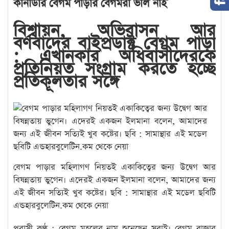
কানাডার বেগম পাড়ার বেগমরা ভাল নাই
বিশ্বায়ন, অভিবাসন আর
বর্ণবাদের বাইপ্রডাক্ট বেগম পাড়া
: এখানকার অধিবাসীদেরকে
প্রতিনিয়ত সংগ্রাম করতে হচ্ছে
প্রতিকূলতার সঙ্গে
বেগম পাড়ার মহিলাগণ নিয়তই একাকিত্বের জন্য উদ্বেগ আর
বিষন্নতায় ভুগেন। এদেরই একজন ইলমানা বলেন, আমাদের জন্য
এই জীবন সত্যিই খুব কষ্টের। ছবি : সামান্থার এই মডেল ছবিটি
এন্ডহারবুলেটিন.কম থেকে নেয়া
প্রবাসী কণ্ঠ : বেগম মহলের নাম শুনেছেন সবাই। বেগম বাজার