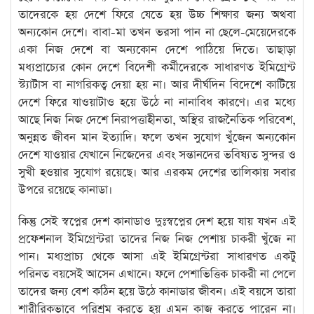
তাদেরকে হয় দেশে ফিরে যেতে হয় উচ্চ শিক্ষার জন্য অথবা
অন্যকোন দেশে। বাবা-মা তখন ভরসা পান না ছেলে-মেয়েদেরকে
একা নিজ দেশে বা অন্যকোন দেশে পাঠিয়ে দিতে। তাছাড়া
মধ্যপ্রাচ্যের কোন দেশে বিদেশী কর্মীদেরকে সাধারণত ইমিগ্রেন্ট
স্ট্যাটাস বা নাগরিকত্ব দেয়া হয় না। আর দীর্ঘদিন বিদেশে কাটিয়ে
দেশে ফিরে যাওয়াটাও হয়ে উঠে না নানাবিধ কারণে। এর মধ্যে
আছে নিজ নিজ দেশে নিরাপত্তাহীনতা, অস্থির রাজনৈতিক পরিবেশ,
অনুন্নত জীবন মান ইত্যাদি। ফলে তখন সুযোগ খুঁজেন অন্যকোন
দেশে যাওয়ার যেখানে নিজেদের এবং সন্তানদের ভবিষ্যত সুন্দর ও
সুখী হওয়ার সুযোগ রয়েছে। আর এরকম দেশের তালিকায় সবার
উপরে রয়েছে কানাডা।
কিন্তু সেই স্বপ্নের দেশ কানাডাও দুঃস্বপ্নের দেশ হয়ে যায় যখন এই
প্রফেশনাল ইমিগ্রেন্টরা তাদের নিজ নিজ পেশায় চাকরী খুঁজে না
পান। মধ্যপ্রাচ্য থেকে আসা এই ইমিগ্রেন্টরা সাধারণত একটু
পরিনত বয়সেই আসেন এখানে। ফলে পেশাভিত্তিক চাকরী না পেলে
তাদের জন্য বেশ কঠিন হয়ে উঠে কানাডার জীবন। এই বয়সে তারা
শারীরিকভাবে পরিশ্রম করতে হয় এমন কাজ করতে পারেন না।