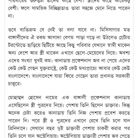
পরিবারের গুরুত্বটা তাদের কাছে বেশী। স্ত্রীদের কাছে আরেকটু
বেশী। ফলে সাময়িক বিচ্ছিন্নতাও তারা সহজে মেনে নিতে পারেন
না।
তবে ব্যতিক্রম যে নেই তা বলা যাবে না। মিসিসাগার মত
বাঙ্গালীদের ঐ রকম আলাদা বেগম পাড়া গড়ে না উঠলেও গ্রেটার
টরন্টোতে ছাড়িয়ে ছিটিয়ে আছে কিছু পরিবার যেখানে স্বামী থাকেন
অন্য দেশে আর স্ত্রী থাকেন এখানে ছেলে-মেয়েদের নিয়ে। অবশ্য
এদের সংখ্যা খুবই কম। কানাডায় প্রফেশনাল জব না পেয়ে এদের
কেউ কেউ গেছন যুক্তরাষ্ট্রে, কেউ কেউ মধ্যপ্রাচ্যে আবার কেউ কেউ
বাংলাদেশে। বাংলাদেশে যারা ফিরে গেছেন তারা প্রধানত সরকারী
চাকুরে।
মোহাম্মদ হোসেন নামের এক বাঙ্গালী প্রফেশনাল কানাডায়
এসেছিলেন স্ত্রী পুত্রদের নিয়ে। পেশায় তিনি ছিলেন ডাক্তার। কিন্তু
অনেক চেষ্টা করেও কানাডায় তিনি নিজ পেশায় প্রবেশ করতে
পারেন নি। পরে স্ত্রী ও পুত্রদের এখানে রেখে তিনি চলে যান
ত্রিনিদাদে। সেখানে বছর দুই ডাক্তারী পেশায় চাকরী করার পর
তিনি চলে যান অস্ট্রেলিয়ায়। অস্ট্রেলিয়ায় ডাক্তারী পেশায় জব পেতে