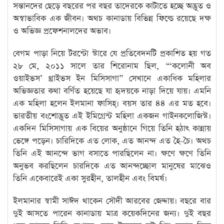
সন্তানদের ছেড়ে বছরের পর বছর তাদেরকে কাটাতে হচ্ছে অদ্ভূত ও
অস্বাভাবিক এক জীবন। অথচ কানাডায় বিভিন্ন ফিল্ডে রয়েছে দক্ষ
ও অভিজ্ঞ প্রফেশনালদের অভাব।
বেগম পাড়া নিয়ে টরন্টো স্টারে যে প্রতিবেদনটি প্রকাশিত হয় গত
২৮ মে, ২০১১ সালে তার শিরোনাম ছিল, “‘কলোনী অব
ওয়াইভস’ থ্রাইভস ইন মিসিসাগা” সেখানে একাধিক মহিলার
অভিজ্ঞতার কথা বর্ণিত হয়েছে যা হৃদয়কে নাড়া দিয়ে যায়। এমনি
এক মহিলা হলেন ইলমানা ফাসিহ্। বয়স তার ৪৪ এর মত হবে।
ভারতীয় বংশোদ্ভূত এই ইমিগ্রেন্ট মহিলা একজন গাইনকলোজিস্ট।
একদিন মিসিসাগায় এক বিয়ের অনুষ্ঠানে গিয়ে তিনি হঠাৎ কান্নায়
ভেঙ্গে পড়েন। চারিদিকে এত লোক, এত আনন্দ এত হৈ-চৈ। অথচ
তিনি এই আনন্দে ভাগ বসাতে পারছিলেন না। ক্ষণে ক্ষণে তিনি
অনুভব করছিলেন চারদিকে এত আনন্দচ্ছোল মানুষের মাঝেও
তিনি একেবারেই একা সুরহীন, তালহীন এবং বিমর্ষ।
ইলমানার স্বামী সাঈদ থাকেন সৌদী আরবের জেদ্দায়। বছরে বার
দুই আসতে পারেন কানাডায় মাত্র কয়েকদিনের জন্য। দুই বছর