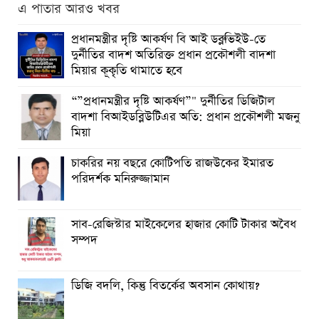
এ পাতার আরও খবর
প্রধানমন্ত্রীর দৃষ্টি আকর্ষণ বি আই ডব্লুভিইউ-তে
দুর্নীতির বাদশ অতিরিক্ত প্রধান প্রকৌশলী বাদশা
মিয়ার কূকৃতি থামাতে হবে
“”প্রধানমন্ত্রীর দৃষ্টি আকর্ষণ”" দুর্নীতির ডিজিটাল
বাদশা বিআইডব্লিউটিএর অতি: প্রধান প্রকৌশলী মজনু
মিয়া
চাকরির নয় বছরে কোটিপতি রাজউকের ইমারত
পরিদর্শক মনিরুজ্জামান
সাব-রেজিস্টার মাইকেলের হাজার কোটি টাকার অবৈধ
সম্পদ
ডিজি বদলি, কিন্তু বিতর্কের অবসান কোথায়?