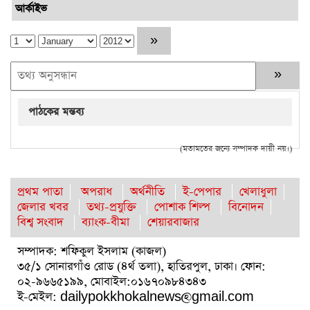
আর্কাইভ
পাঠকের মন্তব্য
(মতামতের জন্যে সম্পাদক দায়ী নয়।)
প্রথম পাতা
অপরাধ
অর্থনীতি
ই-পেপার
খেলাধুলা
জেলার খবর
তথ্য-প্রযুক্তি
পোশাক শিল্প
বিনোদন
বিশ্ব সংবাদ
ব্যাংক-বীমা
শেয়ারবাজার
সম্পাদক: শফিকুল ইসলাম (কাজল)
৩৫/১ সোনারগাঁও রোড (৪র্থ তলা), হাতিরপুল, ঢাকা। ফোন:
০২-৯৬৬৫১৯৯, মোবাইল:০১৬৭০৯৮৪৩৪৩
ই-মেইল: dailypokkhokalnews@gmail.com