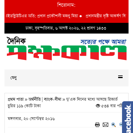
শিরোনাম:
িআইডব্লিউটিএর অতি: প্রধান প্রকৌশলী মজনু মিয়া
●
প্রধানমন্ত্রীর দৃষ্টি আকর্ষণ বি আই ডব
ঢাকা, বৃহস্পতিবার, ৬ আগস্ট ২০২৬, ২২ শ্রাবণ ১৪৩৩
মেনু
প্রথম পাতা
»
অর্থনীতি
|
ব্যাংক-বীমা
» দু’এক দিনের মধ্যে আসছে রিজার্ভ
চুরির ১১৯ কোটি টাকা
৫৩৪ বার পঠিত
মঙ্গলবার, ২০ সেপ্টেম্বর ২০১৬