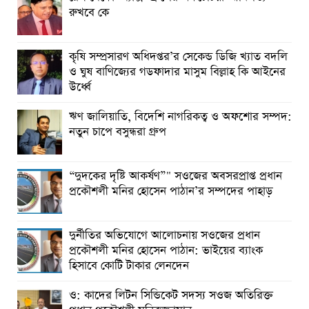
রুখবে কে
কৃষি সম্প্রসারণ অধিদপ্তর’র সেকেন্ড ডিজি খ্যাত বদলি
ও ঘুষ বাণিজ্যের গডফাদার মাসুম বিল্লাহ কি আইনের
উর্ধ্বে
ঋণ জালিয়াতি, বিদেশি নাগরিকত্ব ও অফশোর সম্পদ:
নতুন চাপে বসুন্ধরা গ্রুপ
“দুদকের দৃষ্টি আকর্ষণ”" সওজের অবসরপ্রাপ্ত প্রধান
প্রকৌশলী মনির হোসেন পাঠান’র সম্পদের পাহাড়
দুর্নীতির অভিযোগে আলোচনায় সওজের প্রধান
প্রকৌশলী মনির হোসেন পাঠান: ভাইয়ের ব্যাংক
হিসাবে কোটি টাকার লেনদেন
ও: কাদের লিটন সিন্ডিকেট সদস্য সওজ অতিরিক্ত