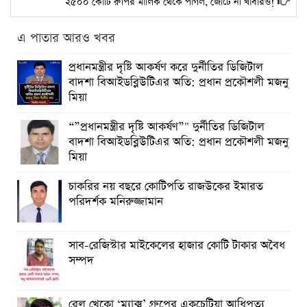
২৫০০ কোটি রুপির মালিক থেকে পাগল, জোটে না খাবারও!
এ পাতার আরও খবর
প্রধানমন্ত্রীর দৃষ্টি আকর্ষণ করে দুর্নীতির ডিজিটাল
বাদশা বিআইডব্লিউটিএর অতি: প্রধান প্রকৌশলী মজনু
মিয়া
“”প্রধানমন্ত্রীর দৃষ্টি আকর্ষণ”" দুর্নীতির ডিজিটাল
বাদশা বিআইডব্লিউটিএর অতি: প্রধান প্রকৌশলী মজনু
মিয়া
চাকরির নয় বছরে কোটিপতি রাজউকের ইমারত
পরিদর্শক মনিরুজ্জামান
সাব-রেজিস্টার মাইকেলের হাজার কোটি টাকার অবৈধ
সম্পদ
রেল খেকো ‘ম্যাক্স’ গ্রুপের একচেটিয়া আধিপত্য