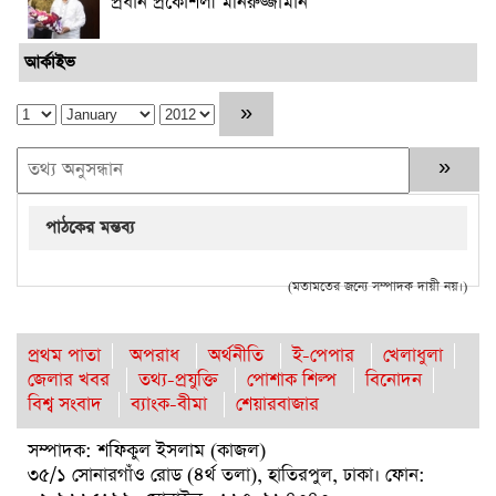
প্রধান প্রকৌশলী মনিরুজ্জামান
আর্কাইভ
পাঠকের মন্তব্য
(মতামতের জন্যে সম্পাদক দায়ী নয়।)
প্রথম পাতা
অপরাধ
অর্থনীতি
ই-পেপার
খেলাধুলা
জেলার খবর
তথ্য-প্রযুক্তি
পোশাক শিল্প
বিনোদন
বিশ্ব সংবাদ
ব্যাংক-বীমা
শেয়ারবাজার
সম্পাদক: শফিকুল ইসলাম (কাজল)
৩৫/১ সোনারগাঁও রোড (৪র্থ তলা), হাতিরপুল, ঢাকা। ফোন: