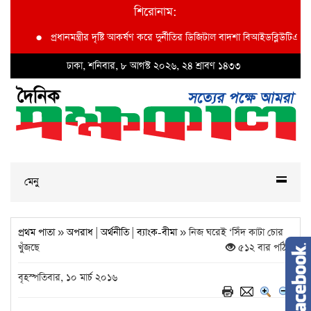
শিরোনাম:
●
প্রধানমন্ত্রীর দৃষ্টি আকর্ষণ করে দুর্নীতির ডিজিটাল বাদশা বিআইডব্লিউটিএর অতি: প্
ঢাকা, শনিবার, ৮ আগস্ট ২০২৬, ২৪ শ্রাবণ ১৪৩৩
মেনু
প্রথম পাতা
»
অপরাধ
|
অর্থনীতি
|
ব্যাংক-বীমা
» নিজ ঘরেই ‘সিঁদ কাটা চোর
খুঁজছে
৫১২ বার পঠিত
বৃহস্পতিবার, ১০ মার্চ ২০১৬