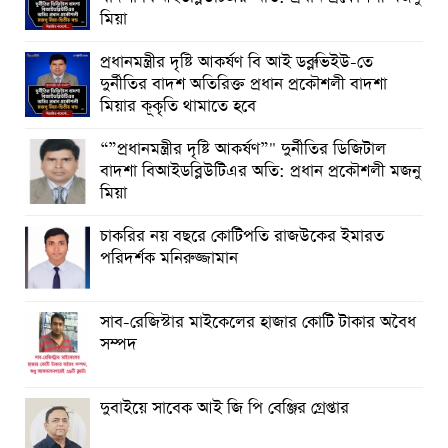
মিয়া
প্রধানমন্ত্রীর দৃষ্টি আকর্ষণ বি আই ডব্লুভিইউ-তে
দুর্নীতির বাদশ অতিরিক্ত প্রধান প্রকৌশলী বাদশা
মিয়ার কূকৃতি থামাতে হবে
“”প্রধানমন্ত্রীর দৃষ্টি আকর্ষণ”" দুর্নীতির ডিজিটাল
বাদশা বিআইডব্লিউটিএর অতি: প্রধান প্রকৌশলী মজনু
মিয়া
চাকরির নয় বছরে কোটিপতি রাজউকের ইমারত
পরিদর্শক মনিরুজ্জামান
সাব-রেজিস্টার মাইকেলের হাজার কোটি টাকার অবৈধ
সম্পদ
দুবাইয়ে সাবেক আই জি পি বেঞ্জির গ্রেপ্তার