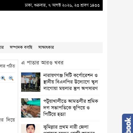
ব্লুভিইউ-তে দুর্নীতির বাদশ অতিরিক্ত প্রধান প্রকৌশলী বাদশা মিয়ার কূকৃতি থামাতে হবে
ঢাকা, শুক্রবার, ৭ আগস্ট ২০২৬, ২৩ শ্রাবণ ১৪৩৩
●
“
য়ার
সম্পাদক বলছি
সাক্ষাৎকার
এ পাতার আরও খবর
বার পঠিত
নারায়ণগঞ্জ সিটি কর্পোরেশন ও
স্থানীয় বিএনপির উদ্যোগে স্কুল
লাগোয়া ময়লার স্তুপ অপসারণ
পটুয়াখালীতে আমতলীর শ্রমিক
দল সভাপতিকে কুপিয়ে ও
পিটিয়ে হত্যা
দর দিয়ে
কুমিল্লার প্রথম নারী জেলা