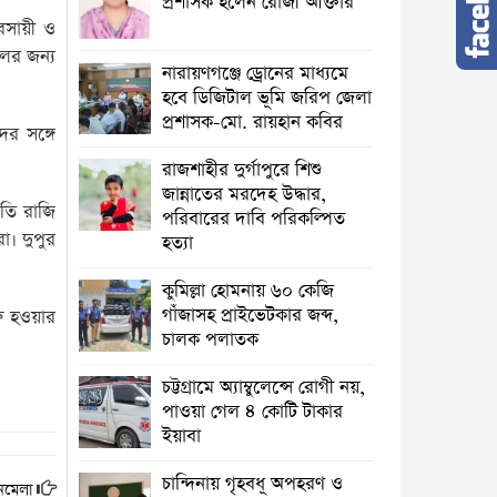
প্রশাসক হলেন রোজী আক্তার
বসায়ী ও
ালের জন্য
নারায়ণগঞ্জে ড্রোনের মাধ্যমে
হবে ডিজিটাল ভূমি জরিপ জেলা
প্রশাসক-মো. রায়হান কবির
ের সঙ্গে
রাজশাহীর দুর্গাপুরে শিশু
জান্নাতের মরদেহ উদ্ধার,
িতি রাজি
পরিবারের দাবি পরিকল্পিত
া। দুপুর
হত্যা
কুমিল্লা হোমনায় ৬০ কেজি
গাঁজাসহ প্রাইভেটকার জব্দ,
রু হওয়ার
চালক পলাতক
চট্টগ্রামে অ্যাম্বুলেন্সে রোগী নয়,
পাওয়া গেল ৪ কোটি টাকার
ইয়াবা
চান্দিনায় গৃহবধূ অপহরণ ও
নমেলা