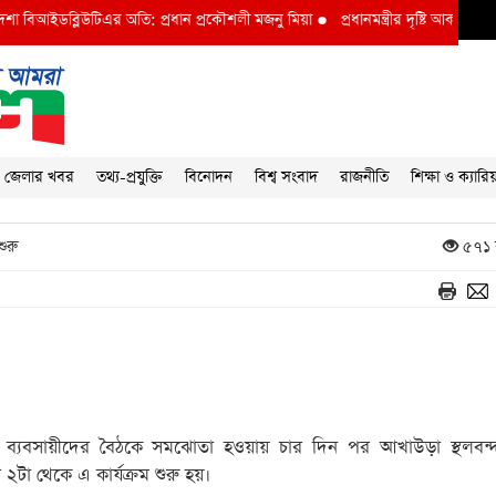
বিআইডব্লিউটিএর অতি: প্রধান প্রকৌশলী মজনু মিয়া
●
প্রধানমন্ত্রীর দৃষ্টি আকর্ষণ বি আই ড
জেলার খবর
তথ্য-প্রযুক্তি
বিনোদন
বিশ্ব সংবাদ
রাজনীতি
শিক্ষা ও ক্যারি
শুরু
৫৭১ 
িতি ও ব্যবসায়ীদের বৈঠকে সমঝোতা হওয়ায় চার দিন পর আখাউড়া স্থলবন্
র ২টা থেকে এ কার্যক্রম শুরু হয়।