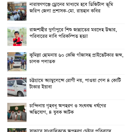
নারায়ণগঞ্জে ড্রোনের মাধ্যমে হবে ডিজিটাল ভূমি
জরিপ জেলা প্রশাসক-মো. রায়হান কবির
রাজশাহীর দুর্গাপুরে শিশু জান্নাতের মরদেহ উদ্ধার,
পরিবারের দাবি পরিকল্পিত হত্যা
কুমিল্লা হোমনায় ৬০ কেজি গাঁজাসহ প্রাইভেটকার জব্দ,
চালক পলাতক
চট্টগ্রামে অ্যাম্বুলেন্সে রোগী নয়, পাওয়া গেল ৪ কোটি
টাকার ইয়াবা
চান্দিনায় গৃহবধূ অপহরণ ও সংঘবদ্ধ ধর্ষণের
অভিযোগ, ৪ যুবক আটক
সাভারে সাংবাদিককে অপহরণ চেষ্টার প্রতিবাদে