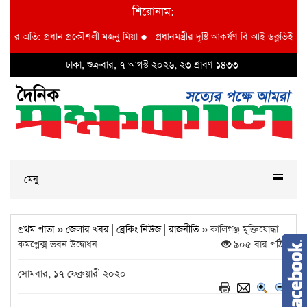
শিরোনাম:
প্রধান প্রকৌশলী মজনু মিয়া
●
প্রধানমন্ত্রীর দৃষ্টি আকর্ষণ বি আই ডব্লুভিইউ-তে দুর্নীতি
ঢাকা, শুক্রবার, ৭ আগস্ট ২০২৬, ২৩ শ্রাবণ ১৪৩৩
মেনু
প্রথম পাতা
»
জেলার খবর
|
ব্রেকিং নিউজ
|
রাজনীতি
» কালিগঞ্জ মুক্তিযোদ্ধা
কমপ্লেক্স ভবন উদ্বোধন
৯০৫ বার পঠিত
সোমবার, ১৭ ফেব্রুয়ারী ২০২০