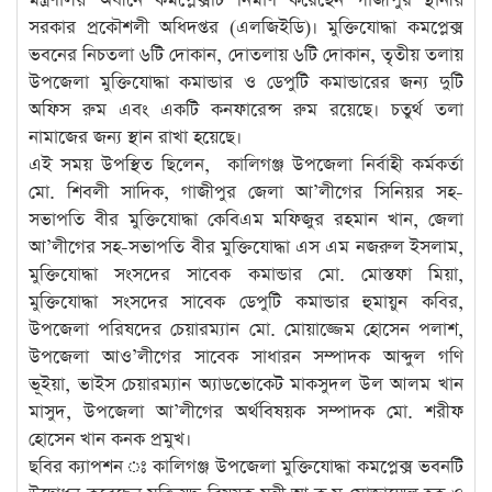
মন্ত্রণালয় অধীনে কমপ্লেক্সটি নির্মাণ করেছেন গাজীপুর স্থানীয়
সরকার প্রকৌশলী অধিদপ্তর (এলজিইডি)। মুক্তিযোদ্ধা কমপ্লেক্স
ভবনের নিচতলা ৬টি দোকান, দোতলায় ৬টি দোকান, তৃতীয় তলায়
উপজেলা মুক্তিযোদ্ধা কমান্ডার ও ডেপুটি কমান্ডারের জন্য দুটি
অফিস রুম এবং একটি কনফারেন্স রুম রয়েছে। চতুর্থ তলা
নামাজের জন্য স্থান রাখা হয়েছে।
এই সময় উপস্থিত ছিলেন, কালিগঞ্জ উপজেলা নির্বাহী কর্মকর্তা
মো. শিবলী সাদিক, গাজীপুর জেলা আ’লীগের সিনিয়র সহ-
সভাপতি বীর মুক্তিযোদ্ধা কেবিএম মফিজুর রহমান খান, জেলা
আ’লীগের সহ-সভাপতি বীর মুক্তিযোদ্ধা এস এম নজরুল ইসলাম,
মুক্তিযোদ্ধা সংসদের সাবেক কমান্ডার মো. মোস্তফা মিয়া,
মুক্তিযোদ্ধা সংসদের সাবেক ডেপুটি কমান্ডার হুমায়ুন কবির,
উপজেলা পরিষদের চেয়ারম্যান মো. মোয়াজ্জেম হোসেন পলাশ,
উপজেলা আও’লীগের সাবেক সাধারন সম্পাদক আব্দুল গণি
ভূইয়া, ভাইস চেয়ারম্যান অ্যাডভোকেট মাকসুদল উল আলম খান
মাসুদ, উপজেলা আ’লীগের অর্থবিষয়ক সম্পাদক মো. শরীফ
হোসেন খান কনক প্রমুখ।
ছবির ক্যাপশন ঃ কালিগঞ্জ উপজেলা মুক্তিযোদ্ধা কমপ্লেক্স ভবনটি