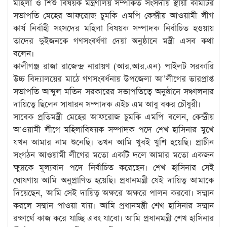
মহিলা ও শিশু বিষয়ক মন্ত্রণালয় সম্পর্কিত সংসদীয় স্থায়ী কমিটির
সভাপতি মেহের আফরোজ চুমকি এমপি কেন্দ্রীয় আওয়ামী লীগ
কার্য নির্বাহী সংসদের মহিলা বিষয়ক সম্পাদক নির্বাচিত হওয়ায়
তাদের দুইজনকে গণসংবর্ধণা দেয়া অনুষ্ঠানে মন্ত্রী এসব কথা
বলেন।
কালীগঞ্জ রাজা রাজেন্দ্র নারায়ণ (আর.আর.এন) পাইলট সরকারি
উচ্চ বিদ্যালয়ের মাঠে গণসংবর্ধনায় উপজেলা আ’লীগের ভারপ্রাপ্ত
সভাপতি আব্দুল মতিন সরকারের সভাপতিত্বে অনুষ্ঠানে সঞ্চালনার
দায়িত্বে ছিলেন সাধারন সম্পাদক এইচ এম আবু বকর চৌধুরী।
সাবেক প্রতিমন্ত্রী মেহের আফরোজ চুমকি এমপি বলেন, কেন্দ্রীয়
আওয়ামী লীগে মহিলাবিষয়ক সম্পাদক পদে শেখ হাসিনার মুখে
যখন আমার নাম শুনেছি। তখন আমি খুবই খুশি হয়েছি। প্রাচীন
সংগঠন আওয়ামী লীগের মতো একটি দলে আমার মতো একজন
ক্ষুদ্রকে মূল্যবান পদে নির্বাচিত করেছেন। শেখ হাসিনার সেই
ঘোষণায় আমি অনুপ্রাণিত হয়েছি। প্রধানমন্ত্রী যেই দায়িত্ব আমাকে
দিয়েছেন, আমি সেই দায়িত্ব অক্ষরে অক্ষরে পালন করবো। সম্মান
করলে সম্মান পাওয়া যায়। আমি প্রধানমন্ত্রী শেখ হাসিনার সম্মান
রক্ষার্থে কাজ করে যাচ্ছি এবং যাবো। আমি প্রধানমন্ত্রী শেখ হাসিনার