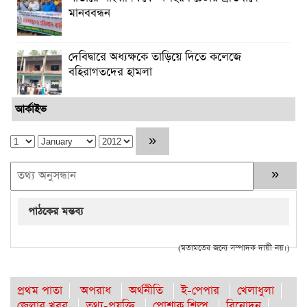
মানববন্ধন
দেবিদ্বারে অধ্যক্ষকে তাড়িয়ে দিতে কলেজে
বহিরাগতদের হামলা
আর্কাইভ
পাঠকের মন্তব্য
(মতামতের জন্যে সম্পাদক দায়ী নয়।)
প্রথম পাতা
অপরাধ
অর্থনীতি
ই-পেপার
খেলাধুলা
জেলার খবর
তথ্য-প্রযুক্তি
পোশাক শিল্প
বিনোদন