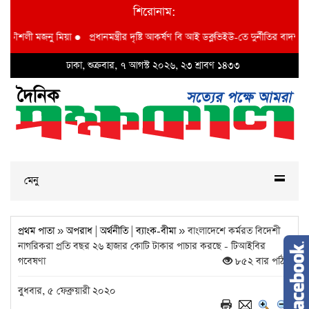
শিরোনাম:
ী মজনু মিয়া
●
প্রধানমন্ত্রীর দৃষ্টি আকর্ষণ বি আই ডব্লুভিইউ-তে দুর্নীতির বাদশ অতিরিক্ত
ঢাকা, শুক্রবার, ৭ আগস্ট ২০২৬, ২৩ শ্রাবণ ১৪৩৩
মেনু
প্রথম পাতা
»
অপরাধ
|
অর্থনীতি
|
ব্যাংক-বীমা
» বাংলাদেশে কর্মরত বিদেশী
নাগরিকরা প্রতি বছর ২৬ হাজার কোটি টাকার পাচার করছে - টিআইবির
গবেষণা
৮৫২ বার পঠিত
বুধবার, ৫ ফেব্রুয়ারী ২০২০