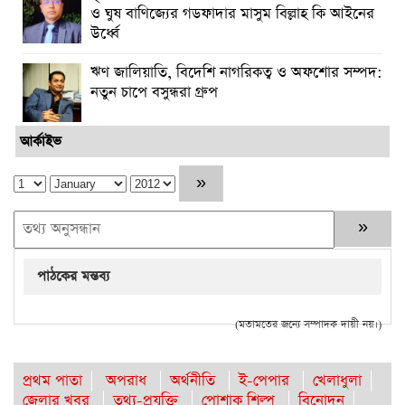
ও ঘুষ বাণিজ্যের গডফাদার মাসুম বিল্লাহ কি আইনের
উর্ধ্বে
ঋণ জালিয়াতি, বিদেশি নাগরিকত্ব ও অফশোর সম্পদ:
নতুন চাপে বসুন্ধরা গ্রুপ
আর্কাইভ
পাঠকের মন্তব্য
(মতামতের জন্যে সম্পাদক দায়ী নয়।)
প্রথম পাতা
অপরাধ
অর্থনীতি
ই-পেপার
খেলাধুলা
জেলার খবর
তথ্য-প্রযুক্তি
পোশাক শিল্প
বিনোদন