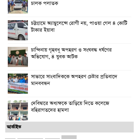
চালক পলাতক
চট্টগ্রামে অ্যাম্বুলেন্সে রোগী নয়, পাওয়া গেল ৪ কোটি
টাকার ইয়াবা
চান্দিনায় গৃহবধূ অপহরণ ও সংঘবদ্ধ ধর্ষণের
অভিযোগ, ৪ যুবক আটক
সাভারে সাংবাদিককে অপহরণ চেষ্টার প্রতিবাদে
মানববন্ধন
দেবিদ্বারে অধ্যক্ষকে তাড়িয়ে দিতে কলেজে
বহিরাগতদের হামলা
আর্কাইভ