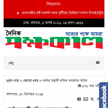
শিরোনাম:
●
প্রধানমন্ত্রীর দৃষ্টি আকর্ষণ করে দুর্নীতির ডিজিটাল বাদশা বিআইডব্লিউটিএর অত
ঢাকা, রবিবার, ৯ আগস্ট ২০২৬, ২৪ শ্রাবণ ১৪৩৩
মেনু
প্রথম পাতা
»
জেলার খবর
» শার্শার সন্ত্রাসী শফিক ধাবককে আটক
৫২৮ বার পঠিত
মঙ্গলবার, ৩০ ডিসেম্বর ২০১৪