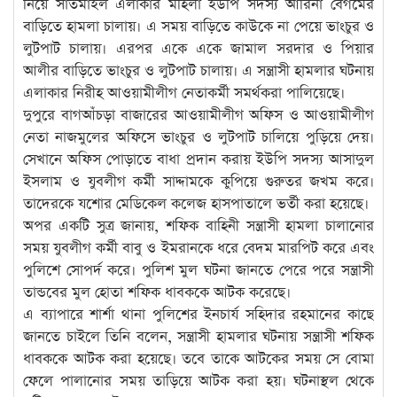
নিয়ে সাতমাইল এলাকার মহিলা ইউপি সদস্য আরিনা বেগমের
বাড়িতে হামলা চালায়। এ সময় বাড়িতে কাউকে না পেয়ে ভাংচুর ও
লুটপাট চালায়। এরপর একে একে জামাল সরদার ও পিয়ার
আলীর বাড়িতে ভাংচুর ও লুটপাট চালায়। এ সন্ত্রাসী হামলার ঘটনায়
এলাকার নিরীহ আওয়ামীলীগ নেতাকর্মী সমর্থকরা পালিয়েছে।
দুপুরে বাগআঁচড়া বাজারের আওয়ামীলীগ অফিস ও আওয়ামীলীগ
নেতা নাজমুলের অফিসে ভাংচুর ও লুটপাট চালিয়ে পুড়িয়ে দেয়।
সেখানে অফিস পোড়াতে বাধা প্রদান করায় ইউপি সদস্য আসাদুল
ইসলাম ও যুবলীগ কর্মী সাদ্দামকে কুপিয়ে গুরুতর জখম করে।
তাদেরকে যশোর মেডিকেল কলেজ হাসপাতালে ভর্তী করা হয়েছে।
অপর একটি সুত্র জানায়, শফিক বাহিনী সন্ত্রাসী হামলা চালানোর
সময় যুবলীগ কর্মী বাবু ও ইমরানকে ধরে বেদম মারপিট করে এবং
পুলিশে সোপর্দ করে। পুলিশ মুল ঘটনা জানতে পেরে পরে সন্ত্রাসী
তান্ডবের মুল হোতা শফিক ধাবককে আটক করেছে।
এ ব্যাপারে শার্শা থানা পুলিশের ইনচার্য সহিদার রহমানের কাছে
জানতে চাইলে তিনি বলেন, সন্ত্রাসী হামলার ঘটনায় সন্ত্রাসী শফিক
ধাবককে আটক করা হয়েছে। তবে তাকে আটকের সময় সে বোমা
ফেলে পালানোর সময় তাড়িয়ে আটক করা হয়। ঘটনাস্থল থেকে