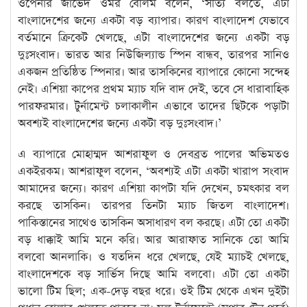
ওপেনার জাভেদ ওমর বেলিম বলেন, ‘সত্যি বলতে, এটা
বাংলাদেশের জন্যে একটা বড় ব্যাপার। কারণ বাংলাদেশ যেভাবে
বর্তমানে ক্রিকেট খেলছে, এটা বাংলাদেশের জন্যে একটা বড়
দুঃসংবাদ। ভারত আর নিউজিল্যান্ড স্পিন বান্ধব, তারপর সানিও
একজন প্রতিষ্ঠিত স্পিনার। আর তাসকিনের ব্যাপারে কোনো সন্দেহ
নেই। এশিয়া কাপের প্রথম ম্যাচ যদি বাদ দেই, তবে সে ধারাবাহিক
পারফরমার। টুর্নামেন্ট চলাকালীন এভাবে তাদের ছিটকে পড়াটা
অবশ্যই বাংলাদেশের জন্যে একটা বড় দুঃসংবাদ।’
এ ব্যাপারে মোহাম্মদ আশরাফুল ও দেবব্রত পালের অভিমতও
একইরকম। আশরাফুল বলেন, ‘অবশ্যই এটা একটা খারাপ সংবাদ
আমাদের জন্যে। কারণ এশিয়া কাপটা যদি দেখেন, চমৎকার বল
করছে তাসকিন। তারপর তিনটা ম্যাচ জিতল বাংলাদেশ।
পাকিস্তানের সাথেও তাসকিন অসাধারণ বল করছে। এটা তো একটা
বড় ধাক্কাই আমি মনে করি। আর আরাফাত সানিকে তো আমি
বলবো আনলাকি। ও যতদিন ধরে খেলছে, যেই ম্যাচই খেলছে,
বাংলাদেশকে বড় সার্ভিস দিছে আমি বলবো। এটা তো একটা
ভালো টিম ছিল; এক-দেড় বছর ধরে। ওই টিম থেকে এখন দুইটা