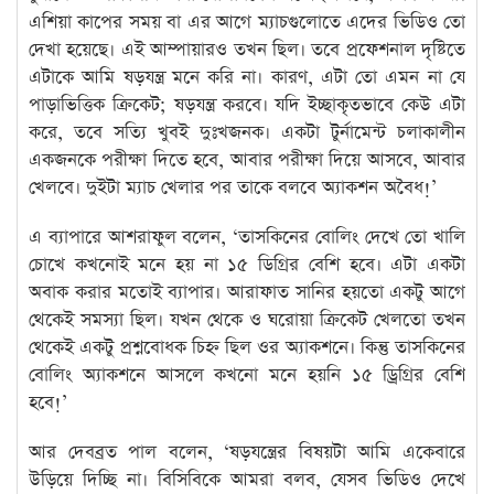
এশিয়া কাপের সময় বা এর আগে ম্যাচগুলোতে এদের ভিডিও তো
দেখা হয়েছে। এই আম্পায়ারও তখন ছিল। তবে প্রফেশনাল দৃষ্টিতে
এটাকে আমি ষড়যন্ত্র মনে করি না। কারণ, এটা তো এমন না যে
পাড়াভিত্তিক ক্রিকেট; ষড়যন্ত্র করবে। যদি ইচ্ছাকৃতভাবে কেউ এটা
করে, তবে সত্যি খুবই দুঃখজনক। একটা টুর্নামেন্ট চলাকালীন
একজনকে পরীক্ষা দিতে হবে, আবার পরীক্ষা দিয়ে আসবে, আবার
খেলবে। দুইটা ম্যাচ খেলার পর তাকে বলবে অ্যাকশন অবৈধ!’
এ ব্যাপারে আশরাফুল বলেন, ‘তাসকিনের বোলিং দেখে তো খালি
চোখে কখনোই মনে হয় না ১৫ ডিগ্রির বেশি হবে। এটা একটা
অবাক করার মতোই ব্যাপার। আরাফাত সানির হয়তো একটু আগে
থেকেই সমস্যা ছিল। যখন থেকে ও ঘরোয়া ক্রিকেট খেলতো তখন
থেকেই একটু প্রশ্নবোধক চিহ্ন ছিল ওর অ্যাকশনে। কিন্তু তাসকিনের
বোলিং অ্যাকশনে আসলে কখনো মনে হয়নি ১৫ ড্রিগ্রির বেশি
হবে!’
আর দেবব্রত পাল বলেন, ‘ষড়যন্ত্রের বিষয়টা আমি একেবারে
উড়িয়ে দিচ্ছি না। বিসিবিকে আমরা বলব, যেসব ভিডিও দেখে