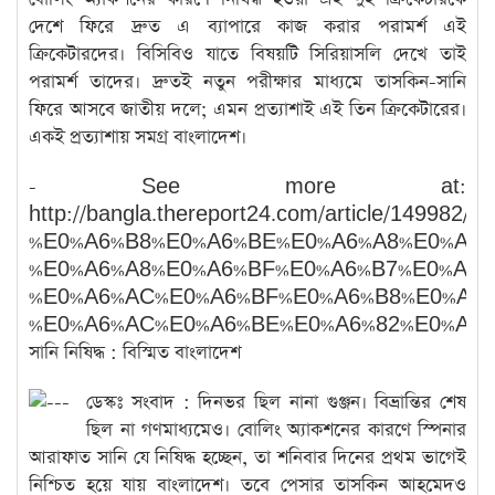
দেশে ফিরে দ্রুত এ ব্যাপারে কাজ করার পরামর্শ এই
ক্রিকেটারদের। বিসিবিও যাতে বিষয়টি সিরিয়াসলি দেখে তাই
পরামর্শ তাদের। দ্রুতই নতুন পরীক্ষার মাধ্যমে তাসকিন-সানি
ফিরে আসবে জাতীয় দলে; এমন প্রত্যাশাই এই তিন ক্রিকেটারের।
একই প্রত্যাশায় সমগ্র বাংলাদেশ।
- See more at:
http://bangla.thereport24.com/article/1
%E0%A6%B8%E0%A6%BE%E0%A6%A8%E0%A6%
%E0%A6%A8%E0%A6%BF%E0%A6%B7%E0%A6%
%E0%A6%AC%E0%A6%BF%E0%A6%B8%E0%A7%
%E0%A6%AC%E0%A6%BE%E0%A6%82%E0%A6%B2
সানি নিষিদ্ধ : বিস্মিত বাংলাদেশ
ডেস্কঃ সংবাদ : দিনভর ছিল নানা গুঞ্জন। বিভ্রান্তির শেষ
ছিল না গণমাধ্যমেও। বোলিং অ্যাকশনের কারণে স্পিনার
আরাফাত সানি যে নিষিদ্ধ হচ্ছেন, তা শনিবার দিনের প্রথম ভাগেই
নিশ্চিত হয়ে যায় বাংলাদেশ। তবে পেসার তাসকিন আহমেদও