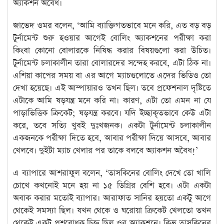
অ্যাকশন অবৈধ।
জাভেদ ওমর বলেন, ‘আমি ব্যাক্তিগতভাবে মনে করি, এত বড় বড়
টুর্নামেন্ট শুরু হওয়ার আগেই বোলিং অ্যাকশনের পরীক্ষা করা
কিংবা কোনো বোলারকে নিষিদ্ধ করার বিষয়গুলো করা উচিত।
টুর্নামেন্ট চলাকালীন তারা বোলারদের সন্দেহ করবে, এটা ঠিক না।
এশিয়া কাপের সময় বা এর আগে ম্যাচগুলোতে এদের ভিডিও তো
দেখা হয়েছে। এই আম্পায়ারও তখন ছিল। তবে প্রফেশনাল দৃষ্টিতে
এটাকে আমি ষড়যন্ত্র মনে করি না। কারণ, এটা তো এমন না যে
পাড়াভিত্তিক ক্রিকেট; ষড়যন্ত্র করবে। যদি ইচ্ছাকৃতভাবে কেউ এটা
করে, তবে সত্যি খুবই দুঃখজনক। একটা টুর্নামেন্ট চলাকালীন
একজনকে পরীক্ষা দিতে হবে, আবার পরীক্ষা দিয়ে আসবে, আবার
খেলবে। দুইটা ম্যাচ খেলার পর তাকে বলবে অ্যাকশন অবৈধ!’
এ ব্যাপারে আশরাফুল বলেন, ‘তাসকিনের বোলিং দেখে তো খালি
চোখে কখনোই মনে হয় না ১৫ ডিগ্রির বেশি হবে। এটা একটা
অবাক করার মতোই ব্যাপার। আরাফাত সানির হয়তো একটু আগে
থেকেই সমস্যা ছিল। যখন থেকে ও ঘরোয়া ক্রিকেট খেলতো তখন
থেকেই একটু প্রশ্নবোধক চিহ্ন ছিল ওর অ্যাকশনে। কিন্তু তাসকিনের