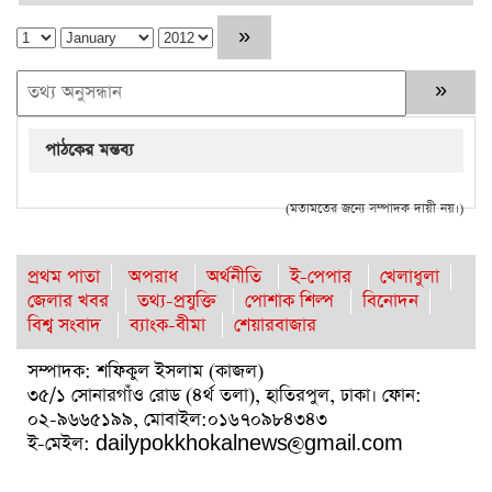
পাঠকের মন্তব্য
(মতামতের জন্যে সম্পাদক দায়ী নয়।)
প্রথম পাতা
অপরাধ
অর্থনীতি
ই-পেপার
খেলাধুলা
জেলার খবর
তথ্য-প্রযুক্তি
পোশাক শিল্প
বিনোদন
বিশ্ব সংবাদ
ব্যাংক-বীমা
শেয়ারবাজার
সম্পাদক: শফিকুল ইসলাম (কাজল)
৩৫/১ সোনারগাঁও রোড (৪র্থ তলা), হাতিরপুল, ঢাকা। ফোন:
০২-৯৬৬৫১৯৯, মোবাইল:০১৬৭০৯৮৪৩৪৩
ই-মেইল: dailypokkhokalnews@gmail.com