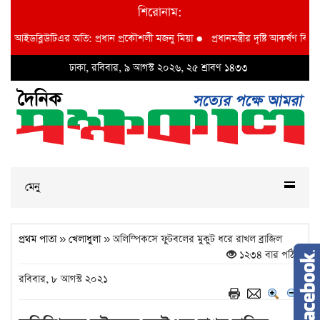
শিরোনাম:
আইডব্লিউটিএর অতি: প্রধান প্রকৌশলী মজনু মিয়া
●
প্রধানমন্ত্রীর দৃষ্টি আকর্ষণ বি আই ডব্
ঢাকা, রবিবার, ৯ আগস্ট ২০২৬, ২৫ শ্রাবণ ১৪৩৩
মেনু
প্রথম পাতা
»
খেলাধুলা
» অলিম্পিকসে ফুটবলের মুকুট ধরে রাখল ব্রাজিল
১২৩৪ বার পঠিত
রবিবার, ৮ আগস্ট ২০২১