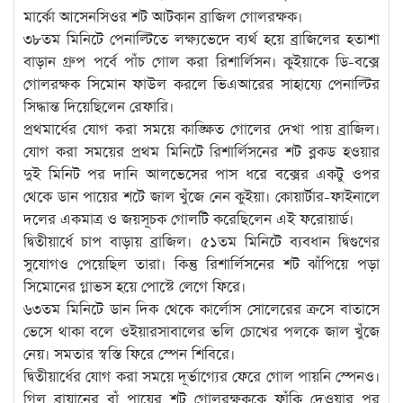
মার্কো আসেনসিওর শট আটকান ব্রাজিল গোলরক্ষক।
৩৮তম মিনিটে পেনাল্টিতে লক্ষ্যভেদে ব্যর্থ হয়ে ব্রাজিলের হতাশা
বাড়ান গ্রুপ পর্বে পাঁচ গোল করা রিশার্লিসন। কুইয়াকে ডি-বক্সে
গোলরক্ষক সিমোন ফাউল করলে ভিএআরের সাহায্যে পেনাল্টির
সিদ্ধান্ত দিয়েছিলেন রেফারি।
প্রথমার্ধের যোগ করা সময়ে কাঙ্ক্ষিত গোলের দেখা পায় ব্রাজিল।
যোগ করা সময়ের প্রথম মিনিটে রিশার্লিসনের শট ব্লকড হওয়ার
দুই মিনিট পর দানি আলভেসের পাস ধরে বক্সের একটু ওপর
থেকে ডান পায়ের শটে জাল খুঁজে নেন কুইয়া। কোয়ার্টার-ফাইনালে
দলের একমাত্র ও জয়সূচক গোলটি করেছিলেন এই ফরোয়ার্ড।
দ্বিতীয়ার্ধে চাপ বাড়ায় ব্রাজিল। ৫১তম মিনিটে ব্যবধান দ্বিগুণের
সুযোগও পেয়েছিল তারা। কিন্তু রিশার্লিসনের শট ঝাঁপিয়ে পড়া
সিমোনের গ্লাভস হয়ে পোস্টে লেগে ফিরে।
৬৩তম মিনিটে ডান দিক থেকে কার্লোস সোলেরের ক্রসে বাতাসে
ভেসে থাকা বলে ওইয়ারসাবালের ভলি চোখের পলকে জাল খুঁজে
নেয়। সমতার স্বস্তি ফিরে স্পেন শিবিরে।
দ্বিতীয়ার্ধের যোগ করা সময়ে দূর্ভাগ্যের ফেরে গোল পায়নি স্পেনও।
গিল ব্রায়ানের বাঁ পায়ের শট গোলরক্ষককে ফাঁকি দেওয়ার পর