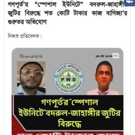
গণপূর্ত’র “স্পেশাল ইউনিটে” বদরুল-জাহাঙ্গীর
জুটির বিরুদ্ধে শত কোটি টাকার কাজ বাণিজ্য’র
গুরুতর অভিযোগ
নিজস্ব প্রতিবেদক :