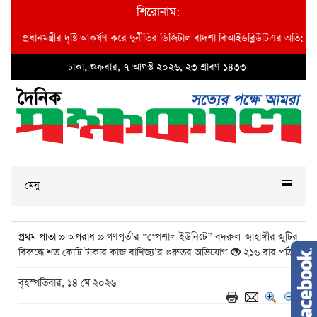
শিরোনাম:
ত্রীর দৃষ্টি আকর্ষণ করে দুর্নীতির ডিজিটাল বাদশা বিআইডব্লিউটিএর অতি: প্রধান প্রকৌশলী
ঢাকা, শুক্রবার, ৭ আগস্ট ২০২৬, ২৩ শ্রাবণ ১৪৩৩
মেনু
প্রথম পাতা
»
অপরাধ
» গণপূর্ত’র “স্পেশাল ইউনিটে” বদরুল-জাহাঙ্গীর জুটির
বিরুদ্ধে শত কোটি টাকার কাজ বাণিজ্য’র গুরুতর অভিযোগ
২১৬ বার পঠিত
বৃহস্পতিবার, ১৪ মে ২০২৬