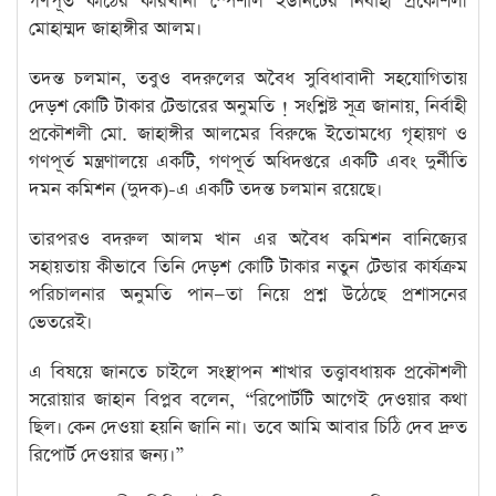
গণপূর্ত কাঠের কারখানা স্পেশাল ইউনিটের নির্বাহী প্রকৌশলী
মোহাম্মদ জাহাঙ্গীর আলম।
তদন্ত চলমান, তবুও বদরুলের অবৈধ সুবিধাবাদী সহযোগিতায়
দেড়শ কোটি টাকার টেন্ডারের অনুমতি ! সংশ্লিষ্ট সূত্র জানায়, নির্বাহী
প্রকৌশলী মো. জাহাঙ্গীর আলমের বিরুদ্ধে ইতোমধ্যে গৃহায়ণ ও
গণপূর্ত মন্ত্রণালয়ে একটি, গণপূর্ত অধিদপ্তরে একটি এবং দুর্নীতি
দমন কমিশন (দুদক)-এ একটি তদন্ত চলমান রয়েছে।
তারপরও বদরুল আলম খান এর অবৈধ কমিশন বানিজ্যের
সহায়তায় কীভাবে তিনি দেড়শ কোটি টাকার নতুন টেন্ডার কার্যক্রম
পরিচালনার অনুমতি পান—তা নিয়ে প্রশ্ন উঠেছে প্রশাসনের
ভেতরেই।
এ বিষয়ে জানতে চাইলে সংস্থাপন শাখার তত্ত্বাবধায়ক প্রকৌশলী
সরোয়ার জাহান বিপ্লব বলেন, “রিপোর্টটি আগেই দেওয়ার কথা
ছিল। কেন দেওয়া হয়নি জানি না। তবে আমি আবার চিঠি দেব দ্রুত
রিপোর্ট দেওয়ার জন্য।”