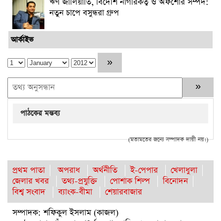
ঋণ জালিয়াতি, বিদেশি নাগরিকত্ব ও অফশোর সম্পদ:
নতুন চাপে বসুন্ধরা গ্রুপ
আর্কাইভ
পাঠকের মন্তব্য
(মতামতের জন্যে সম্পাদক দায়ী নয়।)
প্রথম পাতা
অপরাধ
অর্থনীতি
ই-পেপার
খেলাধুলা
জেলার খবর
তথ্য-প্রযুক্তি
পোশাক শিল্প
বিনোদন
বিশ্ব সংবাদ
ব্যাংক-বীমা
শেয়ারবাজার
সম্পাদক: শফিকুল ইসলাম (কাজল)