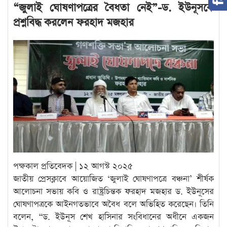
“জুলাই ঘোষণাপত্রের বৈধতা নেই”-ড. ইউনূসকে
প্রশ্নবিদ্ধ করলেন ফরহাদ মজহার
পক্ষকাল প্রতিবেদক | ১২ আগস্ট ২০২৫
জাতীয় প্রেসক্লাবে আয়োজিত ‘জুলাই ঘোষণাপত্রে বঞ্চনা’ শীর্ষক
আলোচনা সভায় কবি ও রাষ্ট্রচিন্তক ফরহাদ মজহার ড. ইউনূসের
ঘোষণাপত্রকে আইনগতভাবে অবৈধ বলে অভিহিত করেছেন। তিনি
বলেন, “ড. ইউনূস শেখ হাসিনার সংবিধানের অধীনে একজন