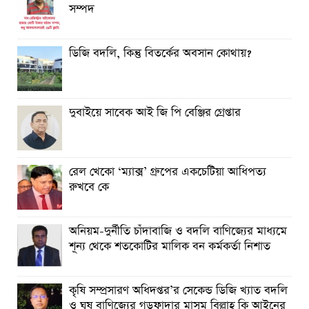
সম্পদ
ডিজি বদলি, কিন্তু বিতর্কের অবসান কোথায়?
দুবাইয়ে সাবেক আই জি পি বেঞ্জির গ্রেপ্তার
রেল খেকো ‘ম্যাক্স’ গ্রুপের একচেটিয়া আধিপত্য
রুখবে কে
অনিয়ম-দুর্নীতি চাঁদাবাজি ও বদলি বাণিজ্যের মাধ্যমে
শূন্য থেকে শতকোটির মালিক বন কর্মকর্তা নিশাত
কৃষি সম্প্রসারণ অধিদপ্তর’র সেকেন্ড ডিজি খ্যাত বদলি
ও ঘুষ বাণিজ্যের গডফাদার মাসুম বিল্লাহ কি আইনের