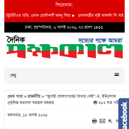
শিরোনাম:
লিউটিএর অতি: প্রধান প্রকৌশলী মজনু মিয়া
●
প্রধানমন্ত্রীর দৃষ্টি আকর্ষণ বি আই ডব্লুভিই
ঢাকা, বৃহস্পতিবার, ৬ আগস্ট ২০২৬, ২২ শ্রাবণ ১৪৩৩
মেনু
প্রথম পাতা
»
রাজনীতি
» “জুলাই ঘোষণাপত্রের বৈধতা নেই”-ড. ইউনূসকে
প্রশ্নবিদ্ধ করলেন ফরহাদ মজহার
২৮২ বার পঠিত
মঙ্গলবার, ১২ আগস্ট ২০২৫