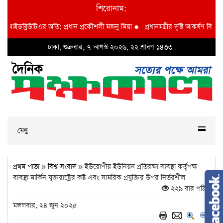
শিরোনাম:
আইডব্লিউটিএর অতি: প্রধান প্রকৌশলী মজনু মিয়া
●
প্রধানমন্ত্রীর দৃষ্টি আকর্ষণ বি আই ডব্ল
ঢাকা, শুক্রবার, ৭ আগস্ট ২০২৬, ২২ শ্রাবণ ১৪৩৩
মেনু
প্রথম পাতা
»
বিশ্ব সংবাদ
» ইউরোপীয় ইউনিয়ন প্রতিরক্ষা ব্যবস্থা কর্তৃপক্ষ
ব্যবস্থা মার্কিন যুক্তরাষ্ট্রের কষ্ট এবং সামরিক প্রযুক্তির উপর নির্ভরশীল
২২৯ বার পঠিত
মঙ্গলবার, ২৪ জুন ২০২৫