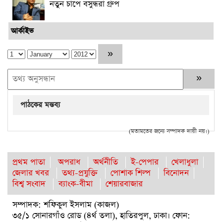
নতুন চাপে বসুন্ধরা গ্রুপ
আর্কাইভ
পাঠকের মন্তব্য
(মতামতের জন্যে সম্পাদক দায়ী নয়।)
প্রথম পাতা
অপরাধ
অর্থনীতি
ই-পেপার
খেলাধুলা
জেলার খবর
তথ্য-প্রযুক্তি
পোশাক শিল্প
বিনোদন
বিশ্ব সংবাদ
ব্যাংক-বীমা
শেয়ারবাজার
সম্পাদক: শফিকুল ইসলাম (কাজল)
৩৫/১ সোনারগাঁও রোড (৪র্থ তলা), হাতিরপুল, ঢাকা। ফোন: