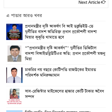
Next Article
এ পাতার আরও খবর
প্রধানমন্ত্রীর দৃষ্টি আকর্ষণ বি আই ডব্লুভিইউ-তে
দুর্নীতির বাদশ অতিরিক্ত প্রধান প্রকৌশলী বাদশা
মিয়ার কূকৃতি থামাতে হবে
“”প্রধানমন্ত্রীর দৃষ্টি আকর্ষণ”" দুর্নীতির ডিজিটাল
বাদশা বিআইডব্লিউটিএর অতি: প্রধান প্রকৌশলী মজনু
মিয়া
চাকরির নয় বছরে কোটিপতি রাজউকের ইমারত
পরিদর্শক মনিরুজ্জামান
সাব-রেজিস্টার মাইকেলের হাজার কোটি টাকার অবৈধ
সম্পদ