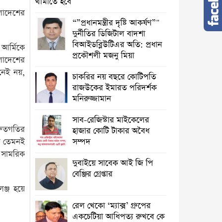
থামাতে হবে
ংলাদেশের
“”প্রধানমন্ত্রীর দৃষ্টি আকর্ষণ”"
দুর্নীতির ডিজিটাল বাদশা
বিআইডব্লিউটিএর অতি: প্রধান
আর্মিকে
প্রকৌশলী মজনু মিয়া
ংলাদেশের
ইনেই নয়,
চাকরির নয় বছরে কোটিপতি
রাজউকের ইমারত পরিদর্শক
মনিরুজ্জামান
সাব-রেজিস্টার মাইকেলের
্রুতগতির
হাজার কোটি টাকার অবৈধ
িক তেমনই
সম্পদ
 সামরিক
দুবাইয়ে সাবেক আই জি পি
বেঞ্জির গ্রেপ্তার
ঞ্জ হয়ে
রেল খেকো ‘ম্যাক্স’ গ্রুপের
একচেটিয়া আধিপত্য রুখবে কে