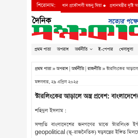
শিরোনাম:
বাদশা বিআইডব্লিউটিএর অতি: প্রধান প্রকৌশলী মজনু মিয়া
●
প্রধানমন্ত্রীর দৃষ্টি আকর্ষণ ব
প্রথম পাতা
অপরাধ
অর্থনীতি
ই-পেপার
খেলাধুলা
প্রথম পাতা
»
অপরাধ
|
অর্থনীতি
|
রাজনীতি
» স্টারলিংকের আড়ালে অ
মঙ্গলবার, ২৯ এপ্রিল ২০২৫
স্টারলিংকের আড়ালে অস্ত্র প্রবেশ: বাংলাদে
শহিদুল ইসলাম :
সম্প্রতি বাংলাদেশের জনগণের মাঝে স্টারলিংক ইন
geopolitical (ভূ-রাজনৈতিক) ষড়যন্ত্রের ইঙ্গিত মিলছ