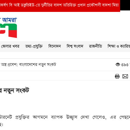
ি আই ডব্লুভিইউ-তে দুর্নীতির বাদশ অতিরিক্ত প্রধান প্রকৌশলী বাদশা মিয়ার কূকৃতি থামাতে 
জেলার খবর
তথ্য-প্রযুক্তি
বিনোদন
বিশ্ব সংবাদ
রাজনীতি
শিক্ষা ও ক্যারি
স্ত্র প্রবেশ: বাংলাদেশের নতুন সংকট
৩৯৩ 
শের নতুন সংকট
্টারনেট প্রযুক্তির আগমনে ব্যাপক উচ্ছ্বাস দেখা গেলেও, এর পেছ
ে।