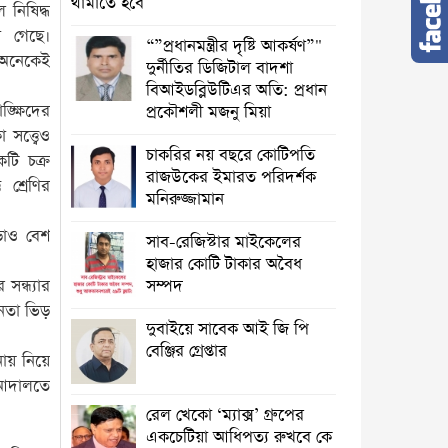
থামাতে হবে
নিষিদ্ধ
া গেছে।
“”প্রধানমন্ত্রীর দৃষ্টি আকর্ষণ”"
 অনেকেই
দুর্নীতির ডিজিটাল বাদশা
বিআইডব্লিউটিএর অতি: প্রধান
ঙ্ক্ষিদের
প্রকৌশলী মজনু মিয়া
সত্ত্বেও
চাকরির নয় বছরে কোটিপতি
টি চক্র
রাজউকের ইমারত পরিদর্শক
শ্রেণির
মনিরুজ্জামান
ড়াও বেশ
সাব-রেজিস্টার মাইকেলের
হাজার কোটি টাকার অবৈধ
সন্ধ্যার
সম্পদ
জনতা ভিড়
দুবাইয়ে সাবেক আই জি পি
বেঞ্জির গ্রেপ্তার
ায় নিয়ে
র আদালতে
রেল খেকো ‘ম্যাক্স’ গ্রুপের
একচেটিয়া আধিপত্য রুখবে কে