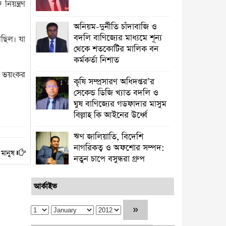
িয়ন্ত্রণ
অনিয়ম-দুর্নীতি চাঁদাবাজি ও
বদলি বাণিজ্যের মাধ্যমে শূন্য
ছিল। যা
থেকে শতকোটির মালিক বন
কর্মকর্তা নিশাত
, ভয়ংকর
কৃষি সম্প্রসারণ অধিদপ্তর’র
সেকেন্ড ডিজি খ্যাত বদলি ও
ঘুষ বাণিজ্যের গডফাদার মাসুম
বিল্লাহ কি আইনের উর্ধ্বে
ঋণ জালিয়াতি, বিদেশি
নাগরিকত্ব ও অফশোর সম্পদ:
 মানুষ
নতুন চাপে বসুন্ধরা গ্রুপ
আর্কাইভ