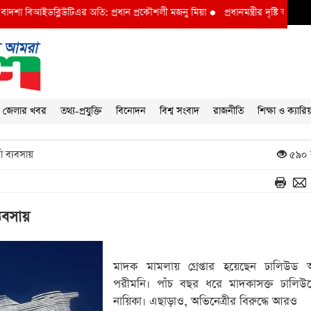
বিআইডব্লিউটিএর অতি: প্রধান প্রকৌশলী মজনু মিয়া
●
প্রধানমন্ত্রীর দৃষ্টি আকর্ষণ বি আই ড
জেলার খবর
তথ্য-প্রযুক্তি
বিনোদন
বিশ্ব সংবাদ
রাজনীতি
শিক্ষা ও ক্যারি
ো ব্যবসায়
৫৯০ 
্যবসায়
মাদক মামলায় গ্রেপ্তার হয়েছেন ঢালিউড অভ
পরীমনি। পাঁচ বছর ধরে মাদকাসক্ত ঢালি
নায়িকা। এছাড়াও, অভিনেত্রীর বিরুদ্ধে আরও