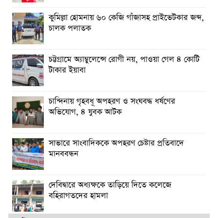
কুমিল্লা হোমনায় ৬০ কেজি গাঁজাসহ প্রাইভেটকার জব্দ,
চালক পলাতক
চট্টগ্রামে অ্যাম্বুলেন্সে রোগী নয়, পাওয়া গেল ৪ কোটি
টাকার ইয়াবা
চান্দিনায় গৃহবধূ অপহরণ ও সংঘবদ্ধ ধর্ষণের
অভিযোগ, ৪ যুবক আটক
সাভারে সাংবাদিককে অপহরণ চেষ্টার প্রতিবাদে
মানববন্ধন
দেবিদ্বারে অধ্যক্ষকে তাড়িয়ে দিতে কলেজে
বহিরাগতদের হামলা