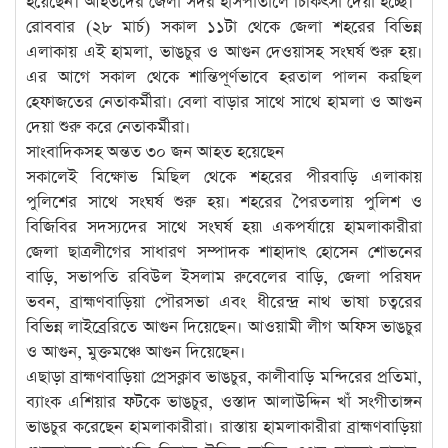
হয়েছেন। আহতদের জেলা সদর হাসপাতালে চিকিৎসা দেয়া হচ্ছে।
রোববার (২৮ মার্চ) সকাল ১১টা থেকে জেলা শহরের বিভিন্ন
এলাকায় এই হামলা, ভাঙচুর ও আগুন দেওয়াসহ সংঘর্ষ শুরু হয়।
এর আগে সকাল থেকে শান্তিপূর্ণভাবে হরতাল পালন করছিল
হেফাজতের নেতাকর্মীরা। বেলা বাড়ার সাথে সাথে হামলা ও আগুন
দেয়া শুরু করে নেতাকর্মীরা।
সাংবাদিকসহ অন্তত ৩০ জন আহত হয়েছেন
সকালেই বিক্ষোভ মিছিল থেকে শহরের পীরবাড়ি এলাকায়
পুলিশের সাথে সংঘর্ষ শুরু হয়। শহরের পৈরতলায় পুলিশ ও
বিজিবির সদস্যদের সাথে সংঘর্ষ হয়৷ একপর্যায়ে হামলাকারীরা
জেলা ছাত্রলীগের সাধারণ সম্পাদক শাহাদাৎ হোসেন শোভনের
বাড়ি, সভাপতি রবিউল ইসলাম রুবেলের বাড়ি, জেলা পরিষদ
ভবন, ব্রাহ্মণবাড়িয়া পৌরসভা এবং ধীরেন্দ্র নাথ ভাষা চত্বরের
বিভিন্ন লাইব্রেরিতে আগুন দিয়েছেন। আওয়ামী লীগ অফিস ভাঙচুর
ও আগুন, মুক্তমঞ্চে আগুন দিয়েছেন।
এছাড়া ব্রাহ্মণবাড়িয়া প্রেসক্লাব ভাঙচুর, কালীবাড়ি মন্দিরের প্রতিমা,
ব্যাংক এশিয়ার ফটকে ভাঙচুর, ওস্তাদ আলাউদ্দিন খাঁ সংগীতাঙ্গন
ভাঙচুর করেছেন হামলাকারীরা। রাস্তায় হামলাকারীরা ব্রাহ্মণবাড়িয়া