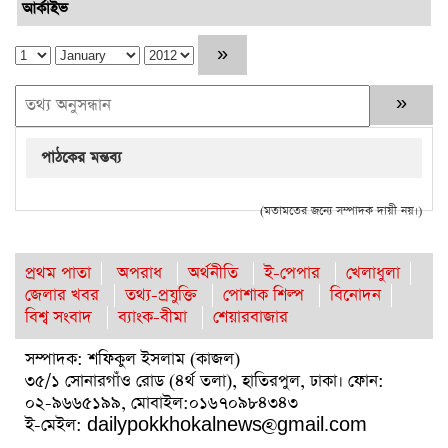
আর্কাইভ
পাঠকের মন্তব্য
(মতামতের জন্যে সম্পাদক দায়ী নয়।)
প্রথম পাতা
অপরাধ
অর্থনীতি
ই-পেপার
খেলাধুলা
জেলার খবর
তথ্য-প্রযুক্তি
পোশাক শিল্প
বিনোদন
বিশ্ব সংবাদ
ব্যাংক-বীমা
শেয়ারবাজার
সম্পাদক: শফিকুল ইসলাম (কাজল)
৩৫/১ সোনারগাঁও রোড (৪র্থ তলা), হাতিরপুল, ঢাকা। ফোন:
০২-৯৬৬৫১৯৯, মোবাইল:০১৬৭০৯৮৪৩৪৩
ই-মেইল: dailypokkhokalnews@gmail.com