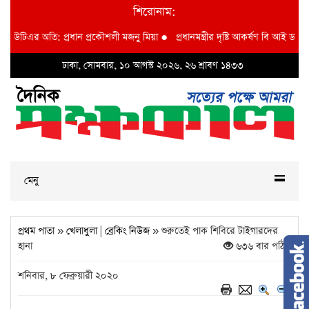
শিরোনাম:
উটিএর অতি: প্রধান প্রকৌশলী মজনু মিয়া
●
প্রধানমন্ত্রীর দৃষ্টি আকর্ষণ বি আই ডব্লুভিইউ-ত
ঢাকা, সোমবার, ১০ আগস্ট ২০২৬, ২৬ শ্রাবণ ১৪৩৩
মেনু
প্রথম পাতা
»
খেলাধুলা
|
ব্রেকিং নিউজ
» শুরুতেই পাক শিবিরে টাইগারদের
হানা
৬৩৬ বার পঠিত
শনিবার, ৮ ফেব্রুয়ারী ২০২০