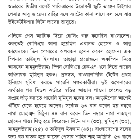
ওভারের দ্বিতীয় বলেই পাকিস্তানের উদ্বোধনী জুটি ভাঙেন টাইগার
পেসার আবু জায়েদ। রাহির বলে ব্যাটের কানা লাগে বল চলে যায়
উইকেটকিপার লিটন দাসের তালুতে।
এদিকে পেস অ্যাটাক দিয়ে বোলিং শুরু করেছিল বাংলাদেশ।
শুরুতেই বোলিংয়ে আনা হয়েছিল এবাদত হোসেন ও আবু
জায়েদকে। তিন পেসারের অপরজন হলেন রুবেল হোসেন। এক
স্পিনার তাইজুল ইসলাম। তাছাড়া প্রয়োজনে অফস্পিন নিয়ে
আসবেন মাহমুদউল্লাহ। স্পিন বোলিংয়ে ব্রেক-থ্রু এনে দিতে পারেন
অধিনায়ক মুমিনুল হকও। প্রসঙ্গত, রাওয়ালপিন্ডি টেস্টের প্রথম
ইনিংসে সুবিধা করতে পারেনি সফরকারীরা। দুই ওপেনারের
ব্যর্থতার পর মিডল অর্ডারে স্বস্তির আভাস পাওয়া গেলেও বড়
সংগ্রহ দাঁড় করাতে পারেনি মুমিনুল হকের দল। আড়াইশোর আগেই
গুঁটিয়ে যেতে হয়েছে তাদের। সর্বোচ্চ ৬৩ রান করেন ছয় নম্বরে
নামা মোহাম্মদ মিঠুন। ৪৪ রান করেন তিন নম্বরে নামা নাজমুল
হোসেন শান্ত। থিতু হয়ে ফিরেছেন লিটন দাস (৩৩), মুমিনুল (৩০),
মাহমুদউল্লাহ (২৫) ও তাইজুল ইসলাম (২৪)। বাংলাদেশের দলের
জন্য বড় ঘাতক হয়ে আসেন পেসার শাহিন শাহ আফ্রিদি। ৫৩ রানে