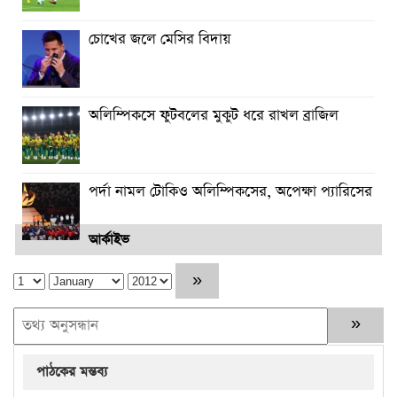
চোখের জলে মেসির বিদায়
অলিম্পিকসে ফুটবলের মুকুট ধরে রাখল ব্রাজিল
পর্দা নামল টোকিও অলিম্পিকসের, অপেক্ষা প্যারিসের
আর্কাইভ
পাঠকের মন্তব্য