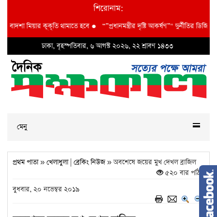
শিরোনাম:
 বাদশা মিয়ার কূকৃতি থামাতে হবে
●
“”প্রধানমন্ত্রীর দৃষ্টি আকর্ষণ”" দুর্নীতির ডিজিটাল
ঢাকা, বৃহস্পতিবার, ৬ আগস্ট ২০২৬, ২২ শ্রাবণ ১৪৩৩
মেনু
প্রথম পাতা
»
খেলাধুলা
|
ব্রেকিং নিউজ
» অবশেষে জয়ের মুখ দেখল ব্রাজিল
৫২০ বার পঠিত
বুধবার, ২০ নভেম্বর ২০১৯