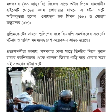
মঙ্গলবার (৩০ জানুয়ারি) বিকেল সাড়ে ৩টার দিকে রাজধানীর
হাইকোর্ট মোড়ের কদম ফোয়ারার সামনে এ ঘটনা ঘটে।
আটককৃতরা হলেন- ওবায়দুল হক মিলন (৩৮) ও সোহাগ
মজুমদার (৩৮)।
সুপ্রিমকোর্টের সামনে পুলিশের সঙ্গে বিএনপি সমর্থকদের সংঘর্ষের
ঘটনায় ৩ পুলিশ সদস্যসহ বেশ কয়েকজন আহত হয়েছে।
প্রত্যক্ষদর্শীরা জানায়, মঙ্গলবার বেলা সাড়ে তিনটার দিকে পুরান
ঢাকার বকশিবাজার থেকে খালেদা জিয়ার গাড়ি বহর ফেরার সময়
এই সংঘর্ষের ঘটনা ঘটে।