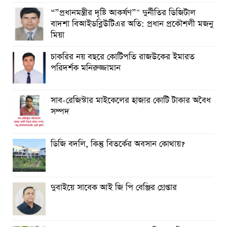
“”প্রধানমন্ত্রীর দৃষ্টি আকর্ষণ”" দুর্নীতির ডিজিটাল
বাদশা বিআইডব্লিউটিএর অতি: প্রধান প্রকৌশলী মজনু
মিয়া
চাকরির নয় বছরে কোটিপতি রাজউকের ইমারত
পরিদর্শক মনিরুজ্জামান
সাব-রেজিস্টার মাইকেলের হাজার কোটি টাকার অবৈধ
সম্পদ
ডিজি বদলি, কিন্তু বিতর্কের অবসান কোথায়?
দুবাইয়ে সাবেক আই জি পি বেঞ্জির গ্রেপ্তার