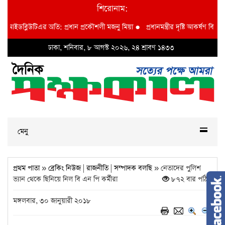
শিরোনাম:
ব্লিউটিএর অতি: প্রধান প্রকৌশলী মজনু মিয়া
●
প্রধানমন্ত্রীর দৃষ্টি আকর্ষণ বি আই ডব্লুভি
ঢাকা, শনিবার, ৮ আগস্ট ২০২৬, ২৪ শ্রাবণ ১৪৩৩
মেনু
প্রথম পাতা
»
ব্রেকিং নিউজ
|
রাজনীতি
|
সম্পাদক বলছি
» নেতাদের পুলিশ
ভ্যান থেকে ছিনিয়ে নিল বি এন পি কর্মীরা
৮৭২ বার পঠিত
মঙ্গলবার, ৩০ জানুয়ারী ২০১৮