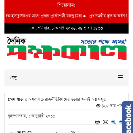
শিরোনাম:
া বিআইডব্লিউটিএর অতি: প্রধান প্রকৌশলী মজনু মিয়া
●
প্রধানমন্ত্রীর দৃষ্টি আকর্ষণ বি আই
ঢাকা, শনিবার, ৮ আগস্ট ২০২৬, ২৪ শ্রাবণ ১৪৩৩
মেনু
প্রথম পাতা
»
অপরাধ
» রাজনীতিবিদদের হত্যার জন্যই অস্ত্র মজুত
৪৬৮ বার পঠিত
বৃহস্পতিবার, ১ জানুয়ারী ২০১৫