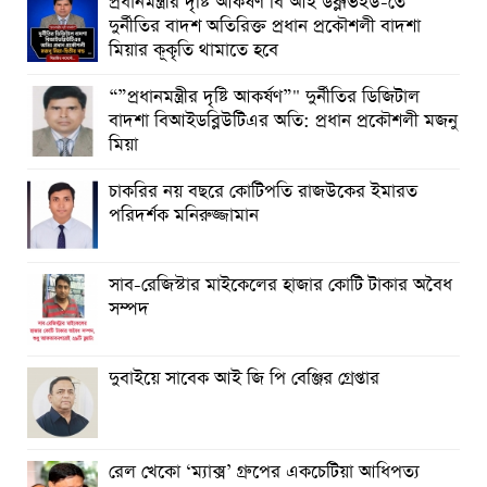
প্রধানমন্ত্রীর দৃষ্টি আকর্ষণ বি আই ডব্লুভিইউ-তে
দুর্নীতির বাদশ অতিরিক্ত প্রধান প্রকৌশলী বাদশা
মিয়ার কূকৃতি থামাতে হবে
“”প্রধানমন্ত্রীর দৃষ্টি আকর্ষণ”" দুর্নীতির ডিজিটাল
বাদশা বিআইডব্লিউটিএর অতি: প্রধান প্রকৌশলী মজনু
মিয়া
চাকরির নয় বছরে কোটিপতি রাজউকের ইমারত
পরিদর্শক মনিরুজ্জামান
সাব-রেজিস্টার মাইকেলের হাজার কোটি টাকার অবৈধ
সম্পদ
দুবাইয়ে সাবেক আই জি পি বেঞ্জির গ্রেপ্তার
রেল খেকো ‘ম্যাক্স’ গ্রুপের একচেটিয়া আধিপত্য