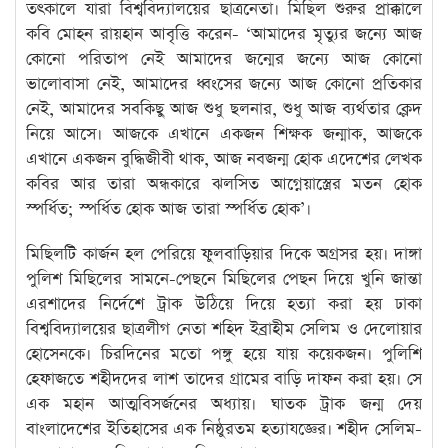
তৎকালে যারা বিশ্ববিদ্যালয়ের ছাত্রনেতা। মিছিল শুরুর প্রাক্কালে
কবি মোহন রায়হান আবৃত্তি করেন- ‘আমাদের মৃত্যুর জন্যে আজ
কোনো পরিতাপ নেই আমাদের জন্মের জন্যে আজ কোনো
ভালোবাসা নেই, আমাদের ধ্বংসের জন্যে আজ কোনো প্রতিকার
নেই, আমাদের সবকিছু আজ শুধু ছলনার, শুধু আজ ব্যর্থতার ক্লেদ
নিয়ে আসে। আজকে এখানে একজন শিক্ষক জন্মাক, আজকে
এখানে একজন বুদ্ধিজীবী থাক, আজ নবজন্ম হোক এদেশের লেখক
কবির আর তারা অন্ধকারে ঝলসিত আগ্নেয়াস্ত্রের মতন হোক
স্পর্ধিত; স্পর্ধিত হোক আজ তারা স্পর্ধিত হোক’।
মিছিলটি কার্জন হল পেরিয়ে ফুলবাড়িয়ার দিকে অগ্রসর হয়। দাঙ্গা
পুলিশ মিছিলের সামনে-পেছনে মিছিলের পেছন দিয়ে খুনি জান্তা
এরশাদের নির্দেশে ট্রাক উঠিয়ে দিয়ে হত্যা করা হয় ঢাকা
বিশ্ববিদ্যালয়ের ছাত্রলীগ নেতা শহিদ ইব্রাহীম সেলিম ও দেলোয়ার
হোসেনকে। চিরদিনের মতো পঙ্গু হয়ে যায় কয়েকজন। পুলিশি
হেফাজতে শহীদদের লাশ তাদের গ্রামের বাড়ি দাফন করা হয়। সে
এক মহান আত্মবিসর্জনের অধ্যায়। ঘাতক ট্রাক জন্ম দেয়
বাংলাদেশের ইতিহাসের এক নিষ্ঠুরতম হত্যাযজ্ঞের। শহীদ সেলিম-