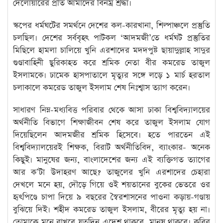
দেলোয়ারের প্রতি আমাদের বিনম্র শ্রদ্ধা।
স্কপের ধর্মঘটের সমর্থনে দেশের কল-কারখানা, শিল্পাঞ্চলে প্রস্তুতি
চলছিল। দেশের সর্ববৃহৎ পাটকল ‘আদমজী’তে ধর্মঘট প্রস্তুতির
মিছিলে হামলা চালিয়ে খুনি এরশাদের মদদপুষ্ট ছায়াদুল্লাহ সাদুর
গুণ্ডাবাহিনী ছুরিকাহত করে শ্রমিক নেতা বীর কমরেড তাজুল
ইসলামকে। ঢামেক হাসপাতালে মৃত্যুর সঙ্গে লড়ে ১ মার্চ হরতাল
চলাকালে কমরেড তাজুল ইসলাম শেষ নিঃশ্বাস ত্যাগ করেন।
সাধারণ নিম্ন-মধ্যবিত্ত পরিবার থেকে আসা ঢাকা বিশ্ববিদ্যালয়ের
অর্থনীতি বিভাগে শিক্ষাজীবন শেষ করে তাজুল ইসলাম যোগ
দিয়েছিলেন আদমজীর শ্রমিক হিসেবে। হতে পারতেন এই
বিশ্ববিদ্যালয়েরই শিক্ষক, বিরাট অর্থনীতিবিদ, ব্যাংকার- অনেক
কিছুই। মানুষের জন্য, বাংলাদেশের জন্য এই ব্যক্তিগত ত্যাগের
আর ক’টা উদাহরণ আছে? তাজুলের খুনি এরশাদের চেহারা
দেখলে মনে হয়, দৌড়ে গিয়ে ওই শয়তানের বুকের ভেতরে ওর
হৃৎপিণ্ডে চাপা দিয়ে ৯ বছরের স্বৈরশাসনের পাওনা কড়ায়-গণ্ডায়
বুঝিয়ে দিই। শহীদ কমরেড তাজুল ইসলাম, বীরের মৃত্যু হয় না।
তোমাকে মনে রাখবে যতদিন এদেশ থাকবে, মানুষ থাকবে। কবির