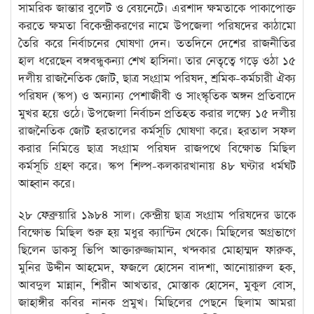
সামরিক জান্তার বুলেট ও বেয়নেটে। এরশাদ ক্ষমতাকে পাকাপোক্ত
করতে ক্ষমতা বিকেন্দ্রীকরণের নামে উপজেলা পরিষদের কাঠামো
তৈরি করে নির্বাচনের ঘোষণা দেন। ততদিনে দেশের রাজনীতির
হাল ধরেছেন বঙ্গবন্ধুকন্যা শেখ হাসিনা। তার নেতৃত্বে গড়ে ওঠা ১৫
দলীয় রাজনৈতিক জোট, ছাত্র সংগ্রাম পরিষদ, শ্রমিক-কর্মচারী ঐক্য
পরিষদ (স্কপ) ও অন্যান্য পেশাজীবী ও সাংস্কৃতিক অঙ্গন প্রতিবাদে
মুখর হয়ে ওঠে। উপজেলা নির্বাচন প্রতিহত করার লক্ষ্যে ১৫ দলীয়
রাজনৈতিক জোট হরতালের কর্মসূচি ঘোষণা করে। হরতাল সফল
করার নিমিত্তে ছাত্র সংগ্রাম পরিষদ রাজপথে বিক্ষোভ মিছিল
কর্মসূচি গ্রহণ করে। স্কপ শিল্প-কলকারখানায় ৪৮ ঘণ্টার ধর্মঘট
আহ্বান করে।
২৮ ফেব্রুয়ারি ১৯৮৪ সাল। কেন্দ্রীয় ছাত্র সংগ্রাম পরিষদের ডাকে
বিক্ষোভ মিছিল শুরু হয় মধুর ক্যান্টিন থেকে। মিছিলের অগ্রভাগে
ছিলেন ডাকসু ভিপি আক্তারুজ্জামান, খন্দকার মোহাম্মদ ফারুক,
মুনির উদ্দীন আহমেদ, ফজলে হোসেন বাদশা, আনোয়ারুল হক,
আবদুল মান্নান, শিরীন আখতার, মোস্তাক হোসেন, মুকুল বোস,
জাহাঙ্গীর কবির নানক প্রমুখ। মিছিলের পেছনে ছিলাম আমরা