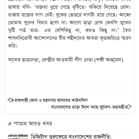
ভাষায় বলি- ‘রক্তরা ধুয়ে গেছে বৃষ্টিতে। শুকিয়ে দিয়েছে রোদ।
রাস্তায় রক্তের দাগ নেই। বুকের ভেতরে দাগটা রয়ে গেছে। আজো
তোমার খুনের বিচার হলো না। আলো ছাড়া চোখ কেবলি মুখের
দুটি গর্ত মাত্র- এর বেশিকিছু না, কমও কিছু না।’ স্বৈর
শাসনবিরোধী আন্দোলনের বীর শহীদদের আমরা কৃতজ্ঞচিত্তে স্মরণ
করি।
সাবেক ছাত্রনেতা, কেন্দ্রীয় আওয়ামী লীগ নেতা (শফী আহমেদ)
রাজশাহী জেলা ও মহানগর জাসদের কাউনসিল
বাংলাদেশের রক্তে মিশে আছে ফুটবল-তথ্যমন্ত্রী
এ পাতার আরও খবর
ডিজিটাল কুরুক্ষেত্রে বাংলাদেশের রাজনীতি: