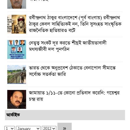
রবীন্দ্রনাথ ঠাকুর বাংলাদেশে (পূর্ব বাংলায়) রবীন্দ্রনাথ
ঠাকুর কেবল সাহিত্যিক‌ই নন, তিনি সুসংহত সাংস্কৃতিক
রাজনৈতিক হাতিয়ার‌ও বটে
নেতৃত্ব সংকট দূর করতে শীঘ্রই জাতীয়তাবাদী
মৎস্যজীবী দল পুনর্গঠন
ভারত থেকে অনুপ্রবেশ ঠেকাতে বেনাপোল সীমান্তে
সর্বোচ্চ সতর্কতা জারি
জামায়াত ১/১১-তে কোনো প্রতিবাদ করেনি: গয়েশ্বর
চন্দ্র রায়
আর্কাইভ