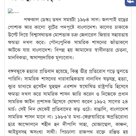
পক্ষকাল ডেস্কঃ তখন সময়টা ১৯৮৪ সাল। জলপাই রঙের
পোশাক আর কালো বুটের পদপৃষ্টে বাংলাদেশ। কালের চাকাকে
উল্টে দিয়ে বিশ্বাসঘাতক মোশতাক চক্র জেনারেল জিয়ার সহায়তায়
ক্ষমতা দখল করে। পৌনঃপুনিক সামরিক শাসনের জাঁতাকলে
আটকে যায় বাংলাদেশ। বিপন্ন হয় আমাদের স্বাধীনতার চেতনা,
মানবিকতা, অসাম্প্রদায়িক মূল্যবোধ।
বঙ্গবন্ধুকে হত্যার প্রতিবাদ হয়েছে, কিন্তু তীব্র প্রতিরোধ গড়ে তুলতে
পারিনি। সামরিক শাসনের ধারাবাহিকতায় নানাবিধ ষড়যন্ত্র, হত্যা,
ক্যুর মাধ্যমে হুসেইন মুহম্মদ এরশাদ স্বঘোষিত রাষ্ট্রপতি হিসেবে
ক্ষমতা দখল করে সামরিক শাসন জারি করেন ও নিজেকে প্রধান
সামরিক আইন প্রশাসক হিসেবে ঘোষণা করেন ১৯৮২ সালের ২৪
মার্চ। সেই দিন থেকেই প্রতিবাদের ঝড় ওঠে। বাঙালি, বাংলাদেশ
সামরিক শাসন মানে না। ১৯৮৩’র মধ্য-ফেব্রুয়ারিতে অপ্রতিরোধ্য
ছাত্র আন্দোলনে শহীদ হন দীপালি সাহা, মোজাম্মেল, কাঞ্চন,
আইয়ুবসহ অসংখ্য সাথী। পিচঢালা রাজপথ রক্তে রঞ্জিত হয়