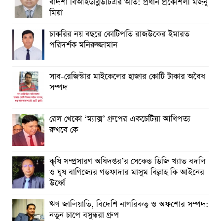
বাদশা বিআইডব্লিউটিএর অতি: প্রধান প্রকৌশলী মজনু
মিয়া
চাকরির নয় বছরে কোটিপতি রাজউকের ইমারত
পরিদর্শক মনিরুজ্জামান
সাব-রেজিস্টার মাইকেলের হাজার কোটি টাকার অবৈধ
সম্পদ
রেল খেকো ‘ম্যাক্স’ গ্রুপের একচেটিয়া আধিপত্য
রুখবে কে
কৃষি সম্প্রসারণ অধিদপ্তর’র সেকেন্ড ডিজি খ্যাত বদলি
ও ঘুষ বাণিজ্যের গডফাদার মাসুম বিল্লাহ কি আইনের
উর্ধ্বে
ঋণ জালিয়াতি, বিদেশি নাগরিকত্ব ও অফশোর সম্পদ:
নতুন চাপে বসুন্ধরা গ্রুপ