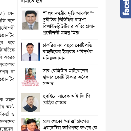
থামাতে হবে
িএ) যেন
“”প্রধানমন্ত্রীর দৃষ্টি আকর্ষণ”"
দুর্নীতির ডিজিটাল বাদশা
িপতি বনে
বিআইডব্লিউটিএর অতি: প্রধান
প্রকৌশলী
প্রকৌশলী মজনু মিয়া
ষ্ঠানটির
ছর ধরে
চাকরির নয় বছরে কোটিপতি
্ঠানটিকে
রাজউকের ইমারত পরিদর্শক
িধি অহরহ
মনিরুজ্জামান
্রকল্পের
সাব-রেজিস্টার মাইকেলের
পত্র বা
হাজার কোটি টাকার অবৈধ
ষ্ঠানটির
সম্পদ
দুবাইয়ে সাবেক আই জি পি
 এক ডজন
বেঞ্জির গ্রেপ্তার
ীন অর্থ-
কর্তা ও
রেল খেকো ‘ম্যাক্স’ গ্রুপের
সম্পদের
একচেটিয়া আধিপত্য রুখবে কে
িয়েছেন।