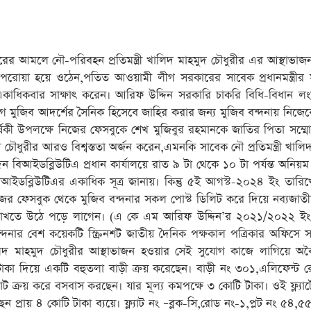
র আমলে নৌ-পরিবহন প্রতিমন্ত্রী খালিদ মাহমুদ চৌধুরীর এর আস্থাভাজন
়া হয়ে ওঠেন,পতিত আওয়ামী লীগ সরকারের সাবেক প্রধানমন্ত্রীর স
ও তিনি একাধিকবার সাক্ষাৎ করেন। আরিফ উদ্দিন সরকারি চাকরি বিধি-বিধান 
জিব আদর্শের সৈনিক হিসেবে জাহির করার জন্য মুজিব বন্দনায় নিজেক
ার্ষিকী উপলক্ষে নিজের ফেসবুকে শেখ মুজিবুর রহমানকে জাতির পিতা সম্
দ চৌধুরীর আরও বিশ্বস্ততা অর্জন করেন,এমনকি সাবেক নৌ প্রতিমন্ত্রী খালি
বিআইডব্লিউটিএ প্রধান কার্যালয়ে রাত ৯ টা থেকে ১০ টা পর্যন্ত অনিয়ম দ
আইডব্লিউটিএর একাধিক সূত্র জানায়। কিন্তু ৫ই আগস্ট-২০২৪ ইং তারি
ের ফেসবুক থেকে মুজিব বন্দনার সকল পোস্ট ডিলিট করে দিয়ে নব্যজাতীয
় রাখতে উঠে পড়ে লাগেন। (এ কে এম আরিফ উদ্দিন’র ২০২১/২০২২ ইং
দনার বেশ কয়েকটি স্ক্রিনশট জাতীয় দৈনিক পক্ষকাল পত্রিকার অফিসে স
 খালিদ মাহমুদ চৌধুরীর আস্থাভাজন হওয়ার সেই সুযোগ কাজে লাগিয়ে অ
টি টাকা দিয়ে একটি বহুতলা বাড়ী ক্রয় করেছেন। বাড়ী নং ৩০১,এলিফেন্ট 
 ক্রয় করে বসবাস করছেন। যার মূল্য কমপক্ষে ৩ কোটি টাকা। ওই ফ্ল্যাট
্রায় ৪ কোটি টাকা ব্যয়ে। ফ্ল্যাট নং –ব্লক-সি,রোড নং-১,প্লট নং ৫৪,