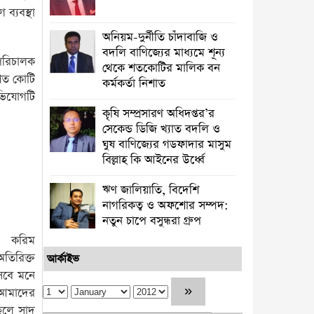
ব্যবস্থা
অনিয়ম-দুর্নীতি চাঁদাবাজি ও
বদলি বাণিজ্যের মাধ্যমে শূন্য
পরিচালক
থেকে শতকোটির মালিক বন
শত কোটি
কর্মকর্তা নিশাত
িযোগটি
কৃষি সম্প্রসারণ অধিদপ্তর’র
সেকেন্ড ডিজি খ্যাত বদলি ও
ঘুষ বাণিজ্যের গডফাদার মাসুম
বিল্লাহ কি আইনের উর্ধ্বে
ঋণ জালিয়াতি, বিদেশি
নাগরিকত্ব ও অফশোর সম্পদ:
নতুন চাপে বসুন্ধরা গ্রুপ
: করিম
অতিরিক্ত
আর্কাইভ
সেবে মনে
ও আমাদের
ছেলে সাদ