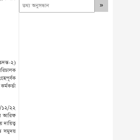
দন্ত-২)
পরিচালক
্রহপূর্বক
্মকর্তা
১/১২/২২
াব আরিফ
 দায়িত্ব
্ত সমুদয়