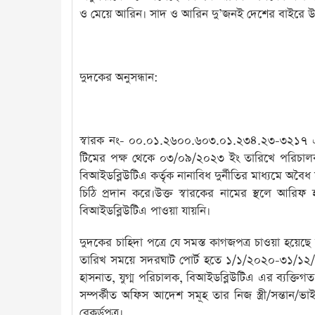
ও মেয়ে আরিন। সাদ ও আরিন দু’জনই দেশের বাইরে উচ্চ
দুদকের অনুসন্ধান:
স্বারক নং- ০০.০১.২৬০০.৬০৩.০১.২৩৪.২৩-৩২১৭ এ 
টিমের পক্ষ থেকে ০৩/০৯/২০২৩ ইং তারিখে পরিচালক 
বিআইডব্লিউটিএ কর্তৃক নানাবিধ দুর্নীতির মাধ্যমে অবৈধ স
চিঠি প্রদান করে।উক্ত স্বারকের নামের স্থলে আরিফ
বিআইডব্লিউটিএ পাওয়া যায়নি।
দুদকের চাহিদা পত্রে যে সমস্ত কাগজপত্র চাওয়া হয়
তারিখ সময়ে সদরঘাট পোর্ট হতে ১/১/২০২০-৩১/১২/২২
হাসনাত, যুগ্ম পরিচালক, বিআইডব্লিউটিএ এর ব্যক্তিগত
সম্পর্কীত অফিস আদেশ সমূহ তার নিজ স্ত্রী/সন্তান/
রেকর্ডপত্র।