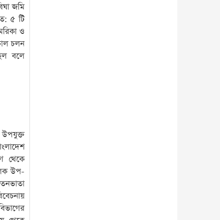
বিঘা জমি
ত: ৫ টি
মেরিকা ও
 চাল চলন
ছিল বলে
উপযুক্ত
বাংলাদেশ
াগ থেকে
ালক উপ-
বেতনভাতা
িবেচনায়
বিভাগের