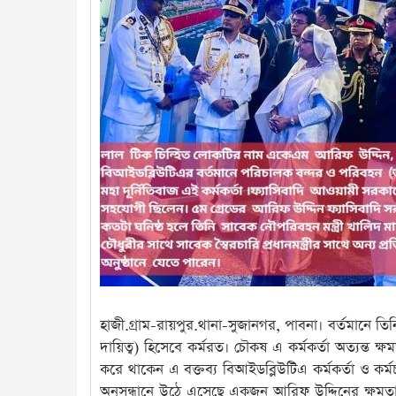
হাজী.গ্রাম-রায়পুর.থানা-সুজানগর, পাবনা। বর্তমানে ত
দায়িত্ব) হিসেবে কর্মরত। চৌকষ এ কর্মকর্তা অত্যন্ত
করে থাকেন এ বক্তব্য বিআইডব্লিউটিএ কর্মকর্তা ও কর
অনুসন্ধানে উঠে এসেছে একজন আরিফ উদ্দিনের ক্ষমতাধর ক