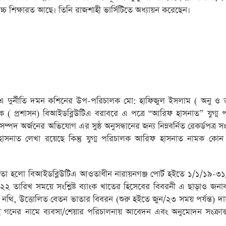
 শিক্ষারত আছে। তিনি রাজশাহী ভার্সিটিতে অধ্যায়ন করেছেন।
দুর্নীতি দমন কশিনের উপ-পরিচালক মো: হাফিজুল ইসলাম ( অনু ও ত
( প্রশাসন) বিআইডব্লিউটিএ বরাবরে এ পত্রে “আরিফ হাসনাত” যুগ্ম 
ম্পদ অর্জনের অভিযোগ এর সুষ্ঠ অনুসন্ধানের জন্য নিম্নবর্নিত রেকর্ডপত্র সংগ
 হাসনাত লেখা রয়েছে কিন্তু যুগ্ম পরিচালক আরিফ হাসনাত নামক কোন কর
েছে তা হলো বিআইডব্লিউটিএ আওতাধীন নারায়নগঞ্জ পোর্ট হইতে ১/১/১৯-৩
 তারিখ সময়ে সংশ্লিষ্ট ব্যাংক খাতের হিসেবের বিবরনী এ ছাড়াও জন
 নথি, উত্তোলিত বেতন ভাতার বিবরন (শুরু হইতে জুন/২৩ সময় পর্যন্ত) দায়
ভাই গনের নামে ব্যবসা/শেয়ার পরিচালনায় আবেদন এবং অনুমোদন সংক্রান