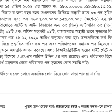
পদ সৃজনে অর্থ মন্ত্রনালয়ের অসম্মতি জানিয়ে নৌ পরিবহন মন্ত্রনা
টি শাখা ১৫ এপ্রিল ২০২৪ এর স্মারক নং- ১৮.০০.০০০০.০১৯.১৮.০১৩.২
ভাগের জন্য বছর বছর সংরক্ষনের ভিত্তিতে অস্থায়ী ভাবে ০৩ পদ সৃষ্টিত
্থ বিভাগের সূত্র: পত্র নং-০৭.০০.০০০০.১২৬.০০.০০৮ (অংশ-১) ২২.৭
ঠামোতে এষ্টেট ও আইন বিভাগের জন্য ০৩ (তিন) ক্যাটাগরির ০৩ (তিন
রী) ০১টি এবং অফিস সহকারী ০১টি, রাজস্বখাতে অস্থায়ী ভাবে সৃজনের বি
 মন্ত্রনালয় গত ১৬-১২-১০২৩ তারিখ অনুরোধ করা হয়। তদপ্রেক্ষিতে অর্থ 
য় নিয়ে প্রম্ভাবিত পরিচালক পদ এবং পরিচালকের সহায়ক পদ হিসেবে ব্
নে অসম্মতি জ্ঞাপন করেছে। অথচ বিআইডব্লিউটিএ ওয়েব সাইট ঘেঁটে ক
ায়িত্ব) হিসেবে এ.কে.এম আরিফ উদ্দিন এর নাম রয়েছে। এবং পরিচালক হিস
অর্থ মন্ত্রনালয় থেকে পরিচালক পদ সৃজনের কোন সম্মতি নাই।
দ্দিনের সেল ফোনে একাধিক ফোন দিয়ে কোন সাড়া পাওয়া যায়নি।
ক্ষাত
পুতিন-ট্রাম্প বৈঠক ব্যর্থ: ইউক্রেনের ইইউ ও ন্যাটো সদস্যপদে রাশি