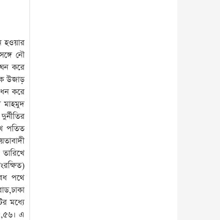
 হওয়ার
ঙ্গে নৌ
লংঘন করে
ে উজাড়
মোধন করে
দ মাহমুদ
ুর্নীতির
খে পতিত
়তাবাদী
 তারিখে
ংরক্ষিত)
বৈধ পথে
রোড,ঢাকা
ের মধ্যে
৫৫,৫৬। এ