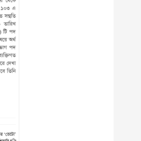
লয় থেকে
১.১০৩ এ
ে সম্মতি
৯ তারিখ
) টি পদ
ষয়ে অর্থ
বিভাগ পদ
যক্তিগত
রে দেখা
েবে তিনি
য়ার ‘ভেটো’