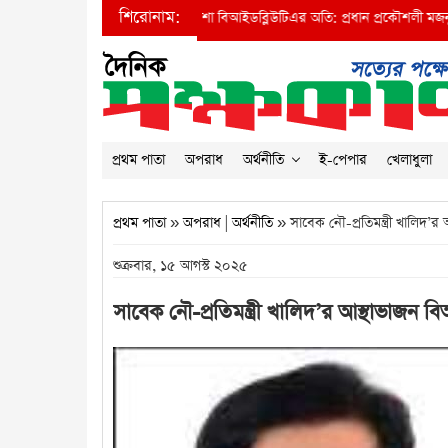
শিরোনাম:
নীতির ডিজিটাল বাদশা বিআইডব্লিউটিএর অতি: প্রধান প্রকৌশলী মজনু মিয়া
●
প্রধানমন্ত্রীর 
প্রথম পাতা
অপরাধ
অর্থনীতি
ই-পেপার
খেলাধুলা
প্রথম পাতা
»
অপরাধ
|
অর্থনীতি
» সাবেক নৌ-প্রতিমন্ত্রী খালিদ’
শুক্রবার, ১৫ আগস্ট ২০২৫
সাবেক নৌ-প্রতিমন্ত্রী খালিদ’র আস্থাভাজন