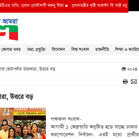
তি: প্রধান প্রকৌশলী মজনু মিয়া
●
প্রধানমন্ত্রীর দৃষ্টি আকর্ষণ বি আই ডব্লুভিইউ-তে দুর্ন
জেলার খবর
তথ্য-প্রযুক্তি
বিনোদন
বিশ্ব সংবাদ
রাজনীতি
শিক্ষা ও ক্যারি
ণায় ছোটপর্দার তারকারা, উত্তরে বড়
২০২৪ 
রা, উত্তরে বড়
পক্ষকাল সংবাদ-
আগামী ১ ফেব্রুয়ারি অনুষ্ঠিত হতে যাচ্ছে ঢাকার 
করপোরেশন নির্বাচন। এরই মধ্যে প্রার্থীরা