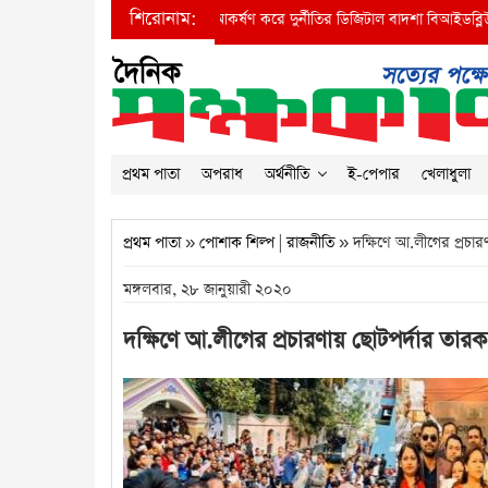
শিরোনাম:
●
প্রধানমন্ত্রীর দৃষ্টি আকর্ষণ করে দুর্নীতির ডিজিটাল বাদশা বিআইডব্লিউটিএর অ
প্রথম পাতা
অপরাধ
অর্থনীতি
ই-পেপার
খেলাধুলা
প্রথম পাতা
»
পোশাক শিল্প
|
রাজনীতি
» দক্ষিণে আ.লীগের প্রচার
মঙ্গলবার, ২৮ জানুয়ারী ২০২০
দক্ষিণে আ.লীগের প্রচারণায় ছোটপর্দার তারকা