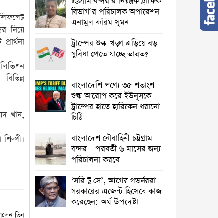
চট্টগ্রাম বন্দর’র নিয়ন্ত্রক ট্রাফিক
বিভাগ’র পরিচালক অপারেশন
র লিফলেট
এনামুল করিম সুমন
দের নিয়ে
্রার্থনা
ট্রাম্পের শুল্ক-খড়্গ এড়িয়ে বড়
সুবিধা পেতে যাচ্ছে ভারত?
টেলিভিশন
বিভিন্ন
বাংলাদেশি পণ্যে ৩৫ শতাংশ
শুল্ক আরোপ করে ইউনূসকে
ট্রাম্পের হাতে হারিকেন ধরানো
েদ খান,
চিঠি
বাংলাদেশ নৌবাহিনী চট্টগ্রাম
 শিল্পী।
বন্দর – পরবর্তী ৬ মাসের জন্য
পরিচালনা করবে
‘সরি টু সে’, আগের গভর্নররা
সরকারের এজেন্ট হিসেবে কাজ
করেছেন: অর্থ উপদেষ্টা
ালেন তিন