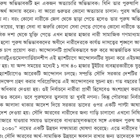
ষ অভিভাবকটি হন একজন অত্যাচারি অভিভাবক। যিনি তার পুরুষালি 
েকে অর্থ আদায় করেন। বা আরো গুরুতর কোনো অত্যাচার চালান। পুরষ অভ
 হয় না। বরং কোনো নারীকে জেল থেকে ছাড়া পেতে হলেও তার পুরুষ অভ
ের, স্বাস্থ্য সেবা বা জরুরি কোনো সেবা পেতে গেলেও কোনো নারীকে ত
দশা থেকে মুক্তি পেতে এখন হাজার হাজার নারী সামাজিক গণমাধ্যম 
হলো পুরুষ অভিভাবকদের অধীনে নারীদেরকে কার্যত দাসত্বের শৃঙ্খলে আব
ে চাপ প্রয়োগ করা। আন্দোলনটি প্রাথমিকভাবে শুরু করে আন্তর্জাতিক মা
ারটুএন্ডমেলগার্ডিয়ানশীপ এই হ্যাশট্যাগে আন্দোলনটির সুচনা করে এইচআ
য়। যা অল্প সময়ের মধ্যেই ১ লাখ ৪০ হাজার টুইটার ব্যবহারকারীকে যুক
হ্যাশট্যাগেও আরেকটি আন্দোলন চলছে। সম্প্রতি সৌদি সরকার দেশটির 
 পদক্ষেপ গ্রহণ করার পরিপ্রেক্ষিতে এই আন্দোলনের সুচনা হয়। গত বছরের ড
িকার দেওয়া হয়। ওই নির্বাচনে নারীরা প্রার্থী হিসেবেও অংশগ্রহণ কর
রেন। তবে পুরুষদের তুলনায় তা খুবই নগন্য। কিন্তু পৌরসভা নির্বা
থেকে আলাদা থাকার আদেশ দিয়ে সরকার তাদের ওপর একটি পাল্টা আঘা
আদেশ দেওয়া হয়। সৌদি আরবের নারীদের জন্য গাড়ি চালানো এখনো নিষিদ্
 বাজারে যাওয়ার সময়ও তাদেরকে বাধ্যতামূলকভাবে সঙ্গে একজন পুরুষ 
০৩০” নামের একটি উন্নয়ন লক্ষ্যমাত্রা ঘোষণা করেছে। এতে নারীদের
এবং সৌদি আরবের আর্থ-সামাজিক উন্নয়নে অবদান রাখার জন্য তাদেরকে সক