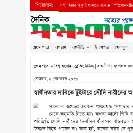
শিরোনাম:
াদশ অতিরিক্ত প্রধান প্রকৌশলী বাদশা মিয়ার কূকৃতি থামাতে হবে
●
“”প্রধানমন্ত্রীর দৃষ্টি
প্রথম পাতা
অপরাধ
অর্থনীতি
ই-পেপার
খেলাধুলা
প্রথম পাতা
»
বিশ্ব সংবাদ
|
ব্রেকিং নিউজ
|
রাজনীতি
|
সম্পাদক বল
সোমবার, ৫ সেপ্টেম্বর ২০১৬
স্বাধীনতার দাবিতে টুইটারে সৌদি নারীদের
পক্ষকাল ওয়েভঃ একজন প্রাপ্তবয়স্ক পেশাদার 
থেকে অনুমতি নিতে হয়। অথবা আদৌ তিনি বা
পরিস্থিতি সৌদি নারীদের দৈনন্দিন জীবনের বাস্তবত
সিদ্ধান্ত নিতে পারেন না। আর হ্যাঁ, অনেক সময় সে 