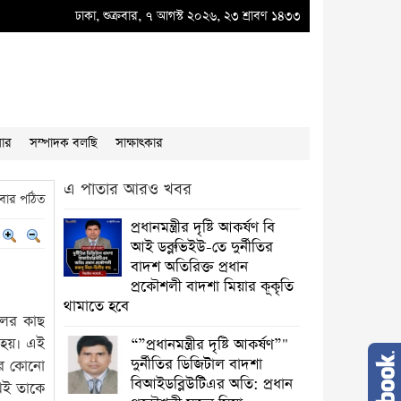
ারায়ণগঞ্জ সিটি কর্পোরেশন ও স্থানীয় বিএনপির উদ্যোগে স্কুল লাগোয়া ময়লার স্তুপ অপ
ঢাকা, শুক্রবার, ৭ আগস্ট ২০২৬, ২৩ শ্রাবণ ১৪৩৩
য়ার
সম্পাদক বলছি
সাক্ষাৎকার
এ পাতার আরও খবর
বার পঠিত
প্রধানমন্ত্রীর দৃষ্টি আকর্ষণ বি
আই ডব্লুভিইউ-তে দুর্নীতির
বাদশ অতিরিক্ত প্রধান
প্রকৌশলী বাদশা মিয়ার কূকৃতি
থামাতে হবে
েলের কাছ
 হয়। এই
“”প্রধানমন্ত্রীর দৃষ্টি আকর্ষণ”"
দুর্নীতির ডিজিটাল বাদশা
র কোনো
বিআইডব্লিউটিএর অতি: প্রধান
খেই তাকে