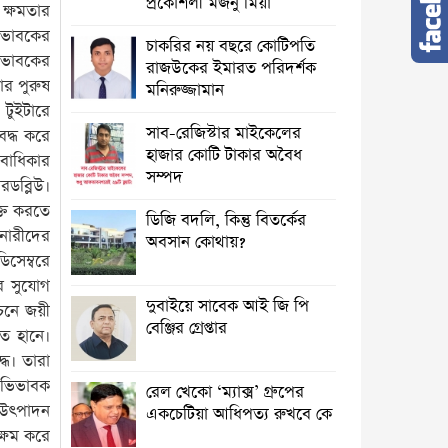
প্রকৌশলী মজনু মিয়া
ক্ষমতার
িভাবকের
চাকরির নয় বছরে কোটিপতি
িভাবকের
রাজউকের ইমারত পরিদর্শক
ার পুরুষ
মনিরুজ্জামান
টুইটারে
সাব-রেজিস্টার মাইকেলের
দ্ধ করে
হাজার কোটি টাকার অবৈধ
নবাধিকার
সম্পদ
রডব্লিউ।
্ত করতে
ডিজি বদলি, কিন্তু বিতর্কের
নারীদের
অবসান কোথায়?
িসেম্বরে
ার সুযোগ
দুবাইয়ে সাবেক আই জি পি
চনে জয়ী
বেঞ্জির গ্রেপ্তার
ত হানে।
ধ। তারা
অভিভাবক
রেল খেকো ‘ম্যাক্স’ গ্রুপের
 উৎপাদন
একচেটিয়া আধিপত্য রুখবে কে
্ষম করে