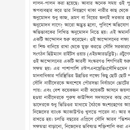
লালন-পালন করা হয়েছে। আবার অনেক সময় ওই পুরু
অপব্যবহার করে তার নিয়ন্ত্রণে থাকা নারীর কাছ থ
অনুমোদন শুধু কাজ, ভ্রমণ বা বিয়ের জন্যই দরকার
অনুমোদন লাগে! আরো অদ্ভুত হলো, পুলিশে অভিযোগ দায়
অভিভাবকের লিখিত অনুমোদন নিতে হয়। এই অমানবিক 
একটি আন্দোলন শুরু করেছেন। ওই আন্দোলনের লক্ষ্য 
বা শিশু বানিয়ে রাখা থেকে মুক্ত করতে সৌদি সরকারক
সংগঠন হিউম্যান রাইটস ওয়াচ (এইচআরডব্লিউ)। #টুগেদ
ওই আন্দোলনের একটি আরবী সংস্করণও শিগগিরই শুরু হ
সক্ষম হয়। এর পাশাপাশি #স্টপএনস্লেভিংসৌদিওমেন 
মানবাধিকার পরিস্থিতির উন্নতির লক্ষ্যে কিছু ছোট ছোট
সৌদি নারীদেরকে অবশেষে পৌরসভা নির্বাচনে ভোটের অধ
পায়। এবং বেশ কয়েকজন নারী কয়েকটি আসনে জয়লাভও ক
হওয়া নারীদেরকে পুরুষ কাউন্সিল সদস্যদের কাছ 
তাদেরকে শুধু ভিডিওর মাধ্যমে বৈঠকে অংশগ্রহণের 
নিজেদের ব্যাংক অ্যাকাউন্টও খুলতে পারেন না। আর
রাখতে হয়। চলতি বছরের এপ্রিলে সৌদি আরব “ভিশন ২
সক্ষমতা বাড়ানো, নিজেদের ভবিষ্যত শক্তিশালি করা 