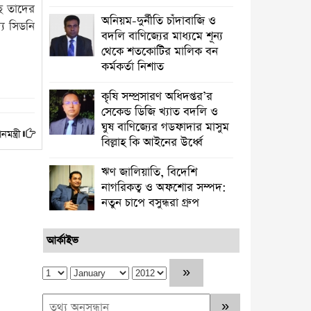
ে তাদের
অনিয়ম-দুর্নীতি চাঁদাবাজি ও
্য সিডনি
বদলি বাণিজ্যের মাধ্যমে শূন্য
থেকে শতকোটির মালিক বন
কর্মকর্তা নিশাত
কৃষি সম্প্রসারণ অধিদপ্তর’র
সেকেন্ড ডিজি খ্যাত বদলি ও
ঘুষ বাণিজ্যের গডফাদার মাসুম
ন্ত্রী
বিল্লাহ কি আইনের উর্ধ্বে
ঋণ জালিয়াতি, বিদেশি
নাগরিকত্ব ও অফশোর সম্পদ:
নতুন চাপে বসুন্ধরা গ্রুপ
আর্কাইভ