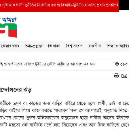
 আকর্ষণ”" দুর্নীতির ডিজিটাল বাদশা বিআইডব্লিউটিএর অতি: প্রধান প্রকৌশলী মজনু মিয়া
●
ন
জেলার খবর
তথ্য-প্রযুক্তি
বিনোদন
বিশ্ব সংবাদ
রাজনীতি
শিক্ষা ও ক্যারি
ছি
» স্বাধীনতার দাবিতে টুইটারে সৌদি নারীদের আন্দোলনের ঝড়
৩৯০ 
 আন্দোলনের ঝড়
নারীকে ভ্রমণ বা কাজের জন্য বাড়ির বাইরে যেতে হলে স্বামী, ভাই বা ছ
ড়ির বাইরে গিয়ে কাজ করতে পারবেন কিনা সে ব্যাপারেই অনুমতি নিতে
া। যেখানে কোনো পুরুষ অভিভাবকের অনুমোদন ছাড়া নারীরা তাদের জীবনে
পুরুষটি হয়তো ওই নারীরই গর্ভে জন্ম নিয়েছেন এবং তার নিজ বাড়িতে রে