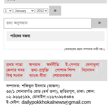
পাঠকের মন্তব্য
(মতামতের জন্যে সম্পাদক দায়ী নয়।)
প্রথম পাতা
অপরাধ
অর্থনীতি
ই-পেপার
খেলাধুলা
জেলার খবর
তথ্য-প্রযুক্তি
পোশাক শিল্প
বিনোদন
বিশ্ব সংবাদ
ব্যাংক-বীমা
শেয়ারবাজার
সম্পাদক: শফিকুল ইসলাম (কাজল)
৩৫/১ সোনারগাঁও রোড (৪র্থ তলা), হাতিরপুল, ঢাকা। ফোন:
০২-৯৬৬৫১৯৯, মোবাইল:০১৬৭০৯৮৪৩৪৩
ই-মেইল: dailypokkhokalnews@gmail.com