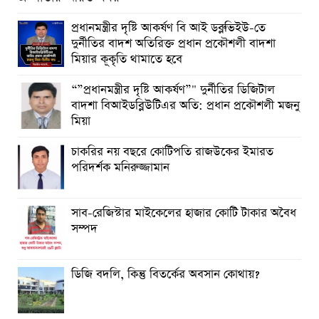
প্রধানমন্ত্রীর দৃষ্টি আকর্ষণ বি আই ডব্লুভিইউ-তে
দুর্নীতির বাদশ অতিরিক্ত প্রধান প্রকৌশলী বাদশা
মিয়ার কূকৃতি থামাতে হবে
“”প্রধানমন্ত্রীর দৃষ্টি আকর্ষণ”" দুর্নীতির ডিজিটাল
বাদশা বিআইডব্লিউটিএর অতি: প্রধান প্রকৌশলী মজনু
মিয়া
চাকরির নয় বছরে কোটিপতি রাজউকের ইমারত
পরিদর্শক মনিরুজ্জামান
সাব-রেজিস্টার মাইকেলের হাজার কোটি টাকার অবৈধ
সম্পদ
ডিজি বদলি, কিন্তু বিতর্কের অবসান কোথায়?