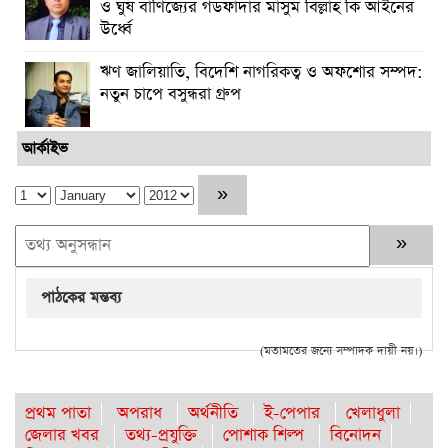
ও ঘুষ বাণিজ্যের গডফাদার মাসুম বিল্লাহ কি আইনের
উর্ধ্বে
ঋণ জালিয়াতি, বিদেশি নাগরিকত্ব ও অফশোর সম্পদ:
নতুন চাপে বসুন্ধরা গ্রুপ
আর্কাইভ
পাঠকের মন্তব্য
(মতামতের জন্যে সম্পাদক দায়ী নয়।)
প্রথম পাতা
অপরাধ
অর্থনীতি
ই-পেপার
খেলাধুলা
জেলার খবর
তথ্য-প্রযুক্তি
পোশাক শিল্প
বিনোদন