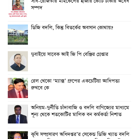
সাব-রেজিস্টার মাইকেলের হাজার কোটি টাকার অবৈধ
সম্পদ
ডিজি বদলি, কিন্তু বিতর্কের অবসান কোথায়?
দুবাইয়ে সাবেক আই জি পি বেঞ্জির গ্রেপ্তার
রেল খেকো ‘ম্যাক্স’ গ্রুপের একচেটিয়া আধিপত্য
রুখবে কে
অনিয়ম-দুর্নীতি চাঁদাবাজি ও বদলি বাণিজ্যের মাধ্যমে
শূন্য থেকে শতকোটির মালিক বন কর্মকর্তা নিশাত
কৃষি সম্প্রসারণ অধিদপ্তর’র সেকেন্ড ডিজি খ্যাত বদলি