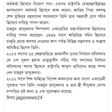
কর্মকর্তা হিসেবে নিয়োগ পান। এরপর রাষ্ট্রপতি মোহাম্মদউল্লাহর
জনসংযোগ কর্মকর্তা হিসেবে কাজ করেন। জাতির পিতা বঙ্গবন্ধু
শেখ মুজিবুর রহমানের সময়কালে তিনি তার সহকারী প্রেস সচিব
হিসেবে দায়িত্ব পালন করেন।
মাহবুব তালুকদার শিল্পকলা একাডেমির মহাপরিচালক হিসেবেও
দায়িত্ব পালন করেছেন। ১৯৯৯ সালে অতিরিক্ত সচিব হিসেবে
চাকুরি থেকে অবসর নেওয়ার আগ পর্যন্ত বিভিন্ন মন্ত্রণালয় ও সংস্থায়
অধিষ্ঠিত ছিলেন তিনি।
২০১৭ সালের ১৫ ফেব্রুয়ারিতে তৎকালীন প্রধান নির্বাচন কমিশনার
কে এম নূরুল হুদার নেতৃত্বাধীন গঠিত পাঁচ সদস্যের নির্বাচন
কমিশনের সদস্য হিসেবে রাষ্ট্রপতি আব্দুল হামিদের কাছে শপথ
নেন মাহবুব তালুকদার।
২০১২ সালে শিশু সাহিত্যে বিশেষ অবদানের জন্য বাংলা একাডেমী
পুরস্কার পান তিনি। মাহবুব তালুকদার ও তার স্ত্রী নীলুফার বেগম
দম্পতির দুই কন্যা ও এক পুত্রসন্তান রয়েছে।
উৎসঃ jagonews24