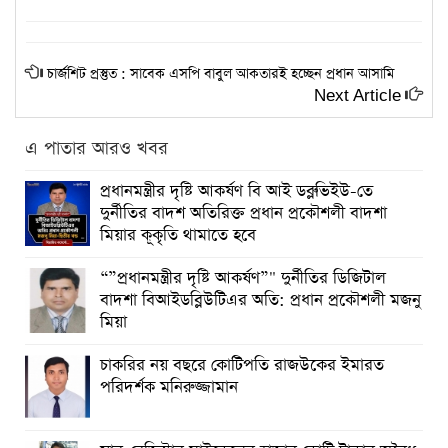
চার্জশিট প্রস্তুত : সাবেক এসপি বাবুল আকতারই হচ্ছেন প্রধান আসামি
Next Article
এ পাতার আরও খবর
প্রধানমন্ত্রীর দৃষ্টি আকর্ষণ বি আই ডব্লুভিইউ-তে
দুর্নীতির বাদশ অতিরিক্ত প্রধান প্রকৌশলী বাদশা
মিয়ার কূকৃতি থামাতে হবে
“”প্রধানমন্ত্রীর দৃষ্টি আকর্ষণ”" দুর্নীতির ডিজিটাল
বাদশা বিআইডব্লিউটিএর অতি: প্রধান প্রকৌশলী মজনু
মিয়া
চাকরির নয় বছরে কোটিপতি রাজউকের ইমারত
পরিদর্শক মনিরুজ্জামান