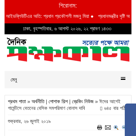
শিরোনাম:
 বিআইডব্লিউটিএর অতি: প্রধান প্রকৌশলী মজনু মিয়া
●
প্রধানমন্ত্রীর দৃষ্টি আকর্ষণ 
ঢাকা, বৃহস্পতিবার, ৬ আগস্ট ২০২৬, ২২ শ্রাবণ ১৪৩৩
মেনু
প্রথম পাতা
»
অর্থনীতি
|
পোশাক শিল্প
|
ব্রেকিং নিউজ
» ঈদের আগেই
গার্মেন্টসে বেতনের বেসিক সমপরিমাণ বোনাস দাবি
৬৪৫ বার পঠিত
শুক্রবার, ২৬ জুলাই ২০১৯