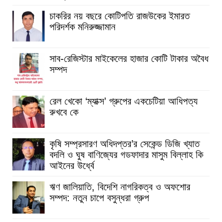
চাকরির নয় বছরে কোটিপতি রাজউকের ইমারত
পরিদর্শক মনিরুজ্জামান
সাব-রেজিস্টার মাইকেলের হাজার কোটি টাকার অবৈধ
সম্পদ
রেল খেকো ‘ম্যাক্স’ গ্রুপের একচেটিয়া আধিপত্য
রুখবে কে
কৃষি সম্প্রসারণ অধিদপ্তর’র সেকেন্ড ডিজি খ্যাত
বদলি ও ঘুষ বাণিজ্যের গডফাদার মাসুম বিল্লাহ কি
আইনের উর্ধ্বে
ঋণ জালিয়াতি, বিদেশি নাগরিকত্ব ও অফশোর
সম্পদ: নতুন চাপে বসুন্ধরা গ্রুপ