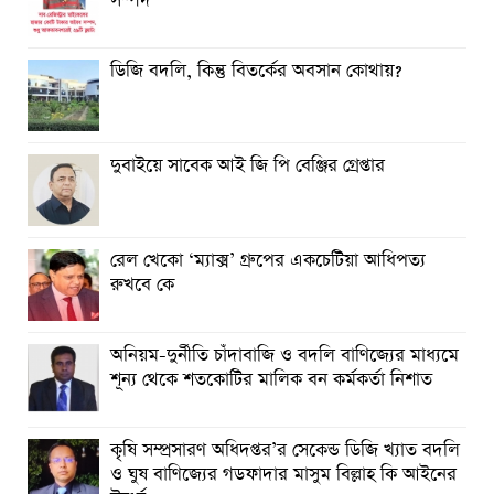
সম্পদ
ডিজি বদলি, কিন্তু বিতর্কের অবসান কোথায়?
দুবাইয়ে সাবেক আই জি পি বেঞ্জির গ্রেপ্তার
রেল খেকো ‘ম্যাক্স’ গ্রুপের একচেটিয়া আধিপত্য
রুখবে কে
অনিয়ম-দুর্নীতি চাঁদাবাজি ও বদলি বাণিজ্যের মাধ্যমে
শূন্য থেকে শতকোটির মালিক বন কর্মকর্তা নিশাত
কৃষি সম্প্রসারণ অধিদপ্তর’র সেকেন্ড ডিজি খ্যাত বদলি
ও ঘুষ বাণিজ্যের গডফাদার মাসুম বিল্লাহ কি আইনের