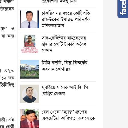
প্রকৌশলী মজনু মিয়া
ধ পর্ষদ”
িযুদ্ধের
চাকরির নয় বছরে কোটিপতি
রাজউকের ইমারত পরিদর্শক
মনিরুজ্জামান
শগ্রহণ ও
 যা অন্য
সাব-রেজিস্টার মাইকেলের
হাজার কোটি টাকার অবৈধ
সম্পদ
ডিজি বদলি, কিন্তু বিতর্কের
অবসান কোথায়?
রায় ৪৭.৩
ট ১২ জন
িনিধিত্ব
দুবাইয়ে সাবেক আই জি পি
বেঞ্জির গ্রেপ্তার
রেল খেকো ‘ম্যাক্স’ গ্রুপের
একচেটিয়া আধিপত্য রুখবে কে
্ঠী। এই
প্রার্থী