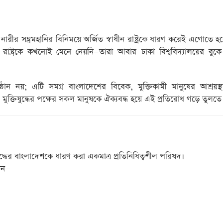
নারীর সম্ভ্রমহানির বিনিময়ে অর্জিত স্বাধীন রাষ্ট্রকে ধারণ করেই এগোতে 
াষ্ট্রকে কখনোই মেনে নেয়নি—তারা আবার ঢাকা বিশ্ববিদ্যালয়ের বুকে
তিষ্ঠান নয়; এটি সমগ্র বাংলাদেশের বিবেক, মুক্তিকামী মানুষের আশ্রয়স
জীবী ও মুক্তিযুদ্ধের পক্ষের সকল মানুষকে ঐক্যবদ্ধ হয়ে এই প্রতিরোধ গড়ে তুলত
ুদ্ধের বাংলাদেশকে ধারণ করা একমাত্র প্রতিনিধিত্বশীল পরিষদ।
বান—