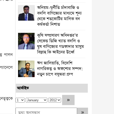
অনিয়ম-দুর্নীতি চাঁদাবাজি ও
বদলি বাণিজ্যের মাধ্যমে শূন্য
থেকে শতকোটির মালিক বন
কর্মকর্তা নিশাত
কৃষি সম্প্রসারণ অধিদপ্তর’র
সেকেন্ড ডিজি খ্যাত বদলি ও
ঘুষ বাণিজ্যের গডফাদার মাসুম
বিল্লাহ কি আইনের উর্ধ্বে
ত্ব পালন
ঋণ জালিয়াতি, বিদেশি
প্যানেলে
নাগরিকত্ব ও অফশোর সম্পদ:
নতুন চাপে বসুন্ধরা গ্রুপ
আর্কাইভ
েতৃত্বকে