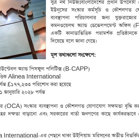
সুত্র নর্থ নিউজঃবাংলাদেশের প্রধান উপদেষ্টা 
ইউনূসের সংস্কার কর্মসূচি ও কৌশলগত 
ব্যবস্থাপনা পরিচালনার জন্য যুক্তরাজ্যে
কমনওয়েলথ অ্যান্ড ডেভেলপমেন্ট অফিস
একটি কানাডাভিত্তিক পরামর্শক প্রতিষ্ঠানক
দিয়েছে বলে জানা গেছে।
মূল তথ্যগুলো সংক্ষেপে:
উন্টেবল অ্যান্ড পিসফুল পলিটিক্স (B-CAPP)
িত্তিক Alinea International
যন্ত £১৭৭,২৩৩ পরিশোধ করা হয়েছে
জানুয়ারি ২০২৮ পর্যন্ত
ালয়ের (OCA) সংস্কার ব্যবস্থাপনা ও কৌশলগত যোগাযোগ সক্ষমতা বৃদ্ধি 
ংগ্রহের দক্ষতা বাড়ানো এবং সরকারের বার্তা জনগণের কাছে কার্যকরভাবে
nea International-এর পেছনে থাকা উইলিয়াম মরিসনের অতীত বিতর্কিত