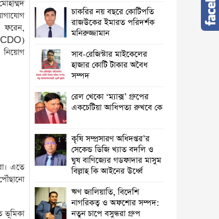
মোহাম্মদ
চাকরির নয় বছরে কোটিপতি
যোগাযোগ
রাজউকের ইমারত পরিদর্শক
র ফরেন,
মনিরুজ্জামান
 (FCDO)
ে নিয়োগ
সাব-রেজিস্টার মাইকেলের
হাজার কোটি টাকার অবৈধ
সম্পদ
রেল খেকো ‘ম্যাক্স’ গ্রুপের
একচেটিয়া আধিপত্য রুখবে কে
কৃষি সম্প্রসারণ অধিদপ্তর’র
সেকেন্ড ডিজি খ্যাত বদলি ও
ঘুষ বাণিজ্যের গডফাদার মাসুম
করা। এতে
বিল্লাহ কি আইনের উর্ধ্বে
 পৌঁছানো
ঋণ জালিয়াতি, বিদেশি
নাগরিকত্ব ও অফশোর সম্পদ:
 ভূমিকা
নতুন চাপে বসুন্ধরা গ্রুপ