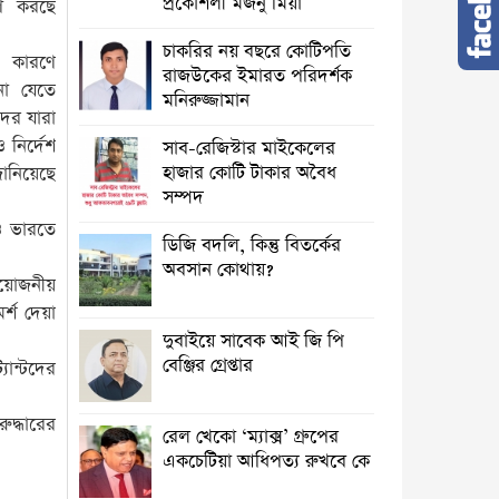
প্রকৌশলী মজনু মিয়া
ণ করছে
চাকরির নয় বছরে কোটিপতি
র কারণে
রাজউকের ইমারত পরিদর্শক
না যেতে
মনিরুজ্জামান
ের যারা
নির্দেশ
সাব-রেজিস্টার মাইকেলের
হাজার কোটি টাকার অবৈধ
ানিয়েছে
সম্পদ
 ও ভারতে
ডিজি বদলি, কিন্তু বিতর্কের
অবসান কোথায়?
্রয়োজনীয়
র্শ দেয়া
দুবাইয়ে সাবেক আই জি পি
বেঞ্জির গ্রেপ্তার
ান্টদের
ুদ্ধারের
রেল খেকো ‘ম্যাক্স’ গ্রুপের
একচেটিয়া আধিপত্য রুখবে কে