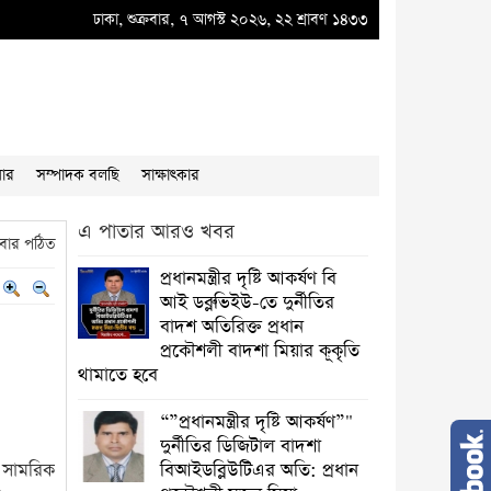
ে দুর্নীতির ডিজিটাল বাদশা বিআইডব্লিউটিএর অতি: প্রধান প্রকৌশলী মজনু মিয়া
ঢাকা, শুক্রবার, ৭ আগস্ট ২০২৬, ২২ শ্রাবণ ১৪৩৩
●
প্রধানমন্ত
য়ার
সম্পাদক বলছি
সাক্ষাৎকার
এ পাতার আরও খবর
বার পঠিত
প্রধানমন্ত্রীর দৃষ্টি আকর্ষণ বি
আই ডব্লুভিইউ-তে দুর্নীতির
বাদশ অতিরিক্ত প্রধান
প্রকৌশলী বাদশা মিয়ার কূকৃতি
থামাতে হবে
“”প্রধানমন্ত্রীর দৃষ্টি আকর্ষণ”"
দুর্নীতির ডিজিটাল বাদশা
 সামরিক
বিআইডব্লিউটিএর অতি: প্রধান