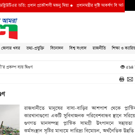
এর অতি: প্রধান প্রকৌশলী মজনু মিয়া
●
প্রধানমন্ত্রীর দৃষ্টি আকর্ষণ বি আই ডব্লুভিইউ-তে 
জেলার খবর
তথ্য-প্রযুক্তি
বিনোদন
বিশ্ব সংবাদ
রাজনীতি
শিক্ষা ও ক্যারি
’র প্রকল্প ব্যয় দ্বিগুণ
৫৯৪ 
গুণ
রাজধানীতে মানুষের বাসা-বাড়ির আশপাশ থেকে প্লাস্টি
কারখানাগুলো একটি সুবিধাজনক পরিবেশবান্ধব স্থানে সরিয়
গুণগত মানসম্পন্ন প্লাস্টিক সামগ্রী উৎপাদনে সহায়তা
কর্মসংস্থান সৃষ্টির মাধ্যমে দারিদ্র্য বিমোচন, অর্থনৈতিক উন্নতি ত