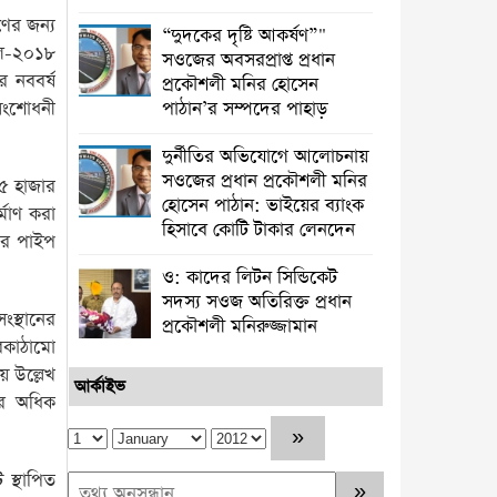
ণের জন্য
“দুদকের দৃষ্টি আকর্ষণ”"
িউল-২০১৮
সওজের অবসরপ্রাপ্ত প্রধান
র নববর্ষ
প্রকৌশলী মনির হোসেন
 সংশোধনী
পাঠান’র সম্পদের পাহাড়
দুর্নীতির অভিযোগে আলোচনায়
সওজের প্রধান প্রকৌশলী মনির
২৫ হাজার
হোসেন পাঠান: ভাইয়ের ব্যাংক
্মাণ করা
হিসাবে কোটি টাকার লেনদেন
নির পাইপ
ও: কাদের লিটন সিন্ডিকেট
সদস্য সওজ অতিরিক্ত প্রধান
ংস্থানের
প্রকৌশলী মনিরুজ্জামান
অবকাঠামো
য় উল্লেখ
আর্কাইভ
রের অধিক
 স্থাপিত