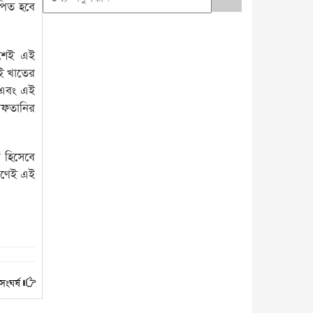
াপিত হবে
েশেই এই
এই খাতের
ন এবং এই
 রফতানির
প হিসেবে
ারণেই এই
সংঘর্ষ