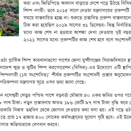
করা এবং জিডিপিতে অবদান বাড়াতে দেশে গড়ে উঠছে বিসিক প
শিল্প নগরী। তবে ২০১৫ সালে নেওয়া মন্ত্রণালয়ের প্রকল্পটি ন
সময়ে বাস্তবায়িত হচ্ছে না। শুরুতে প্রস্তাবিত প্রকল্প বাস্তবায়
ঠিক করা হয়েছিল ২০১৯ সালের ৩১ ডিসেম্বর। কিন্তু নির্ধার
মধ্যে কাজ শেষ না হওয়ার আশঙ্কা দেখা দেওয়ায় দুই বছর
২০২১ সালের মধ্যে প্রকল্পটির কাজ শেষ হবে বলে সংশোধনী প
া প্লাস্টিক শিল্প কারখানাগুলো পাশের জেলা মুন্সীগঞ্জের সিরাজদিঘানে স্থা
লাদেশ ক্ষুদ্র ও কুটির শিল্প করপোরেশন (বিসিক)-এর উদ্যোগে এটি স্থাপি
ক শিল্পনগরী (১ম সংশোধিত)’ শীর্ষক প্রকল্পটির সংশোধনী প্রস্তাব অনুমো
িকল্পনা মন্ত্রণালয় সূত্রে এসব তথ্য জানা গেছে।
দিখানে ধলেশ্বরী সেতুর পশ্চিম পাশে বড়বর্ত্তা মৌজায় ৫০ একর জমির ওপর গ
৮ লাখ টাকা। নতুন প্রস্তাবনায় আরও ১৮৬ কোটি ৯৭ লাখ টাকা বৃদ্ধি করে 
রকারি নিজস্ব তহবিল থেকে জোগান দেওয়ার কথা বলা হয়। এই গড়ে ওঠা প্
ে প্রায় ১৭ হাজার ৪০০ লোকের কর্মসংস্থানের সুযোগ সৃষ্টি হবে। এই উদ্য
 তোলার অভিযাত্রাকে বেগবান করবে।