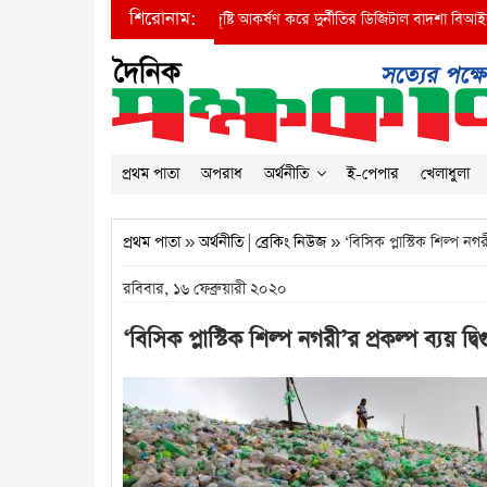
শিরোনাম:
●
প্রধানমন্ত্রীর দৃষ্টি আকর্ষণ করে দুর্নীতির ডিজিটাল বাদশা বিআইডব্লিউটি
প্রথম পাতা
অপরাধ
অর্থনীতি
ই-পেপার
খেলাধুলা
প্রথম পাতা
»
অর্থনীতি
|
ব্রেকিং নিউজ
» ‘বিসিক প্লাস্টিক শিল্প নগরী
রবিবার, ১৬ ফেব্রুয়ারী ২০২০
‘বিসিক প্লাস্টিক শিল্প নগরী’র প্রকল্প ব্যয় দ্বি