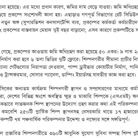
নী আনা হয়েছে। এর মধ্যে প্রধান কারণ, জমির দাম বেড়ে যাওয়া। জমি অধিগ্রহ
য় বাড়িয়ে প্রকল্পে সংশোধনী আনা হয়। এছাড়াও গণপূর্ত বিভাগের রেট সিড
 নতুন অঙ্গ (সুপারভিশন কনসালটেন্সি ব্যয়, প্রকল্পের কর্মকর্তা কর্মচারীদে
এবং প্রকল্পের বাস্তবায়ন মেয়াদ দুই বছর বাড়ানো; এসব কারণে প্রকল্পটিতে
ানা গেছে, প্রকল্পের আওতায় জমি অধিগ্রহণ করা হয়েছে ৫০ একর। ৯ লাখ 
াণ করা হবে ৬ তলা ভিত্তির দুটি ফ্লোরে। শিল্পনগরীর সীমানা প্রাচীর নির
য গেটগুলোর নিরাপত্তা দেওয়াল, পাম্প ড্রাইভার কোয়ার্টার নির্মাণ, পা
লাইন ও ট্রান্সফরমার, সোলার প্যানেল, ডাম্পিং ইয়ার্ডসহ যাবতীয় কাজ করা হবে।
িকের অন্যতম কার্যক্রম শিল্পনগরী স্থাপন ও সম্প্রসারণের মাধ্যমে কর্মস
তা করা, দেশের বিভিন্ন অংশে অবস্থিত ক্ষুদ্র ও মাঝারি শিল্পকে (এসএমই) 
নৈতিকভাবে লাভজনক শিল্প স্থাপনের উদ্যোগ গ্রহণ করার কথা এই পরিকল্পনা
টে কমবেশি ২৫০টি প্লাস্টিক শিল্প স্থাপনসহ বেসরকারি খাতে ১৭ হাজা
ল্পটি ৭ম পঞ্চবার্ষিক পরিকল্পনার উদ্দেশ্য ও লক্ষ্যের সঙ্গে সঙ্গতিপূর্ণ।
 প্রস্তাবিত শিল্পনগরীতে ৩৬০টি আধুনিক সুযোগ সুবিধা সম্পন্ন শিল্প প্লট