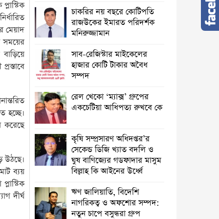
্লাস্টিক
চাকরির নয় বছরে কোটিপতি
ির্ধারিত
রাজউকের ইমারত পরিদর্শক
নের মেয়াদ
মনিরুজ্জামান
িত সময়ের
 বাড়িয়ে
সাব-রেজিস্টার মাইকেলের
হাজার কোটি টাকার অবৈধ
্রস্তাবে
সম্পদ
রেল খেকো ‘ম্যাক্স’ গ্রুপের
নান্তরিত
একচেটিয়া আধিপত্য রুখবে কে
ত হচ্ছে।
দন করেছে
কৃষি সম্প্রসারণ অধিদপ্তর’র
সেকেন্ড ডিজি খ্যাত বদলি ও
ড়ে উঠছে।
ঘুষ বাণিজ্যের গডফাদার মাসুম
বিল্লাহ কি আইনের উর্ধ্বে
মোট ব্যয়
লাস্টিক
ঋণ জালিয়াতি, বিদেশি
োগ দীর্ঘ
নাগরিকত্ব ও অফশোর সম্পদ:
নতুন চাপে বসুন্ধরা গ্রুপ