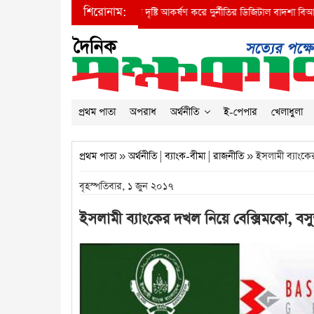
শিরোনাম:
●
প্রধানমন্ত্রীর দৃষ্টি আকর্ষণ করে দুর্নীতির ডিজিটাল বাদশা বিআইডব্লিউটিএ
প্রথম পাতা
অপরাধ
অর্থনীতি
ই-পেপার
খেলাধুলা
প্রথম পাতা
»
অর্থনীতি
|
ব্যাংক-বীমা
|
রাজনীতি
» ইসলামী ব্যাংকের 
বৃহস্পতিবার, ১ জুন ২০১৭
ইসলামী ব্যাংকের দখল নিয়ে বেক্সিমকো, বসুন্ধ