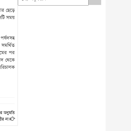
য়ার ছেড়ে
েটি সময়
পর্ষদসহ
 সমর্থিত
এমের পর
পদ থেকে
 পরিচালক
ার অনুমতি
্রীর না