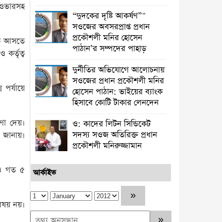
াইওভারসহ
“দুদকের দৃষ্টি আকর্ষণ”"
সওজের অবসরপ্রাপ্ত প্রধান
প্রকৌশলী মনির হোসেন
কে আসতে
পাঠান’র সম্পদের পাহাড়
কর্তৃত্ব
দুর্নীতির অভিযোগে আলোচনায়
সওজের প্রধান প্রকৌশলী মনির
 পর্যায়ে
হোসেন পাঠান: ভাইয়ের ব্যাংক
হিসাবে কোটি টাকার লেনদেন
ষণা দেয়।
ও: কাদের লিটন সিন্ডিকেট
সদস্য সওজ অতিরিক্ত প্রধান
 জানায়।
প্রকৌশলী মনিরুজ্জামান
েও গত ৫
আর্কাইভ
বিষয় নয়।