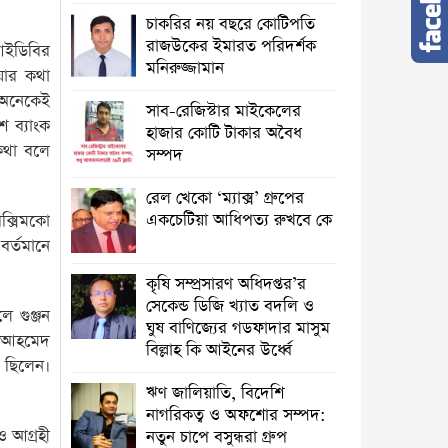
চাকরির নয় বছরে কোটিপতি
রাজউকের ইমারত পরিদর্শক
আইডিবির
মনিরুজ্জামান
য়ার কথা
 অনেকেই
সাব-রেজিস্টার মাইকেলের
শ ব্যাংক
হাজার কোটি টাকার অবৈধ
ে কথা বলে
সম্পদ
রেল খেকো ‘ম্যাক্স’ গ্রুপের
একচেটিয়া আধিপত্য রুখবে কে
েক্সিমকো
র্তমানে
কৃষি সম্প্রসারণ অধিদপ্তর’র
সেকেন্ড ডিজি খ্যাত বদলি ও
ে গুঞ্জন
ঘুষ বাণিজ্যের গডফাদার মাসুম
ে আহমেদ
বিল্লাহ কি আইনের উর্ধ্বে
ও ছিলেন।
ঋণ জালিয়াতি, বিদেশি
নাগরিকত্ব ও অফশোর সম্পদ:
ও আগ্রহী
নতুন চাপে বসুন্ধরা গ্রুপ