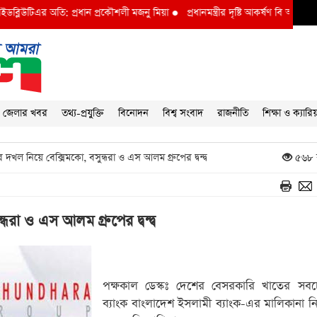
র অতি: প্রধান প্রকৌশলী মজনু মিয়া
●
প্রধানমন্ত্রীর দৃষ্টি আকর্ষণ বি আই ডব্লুভিইউ-তে দু
জেলার খবর
তথ্য-প্রযুক্তি
বিনোদন
বিশ্ব সংবাদ
রাজনীতি
শিক্ষা ও ক্যারি
দখল নিয়ে বেক্সিমকো, বসুন্ধরা ও এস আলম গ্রুপের দ্বন্দ্ব
৫৬৮ 
রা ও এস আলম গ্রুপের দ্বন্দ্ব
পক্ষকাল ডেস্কঃ দেশের বেসরকারি খাতের সব
ব্যাংক বাংলাদেশ ইসলামী ব্যাংক-এর মালিকানা ন