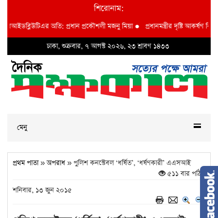
শিরোনাম:
বিআইডব্লিউটিএর অতি: প্রধান প্রকৌশলী মজনু মিয়া
●
প্রধানমন্ত্রীর দৃষ্টি আকর্ষণ বি আই ড
ঢাকা, শুক্রবার, ৭ আগস্ট ২০২৬, ২৩ শ্রাবণ ১৪৩৩
মেনু
প্রথম পাতা
»
অপরাধ
» পুলিশ কনস্টেবল ‘ধর্ষিত’, ‘ধর্ষণকারী’ এএসআই
৫১১ বার পঠিত
শনিবার, ১৩ জুন ২০১৫