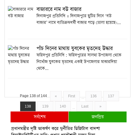
বাজাররে নাম বউ বাজার
দিনাজপুর প্রতিনিধি ॥ দিনাজপুরে ছুটির দিনে ‘বউ
বাজার’ নামে ব্যতিক্রমধর্মী বাজার গড়ে তোলা হয়েছে।...
পাঁচ দিনের মাথায় যুবকের মৃতদেহ উদ্ধার
ফরিদপুর প্রতিনিধি : ফরিদপুরের সালথা উপজেলা থেকে
নিখোঁজ যুবকের মৃতদেহ একই উপজেলার মাঝারদিয়া
থেকে...
Page 138 of 144
«
First
136
137
...
138
139
140
Last
»
...
সর্বশেষ
জনপ্রিয়
প্রধানমন্ত্রীর দৃষ্টি আকর্ষণ করে দুর্নীতির ডিজিটাল বাদশা