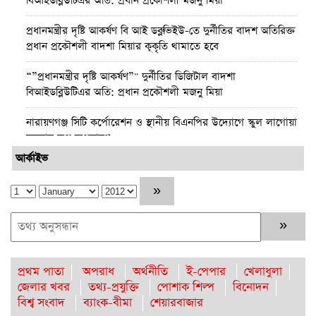
বিআইডব্লিউটিএর অতি: প্রধান প্রকৌশলী মজনু মিয়া
প্রধানমন্ত্রীর দৃষ্টি আকর্ষণ বি আই ডব্লুভিইউ-তে দুর্নীতির বাদশ অতিরিক্ত
প্রধান প্রকৌশলী বাদশা মিয়ার কূকৃতি থামাতে হবে
“”প্রধানমন্ত্রীর দৃষ্টি আকর্ষণ”" দুর্নীতির ডিজিটাল বাদশা
বিআইডব্লিউটিএর অতি: প্রধান প্রকৌশলী মজনু মিয়া
নারায়ণগঞ্জ সিটি কর্পোরেশন ও স্থানীয় বিএনপির উদ্যোগে স্কুল লাগোয়া
ময়লার স্তুপ অপসারণ
আর্কাইভ
পটুয়াখালীতে আমতলীর শ্রমিক দল সভাপতিকে কুপিয়ে ও পিটিয়ে
হত্যা
কুমিল্লার প্রথম নারী জেলা প্রশাসক হলেন রোজী আক্তার
নারায়ণগঞ্জে ড্রোনের মাধ্যমে হবে ডিজিটাল ভূমি জরিপ জেলা প্রশাসক-
মো. রায়হান কবির
প্রথম পাতা
অপরাধ
অর্থনীতি
ই-পেপার
খেলাধুলা
জেলার খবর
তথ্য-প্রযুক্তি
পোশাক শিল্প
বিনোদন
চাকরির নয় বছরে কোটিপতি রাজউকের ইমারত পরিদর্শক
বিশ্ব সংবাদ
ব্যাংক-বীমা
শেয়ারবাজার
মনিরুজ্জামান