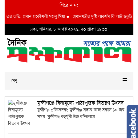
শিরোনাম:
িউটিএর অতি: প্রধান প্রকৌশলী মজনু মিয়া
●
প্রধানমন্ত্রীর দৃষ্টি আকর্ষণ বি আই ডব্লুভিইউ-
ঢাকা, শনিবার, ৮ আগস্ট ২০২৬, ২৩ শ্রাবণ ১৪৩৩
মেনু
মুন্সীগঞ্জে বিনামূল্যে পাঠ্যপুস্তক বিতরণ উৎসব
মুন্সীগঞ্জ প্রতিবেদক: মুন্সীগঞ্জ সদরে আজ সকাল ১০ টার
সময় মুন্সীগঞ্জ বহুর্মূখী উচ্চ বদ্যিালয়ে...