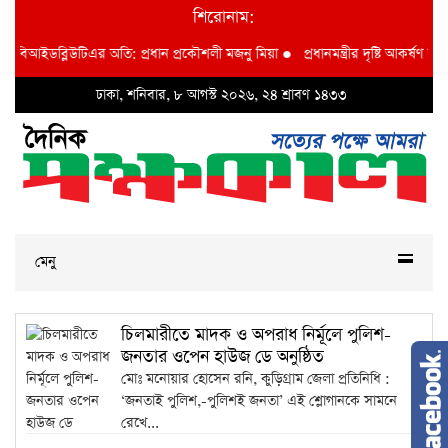
শিরোনাম:
াদশা বিআইডব্লিউটিএর অতি: প্রধান প্রকৌশলী মজনু মিয়া
●
প্রধানমন্ত্রীর দৃষ্টি আকর্ষণ বি
ঢাকা, শনিবার, ৮ আগস্ট ২০২৬, ২৪ শ্রাবণ ১৪৩৩
মেনু
চিলমারীতে মাদক ও অপরাধ নির্মূলে পুলিশ-
জনতার ওপেন হাউজ ডে অনুষ্ঠিত
মোঃ মনোয়ার হোসেন রনি, কুড়িগ্রাম জেলা প্রতিনিধি :
‘জনতাই পুলিশ,-পুলিশই জনতা’ এই শ্লোগানকে সামনে
রেখে...