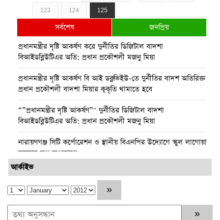
123
124
125
সর্বশেষ
জনপ্রিয়
প্রধানমন্ত্রীর দৃষ্টি আকর্ষণ করে দুর্নীতির ডিজিটাল বাদশা
বিআইডব্লিউটিএর অতি: প্রধান প্রকৌশলী মজনু মিয়া
প্রধানমন্ত্রীর দৃষ্টি আকর্ষণ বি আই ডব্লুভিইউ-তে দুর্নীতির বাদশ অতিরিক্ত
প্রধান প্রকৌশলী বাদশা মিয়ার কূকৃতি থামাতে হবে
“”প্রধানমন্ত্রীর দৃষ্টি আকর্ষণ”" দুর্নীতির ডিজিটাল বাদশা
বিআইডব্লিউটিএর অতি: প্রধান প্রকৌশলী মজনু মিয়া
নারায়ণগঞ্জ সিটি কর্পোরেশন ও স্থানীয় বিএনপির উদ্যোগে স্কুল লাগোয়া
ময়লার স্তুপ অপসারণ
আর্কাইভ
পটুয়াখালীতে আমতলীর শ্রমিক দল সভাপতিকে কুপিয়ে ও পিটিয়ে
হত্যা
কুমিল্লার প্রথম নারী জেলা প্রশাসক হলেন রোজী আক্তার