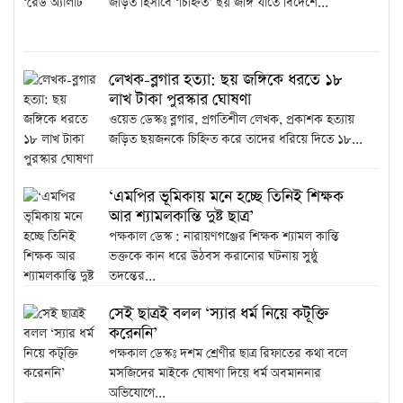
জড়িত হিসাবে ‘চিহ্নিত’ ছয় জঙ্গি যাতে বিদেশে...
লেখক-ব্লগার হত্যা: ছয় জঙ্গিকে ধরতে ১৮
লাখ টাকা পুরস্কার ঘোষণা
ওয়েভ ডেস্কঃ ব্লগার, প্রগতিশীল লেখক, প্রকাশক হত্যায়
জড়িত ছয়জনকে চিহ্নিত করে তাদের ধরিয়ে দিতে ১৮...
‘এমপির ভূমিকায় মনে হচ্ছে তিনিই শিক্ষক
আর শ্যামলকান্তি দুষ্ট ছাত্র’
পক্ষকাল ডেস্ক : নারায়ণগঞ্জের শিক্ষক শ্যামল কান্তি
ভক্তকে কান ধরে উঠবস করানোর ঘটনায় সুষ্ঠু
তদন্তের...
সেই ছাত্রই বলল ‘স্যার ধর্ম নিয়ে কটূক্তি
করেননি’
পক্ষকাল ডেস্কঃ দশম শ্রেণীর ছাত্র রিফাতের কথা বলে
মসজিদের মাইকে ঘোষণা দিয়ে ধর্ম অবমাননার
অভিযোগে...