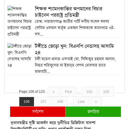
শিক্ষক শ্যামলকান্তির অপমানের বিচার
চাইলেন পররাষ্ট্র প্রতিমন্ত্রী
ডেস্ক: নারায়ণগঞ্জে জাতীয় পার্টি দলীয় সংসদ সদস্য
সেলিম ওসমান কর্তৃক একজন শিক্ষককে কানেধরে ওঠ-
বস...
টঙ্গীতে জোড়া খুন: বিএনপি নেতাসহ আসামি
২৪
টঙ্গী মডেল থানার এসআই মো. সিদ্দিকুর রহমান জানান,
নিহত শরিফুলের মা ইয়ানূর বেগম রোববার রাতে
মামলাটি...
Page 106 of 125
«
First
104
105
...
106
107
108
Last
»
...
সর্বশেষ
জনপ্রিয়
প্রধানমন্ত্রীর দৃষ্টি আকর্ষণ করে দুর্নীতির ডিজিটাল বাদশা