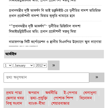
বিআইডব্লিউটিএর অতি: প্রধান প্রকৌশলী মজনু মিয়া
প্রধানমন্ত্রীর দৃষ্টি আকর্ষণ বি আই ডব্লুভিইউ-তে দুর্নীতির বাদশ অতিরিক্ত
প্রধান প্রকৌশলী বাদশা মিয়ার কূকৃতি থামাতে হবে
“”প্রধানমন্ত্রীর দৃষ্টি আকর্ষণ”" দুর্নীতির ডিজিটাল বাদশা
বিআইডব্লিউটিএর অতি: প্রধান প্রকৌশলী মজনু মিয়া
নারায়ণগঞ্জ সিটি কর্পোরেশন ও স্থানীয় বিএনপির উদ্যোগে স্কুল লাগোয়া
ময়লার স্তুপ অপসারণ
আর্কাইভ
পটুয়াখালীতে আমতলীর শ্রমিক দল সভাপতিকে কুপিয়ে ও পিটিয়ে
হত্যা
কুমিল্লার প্রথম নারী জেলা প্রশাসক হলেন রোজী আক্তার
নারায়ণগঞ্জে ড্রোনের মাধ্যমে হবে ডিজিটাল ভূমি জরিপ জেলা প্রশাসক-
মো. রায়হান কবির
প্রথম পাতা
অপরাধ
অর্থনীতি
ই-পেপার
খেলাধুলা
জেলার খবর
তথ্য-প্রযুক্তি
পোশাক শিল্প
বিনোদন
চাকরির নয় বছরে কোটিপতি রাজউকের ইমারত পরিদর্শক
বিশ্ব সংবাদ
ব্যাংক-বীমা
শেয়ারবাজার
মনিরুজ্জামান