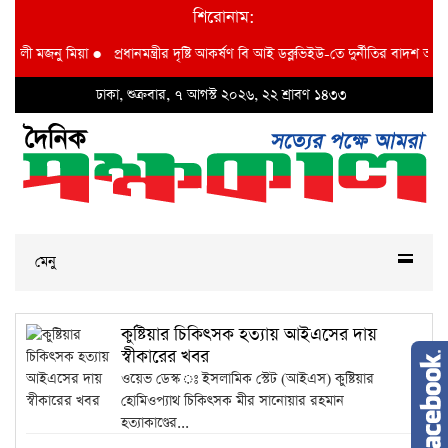
শিরোনাম:
শলী মজনু মিয়া
●
প্রধানমন্ত্রীর দৃষ্টি আকর্ষণ বি আই ডব্লুভিইউ-তে দুর্নীতির বাদশ অতিরিক
ঢাকা, শুক্রবার, ৭ আগস্ট ২০২৬, ২২ শ্রাবণ ১৪৩৩
মেনু
কুষ্টিয়ার চিকিৎসক হত্যায় আইএসের দায়
স্বীকারের খবর
ওয়েভ ডেস্ক ঃ ইসলামিক স্টেট (আইএস) কুষ্টিয়ার
হোমিওপ্যাথ চিকিৎসক মীর সানোয়ার রহমান
হত্যাকাণ্ডের...