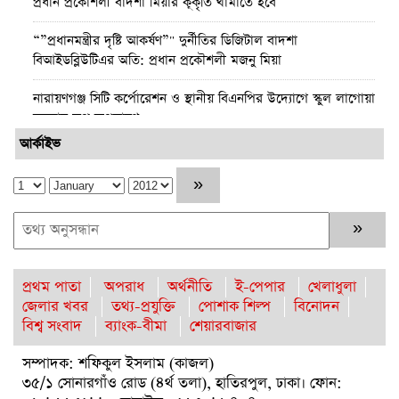
প্রধান প্রকৌশলী বাদশা মিয়ার কূকৃতি থামাতে হবে
“”প্রধানমন্ত্রীর দৃষ্টি আকর্ষণ”" দুর্নীতির ডিজিটাল বাদশা
বিআইডব্লিউটিএর অতি: প্রধান প্রকৌশলী মজনু মিয়া
নারায়ণগঞ্জ সিটি কর্পোরেশন ও স্থানীয় বিএনপির উদ্যোগে স্কুল লাগোয়া
ময়লার স্তুপ অপসারণ
আর্কাইভ
পটুয়াখালীতে আমতলীর শ্রমিক দল সভাপতিকে কুপিয়ে ও পিটিয়ে
হত্যা
কুমিল্লার প্রথম নারী জেলা প্রশাসক হলেন রোজী আক্তার
নারায়ণগঞ্জে ড্রোনের মাধ্যমে হবে ডিজিটাল ভূমি জরিপ জেলা প্রশাসক-
মো. রায়হান কবির
প্রথম পাতা
অপরাধ
অর্থনীতি
ই-পেপার
খেলাধুলা
জেলার খবর
তথ্য-প্রযুক্তি
পোশাক শিল্প
বিনোদন
চাকরির নয় বছরে কোটিপতি রাজউকের ইমারত পরিদর্শক
বিশ্ব সংবাদ
ব্যাংক-বীমা
শেয়ারবাজার
মনিরুজ্জামান
সম্পাদক: শফিকুল ইসলাম (কাজল)
সাব-রেজিস্টার মাইকেলের হাজার কোটি টাকার অবৈধ সম্পদ
৩৫/১ সোনারগাঁও রোড (৪র্থ তলা), হাতিরপুল, ঢাকা। ফোন: