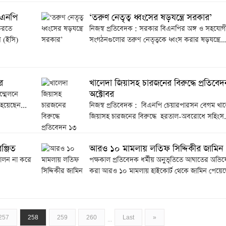
িএনপি
‘তরুণ নেতৃত্ব ধ্বংসের ষড়যন্ত্রে সরকার’
 করতে
নিজস্ব প্রতিবেদক : সরকার বিএনপির অঙ্গ ও সহযোগ
ে (ইসি)
সংগঠনগুলোর তরুণ নেতৃত্বকে ধ্বংস করার ষড়যন্ত্রে...
র
খালেদা জিয়াসহ চারজনের বিরুদ্ধে প্রতিবে
অক্টোবর
ম্মেলনে
হয়েছেন...
নিজস্ব প্রতিবেদক : বিএনপি চেয়ারপারসন বেগম খাল
জিয়াসহ চারজনের বিরুদ্ধে হরতাল-অবরোধে সহিংস.
ঞ্জিত
আরও ১০ মামলায় লতিফ সিদ্দিকীর জামিন
ন পালন না করে
পক্ষকাল প্রতিবেদক ধর্মীয় অনুভূতিতে আঘাতের অভি
করা আরও ১০ মামলায় হাইকোর্ট থেকে জামিন পেয়েছ
257
258
259
260
Last
»
...