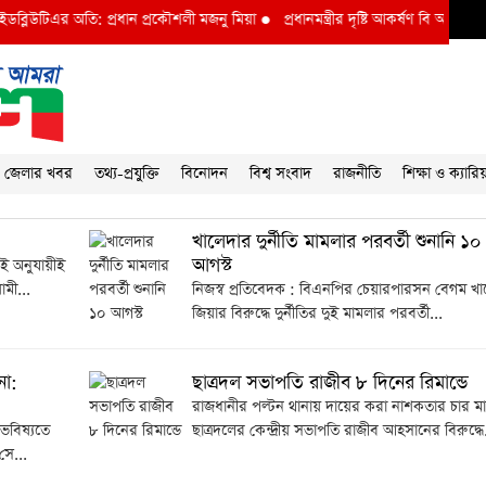
্লিউটিএর অতি: প্রধান প্রকৌশলী মজনু মিয়া
●
প্রধানমন্ত্রীর দৃষ্টি আকর্ষণ বি আই ডব্লুভিই
জেলার খবর
তথ্য-প্রযুক্তি
বিনোদন
বিশ্ব সংবাদ
রাজনীতি
শিক্ষা ও ক্যারি
খালেদার দুর্নীতি মামলার পরবর্তী শুনানি ১০
আগস্ট
েই অনুযায়ীই
মী...
নিজস্ব প্রতিবেদক : বিএনপির চেয়ারপারসন বেগম খা
জিয়ার বিরুদ্ধে দুর্নীতির দুই মামলার পরবর্তী...
না:
ছাত্রদল সভাপতি রাজীব ৮ দিনের রিমান্ডে
রাজধানীর পল্টন থানায় দায়ের করা নাশকতার চার ম
 ভবিষ্যতে
ছাত্রদলের কেন্দ্রীয় সভাপতি রাজীব আহসানের বিরুদ্ধে.
সে...