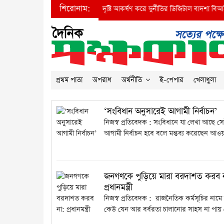
শিরোনাম:
●
প্রধানমন্ত্রীর দৃষ্টি আকর্ষণ করে দুর্নীতির ডিজিটাল বাদশা বিআইডব
প্রথম পাতা
অপরাধ
অর্থনীতি
ই-পেপার
খেলাধুলা
‘সংবিধান অনুসারেই আগামী নির্বাচন’
নিজস্ব প্রতিবেদক : সংবিধানে যা লেখা আছে স
আগামী নির্বাচন হবে বলে মন্তব্য করেছেন আওয়া
জনগণকে পুড়িয়ে মারা বরদাশত করব 
প্রধানমন্ত্রী
নিজস্ব প্রতিবেদক : রাজনৈতিক কর্মসূচির নামে
কেউ যেন আর বর্বরতা চালানোর সাহস না পায় 