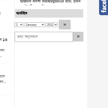
ডিজিটাল বাদশা বিআইডব্লিউটিএর অতি: প্রধান
প্রকৌশলী মজনু মিয়া
আর্কাইভ
ী
নারায়ণগঞ্জ সিটি কর্পোরেশন ও স্থানীয়
বিএনপির উদ্যোগে স্কুল লাগোয়া ময়লার স্তুপ
অপসারণ
পটুয়াখালীতে আমতলীর শ্রমিক দল
দন ১৩
সভাপতিকে কুপিয়ে ও পিটিয়ে হত্যা
েদা
কুমিল্লার প্রথম নারী জেলা প্রশাসক হলেন
..
রোজী আক্তার
নারায়ণগঞ্জে ড্রোনের মাধ্যমে হবে ডিজিটাল
ভূমি জরিপ জেলা প্রশাসক-মো. রায়হান কবির
যোগে
েন...
চাকরির নয় বছরে কোটিপতি রাজউকের
ইমারত পরিদর্শক মনিরুজ্জামান
সাব-রেজিস্টার মাইকেলের হাজার কোটি টাকার
অবৈধ সম্পদ