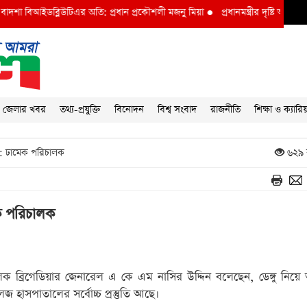
শা বিআইডব্লিউটিএর অতি: প্রধান প্রকৌশলী মজনু মিয়া
●
প্রধানমন্ত্রীর দৃষ্টি আকর্ষণ বি আ
জেলার খবর
তথ্য-প্রযুক্তি
বিনোদন
বিশ্ব সংবাদ
রাজনীতি
শিক্ষা ও ক্যারি
েই: ঢামেক পরিচালক
৬২৯ 
েক পরিচালক
 ব্রিগেডিয়ার জেনারেল এ কে এম নাসির উদ্দিন বলেছেন, ডেঙ্গু নিয়ে 
হাসপাতালের সর্বোচ্চ প্রস্তুতি আছে।