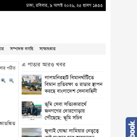
ই ডব্লুভিইউ-তে দুর্নীতির বাদশ অতিরিক্ত প্রধান প্রকৌশলী বাদশা মিয়ার কূকৃতি থামাতে হবে
ঢাকা, রবিবার, ৯ আগস্ট ২০২৬, ২৫ শ্রাবণ ১৪৩৩
য়ার
সম্পাদক বলছি
সাক্ষাৎকার
এ পাতার আরও খবর
বার পঠিত
লালমনিরহাট বিমানঘাঁটিতে
বিমান প্রতিরক্ষা ও রাডার স্থাপন
করছে বাংলাদেশ সেনাবাহিনী
ভূমি সেবা সত্যিকারার্থে
জনগণের দোরগোড়ায়
পৌঁছেছে: ভূমি সচিব
আতঙ্কিত
জুলাই যোদ্ধা লামিয়ার নেতৃত্বে