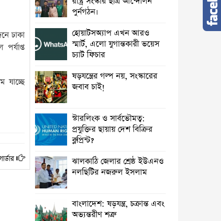
রাষ্ট্র সংস্কার ছাত্র আন্দোলন
পুর্নগঠন।
হোয়াটসঅ্যাপ এখন আরও
জনে ঢাকা
স্মার্ট, এলো যুগান্তকারী ভয়েস
পর্যাপ্ত
চ্যাট ফিচার
ষড়যন্ত্রের গল্প নয়, সংস্কারের
 যাচ্ছে
জবাব চাই!
স্টারলিংক ও সার্বভৌমত্ব:
প্রযুক্তির ছায়ায় দেশ বিক্রির
ব্লুপ্রিন্ট?
ার্ডার
ঝালকাঠি জেলার শ্রেষ্ঠ ইউএনও
নলছিটির নজরুল ইসলাম
বাংলাদেশ: ষড়যন্ত্র, চক্রান্ত এবং
অভ্যন্তরীণ শত্রু