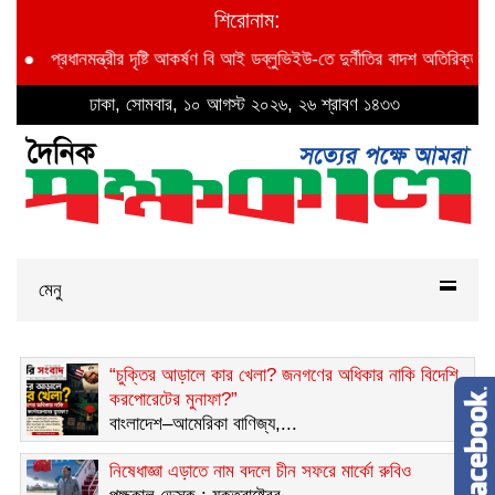
শিরোনাম:
রীর দৃষ্টি আকর্ষণ বি আই ডব্লুভিইউ-তে দুর্নীতির বাদশ অতিরিক্ত প্রধান প্রকৌশলী বাদ
ঢাকা, সোমবার, ১০ আগস্ট ২০২৬, ২৬ শ্রাবণ ১৪৩৩
মেনু
“চুক্তির আড়ালে কার খেলা? জনগণের অধিকার নাকি বিদেশি
করপোরেটের মুনাফা?”
বাংলাদেশ–আমেরিকা বাণিজ্য,...
নিষেধাজ্ঞা এড়াতে নাম বদলে চীন সফরে মার্কো রুবিও