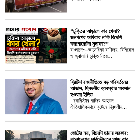
“চুক্তির আড়ালে কার খেলা?
জনগণের অধিকার নাকি বিদেশি
করপোরেটের মুনাফা?”
বাংলাদেশ–আমেরিকা বাণিজ্য, বিনিয়োগ
ও জ্বালানি চুক্তি নিয়ে...
ব্রিটিশ রাজনীতিতে বড় পরিবর্তনের
আভাস, দ্বিদলীয় ব্যবস্থার অবসান
হওয়ার ইঙ্গিত
ব‍্যারিস্টার নাজির আহমদ
ঐতিহাসিকভাবে বৃটেনে দ্বিদলীয়...
ভোটের নয়, বিদেশি ছায়ার সরকার:
বাংলাদেশের সার্বভৌমত্ব আজ কার