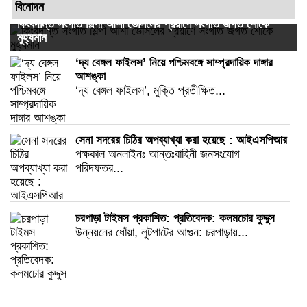
বিনোদন
কিংবদন্তি সংগীত শিল্পী আশা ভোঁসলের প্রয়াণে সংগীত জগত শোকে
মুহ্যমান
‘দ্য বেঙ্গল ফাইলস’ নিয়ে পশ্চিমবঙ্গে সাম্প্রদায়িক দাঙ্গার
আশঙ্কা
‘দ্য বেঙ্গল ফাইলস’, মুক্তি প্রতীক্ষিত...
সেনা সদরের চিঠির অপব্যাখ্যা করা হয়েছে : আইএসপিআর
পক্ষকাল অনলাইনঃ আন্তঃবাহিনী জনসংযোগ
পরিদফতর...
চরপাড়া টাইমস প্রকাশিত: প্রতিবেদক: কলমচোর কুদ্দুস
উন্নয়নের ধোঁয়া, লুটপাটের আগুন: চরপাড়ায়...