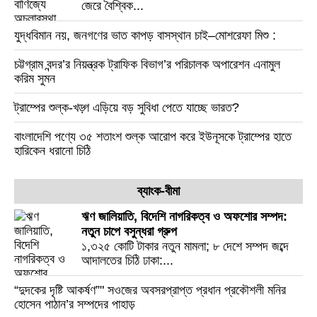
জেরে বৈশ্বিক...
যুদ্ধবিমান নয়, জনগণের ভাত কাপড় বাসস্থান চাই–মোশরেফা মিশু :
চট্টগ্রাম বন্দর’র নিয়ন্ত্রক ট্রাফিক বিভাগ’র পরিচালক অপারেশন এনামুল
করিম সুমন
ট্রাম্পের শুল্ক-খড়্গ এড়িয়ে বড় সুবিধা পেতে যাচ্ছে ভারত?
বাংলাদেশি পণ্যে ৩৫ শতাংশ শুল্ক আরোপ করে ইউনূসকে ট্রাম্পের হাতে
হারিকেন ধরানো চিঠি
ব্যাংক-বীমা
ঋণ জালিয়াতি, বিদেশি নাগরিকত্ব ও অফশোর সম্পদ:
নতুন চাপে বসুন্ধরা গ্রুপ
১,৩২৫ কোটি টাকার নতুন মামলা; ৮ দেশে সম্পদ জব্দে
আদালতের চিঠি ঢাকা:...
“দুদকের দৃষ্টি আকর্ষণ”" সওজের অবসরপ্রাপ্ত প্রধান প্রকৌশলী মনির
হোসেন পাঠান’র সম্পদের পাহাড়