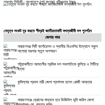
আরশাদ সিদ্দিকী : বাংলাদেশে (পূর্ব বাংলায়) রবীন্দ্রনাথ ঠাকুর...
নেতৃত্ব সংকট দূর করতে শীঘ্রই জাতীয়তাবাদী মৎস্যজীবী দল পুনর্গঠন
শাহিন সিকদার: বিএনপির অন্যতম অঙ্গ সংগঠন জাতীয়তাবাদী মৎস্যজীবী...
জেলার খবর
নারায়ণগঞ্জ সিটি কর্পোরেশন ও স্থানীয় বিএনপির উদ্যোগে স্কুল
লাগোয়া ময়লার স্তুপ অপসারণ
পটুয়াখালীতে আমতলীর শ্রমিক দল সভাপতিকে কুপিয়ে ও পিটিয়ে
হত্যা
কুমিল্লার প্রথম নারী জেলা প্রশাসক হলেন রোজী আক্তার
নারায়ণগঞ্জে ড্রোনের মাধ্যমে হবে ডিজিটাল ভূমি জরিপ জেলা
প্রশাসক-মো. রায়হান কবির